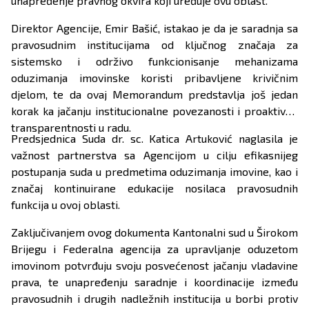
unapređenje pravnog okvira koji uređuje ovu oblast.
Direktor Agencije, Emir Bašić, istakao je da je saradnja sa
pravosudnim institucijama od ključnog značaja za
sistemsko i održivo funkcionisanje mehanizama
oduzimanja imovinske koristi pribavljene krivičnim
djelom, te da ovaj Memorandum predstavlja još jedan
korak ka jačanju institucionalne povezanosti i proaktivne
transparentnosti u radu.
Predsjednica Suda dr. sc. Katica Artuković naglasila je
važnost partnerstva sa Agencijom u cilju efikasnijeg
postupanja suda u predmetima oduzimanja imovine, kao i
značaj kontinuirane edukacije nosilaca pravosudnih
funkcija u ovoj oblasti.
Zaključivanjem ovog dokumenta Kantonalni sud u Širokom
Brijegu i Federalna agencija za upravljanje oduzetom
imovinom potvrđuju svoju posvećenost jačanju vladavine
prava, te unapređenju saradnje i koordinacije između
pravosudnih i drugih nadležnih institucija u borbi protiv