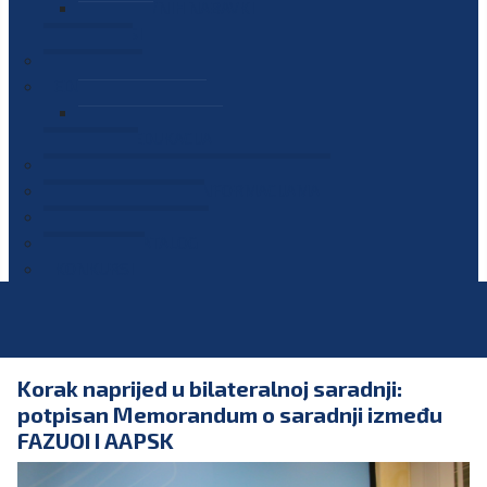
PLAN JAVNIH NABAVKI
OGLASI
GALERIJA
EDUKACIJE
PREZENTACIJE
PLAN EDUKACIJA
KONTAKT
VODIČ ZA PRISTUP INFORMACIJAMA
PRIJAVI KORUPCIJU
DIGITALNI KATALOG
KONKURSI
Korak naprijed u bilateralnoj saradnji:
potpisan Memorandum o saradnji između
FAZUOI I AAPSK