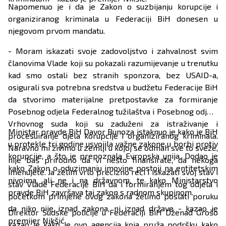
Napomenuo je i da je Zakon o suzbijanju korupcije i
organiziranog kriminala u Federaciji BiH donesen u
njegovom prvom mandatu.
- Moram iskazati svoje zadovoljstvo i zahvalnost svim
članovima Vlade koji su pokazali razumijevanje u trenutku
kad smo ostali bez stranih sponzora, bez USAID-a,
osigurali sva potrebna sredstva u budžetu Federacije BiH
da stvorimo materijalne pretpostavke za formiranje
Posebnog odjela Federalnog tužilaštva i Posebnog odjela
Vrhovnog suda koji su zaduženi za istraživanje i
Ministar pravde BiH Davor Bunoza istaknuo je kako je BiH
procesuiranje djela korupcije i organiziranog kriminala.
u protekle tri godine usvojila važne zakone u borbi protiv
Naravno mi živimo u zemlji u kojoj se odmah sve to sveže,
korupcije, a što je prepoznala Evropska unija. Dodao je
nije baš prirodno da vi nešto finansirate, da nekoga
kako Zakon o oduzimanju imovine postoji na entitetskim
imenujete. Ja želim vrlo precizno reći i iskazati svoj stav i
nivoima, ali ne i na državnom, te kako Ministarstvo
stav Vlade Federacije BiH da i formiranjem tog odjela i
pravde BiH završava taj zakon s radnom skupinom.
početkom primjene ovog zakona želimo poslati poruku
da niko nije iznad zakona, ni iznad države - kazao je
Direktor Sudske policije u Federaciji BiH Dženad Grošo
premijer Nikšić.
kazao je kako je ovo agencija koja pruža podršku kako