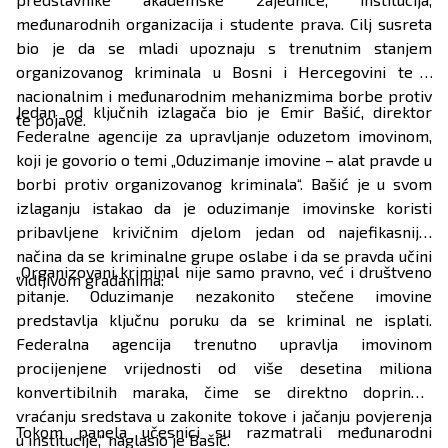
međunarodnih organizacija i studente prava. Cilj susreta
bio je da se mladi upoznaju s trenutnim stanjem
organizovanog kriminala u Bosni i Hercegovini te s
nacionalnim i međunarodnim mehanizmima borbe protiv
Jedan od ključnih izlagača bio je Emir Bašić, direktor
te pojave.
Federalne agencije za upravljanje oduzetom imovinom,
koji je govorio o temi „Oduzimanje imovine – alat pravde u
borbi protiv organizovanog kriminala“. Bašić je u svom
izlaganju istakao da je oduzimanje imovinske koristi
pribavljene krivičnim djelom jedan od najefikasnijih
načina da se kriminalne grupe oslabe i da se pravda učini
„Organizovani kriminal nije samo pravno, već i društveno
vidljivom građanima:
pitanje. Oduzimanje nezakonito stečene imovine
predstavlja ključnu poruku da se kriminal ne isplati.
Federalna agencija trenutno upravlja imovinom
procijenjene vrijednosti od više desetina miliona
konvertibilnih maraka, čime se direktno doprinosi
vraćanju sredstava u zakonite tokove i jačanju povjerenja
Tokom panela učesnici su razmatrali međunarodni
u institucije,“ naglasio je Bašić.