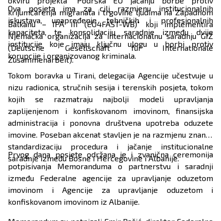
okviru projekta “Podrška EU jačanju borbe protiv
Ova posjeta ima za cilj razmjenu institucionalnih
krijumčarenja migranata i trgovine ljudima na Zapadnom
iskustava, unapređenje tehničkih i profesionalnih
Balkanu – IPA III (EU4FAST-WB)” koji implementira
kapaciteta, te konsolidaciju saradnje između dvije
Njemačka organizacija za internacionalnu saradnju GIZ
institucije koje imaju ključnu ulogu u borbi protiv
(Deutsche Gesellschaft für Internationale
korupcije i organizovanog kriminala.
Zusammenarbeit).
Tokom boravka u Tirani, delegacija Agencije učestvuje u
nizu radionica, stručnih sesija i terenskih posjeta, tokom
kojih se razmatraju najbolji modeli upravljanja
zaplijenjenom i konfiskovanom imovinom, finansijska
administracija i ponovna društvena upotreba oduzete
imovine. Poseban akcenat stavljen je na razmjenu znanja,
standardizaciju procedura i jačanje institucionalne
Prvog dana posjete održana je i zvanična ceremonija
saradnje između Bosne i Hercegovine i Albanije.
potpisivanja Memoranduma o partnerstvu i saradnji
između Federalne agencije za upravljanje oduzetom
imovinom i Agencije za upravljanje oduzetom i
konfiskovanom imovinom iz Albanije.