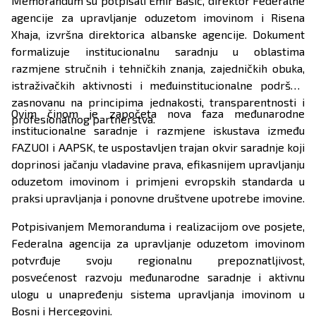
Memorandum su potpisali Emir Bašić, direktor Federalne
agencije za upravljanje oduzetom imovinom i Risena
Xhaja, izvršna direktorica albanske agencije. Dokument
formalizuje institucionalnu saradnju u oblastima
razmjene stručnih i tehničkih znanja, zajedničkih obuka,
istraživačkih aktivnosti i međuinstitucionalne podrške,
zasnovanu na principima jednakosti, transparentnosti i
Ovim činom je započeta nova faza međunarodne
profesionalnog partnerstva.
institucionalne saradnje i razmjene iskustava između
FAZUOI i AAPSK, te uspostavljen trajan okvir saradnje koji
doprinosi jačanju vladavine prava, efikasnijem upravljanju
oduzetom imovinom i primjeni evropskih standarda u
praksi upravljanja i ponovne društvene upotrebe imovine.
Potpisivanjem Memoranduma i realizacijom ove posjete,
Federalna agencija za upravljanje oduzetom imovinom
potvrđuje svoju regionalnu prepoznatljivost,
posvećenost razvoju međunarodne saradnje i aktivnu
ulogu u unapređenju sistema upravljanja imovinom u
Bosni i Hercegovini.