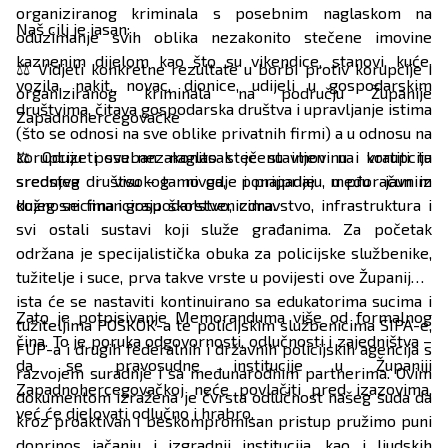
organiziranog kriminala s posebnim naglaskom na
Naš cilj je jasan:
oduzimanje svih oblika nezakonito stečene imovine
kaznenim dijelom kao što su vikendice, stanovi, kuće,
⚖️ Vidjeti konkretne rezultate u borbi protiv korupcije i
vozila, nakit, novac, dionice, udijeli u gospodarskim
organiziranog kriminala na području Županije
društvima, čitava gospodarska društva i upravljanje istima
Zapadnohercegovačke
(što se odnosi na sve oblike privatnih firmi) a u odnosu na
korupciju poseban naglasak je stavljen na korupciju
⚖️ Oduzeti svu nezakonito stečenu imovinu i vratiti ta
srednjeg i visokog nivoa, ponajprije među javnim
sredstva društvu – tamo gdje i pripadaju, u proračun iz
dužnosnicima i gospodarstvenicima.
kojeg se financiraju školstvo, zdravstvo, infrastruktura i
svi ostali sustavi koji služe građanima. Za početak
održana je specijalistička obuka za policijske službenike,
tužitelje i suce, prva takve vrste u povijesti ove Županije a
ista će se nastaviti kontinuirano sa edukatorima sucima i
Zato je potpisivanje Memoranduma više od formalnog
tužiteljima POSKOK-a te policijskim službenicima SIPA-e,
čina. To je poruka odgovornosti, odlučnosti i zajedništva –
FUP-a i drugih federalnih i državnih policijskih agencija s
da se pravosudne institucije u Županiji
razvojem suradnje i sa međunarodnim partnerima. Ovim
Zapadnohercegovačkoj neće povlačiti pred izazovima,
dokumentom izražena je čvrsta odlučnost našeg suda da
već će djelovati odlučno i hrabro.
kroz proaktivan i beskompromisan pristup pružimo puni
doprinos jačanju i izgradnji institucija, kao i ljudskih