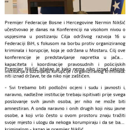
Premijer Federacije Bosne i Hercegovine Nermin Nikšić
učestvovao je danas na Konferenciji na visokom nivou o
uspjesima u postizanju Cilja održivog razvoja 16 u
Federaciji BiH, s fokusom na borbu protiv organiziranog
kriminala i korupcije, koja je održana u Mostaru. Cilj ove
konferencije je predstavljanje napretka u jačanju
kapaciteta i koordinacije pravosudnih i policijskih
Premijer Nikšić istakao je kako nema niko iznad zakona,
institucija u suzbijanju korupcije i organiziranog kriminala.
niti iznad države, te da niko nije zaštićen.
- Svi trebamo biti podložni ocjeni i sudu i javnosti i,
naravno, nadležne institucije trebaju ispitivati prije svega
poslovanje svih javnih osoba, jer niko ne može biti
amnestiran. A onda naravno i onih drugih koji nisu javne
osobe, a koji vrlo često u ovom prostoru znaju tražiti
svoje mjesto i ulogu da nekoga korumpiraju i da se bave
kriminalom - kazao je premijer Nikšić.