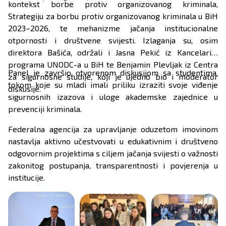
kontekst borbe protiv organizovanog kriminala,
Strategiju za borbu protiv organizovanog kriminala u BiH
2023–2026, te mehanizme jačanja institucionalne
otpornosti i društvene svijesti. Izlaganja su, osim
direktora Bašića, održali i Jasna Pekić iz Kancelarije
programa UNODC-a u BiH te Benjamin Plevljak iz Centra
Panel je završio otvorenom diskusijom sa studentima,
za sigurnosne studije, koji je ujedno bio i moderator
tokom koje su mladi imali priliku izraziti svoje viđenje
diskusije.
sigurnosnih izazova i uloge akademske zajednice u
prevenciji kriminala.
Federalna agencija za upravljanje oduzetom imovinom
nastavlja aktivno učestvovati u edukativnim i društveno
odgovornim projektima s ciljem jačanja svijesti o važnosti
zakonitog postupanja, transparentnosti i povjerenja u
institucije.