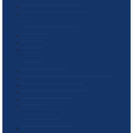
SEKTOR ZA MATERIJALNO-FINANSIJSKE POSLOVE
MEĐUNARODNA SURADNJA
ČESTO POSTAVLJENA PITANJA
VIJESTI
SAOPŠTENJA ZA JAVNOST
INTERVJUI
GOVORI
NAJAVE
DOKUMENTI
ZAKONI
PODZAKONSKI AKTI
STRATEŠKI DOKUMENTI I AKCIONI PLANOVI
MEĐUNARODNI DOKUMENTI
MEMORANDUMI I SPORAZUMI
INTERNI AKTI AGENCIJE
ARHIVA
JAVNE NABAVKE I OGLASI
JAVNE NABAVKE