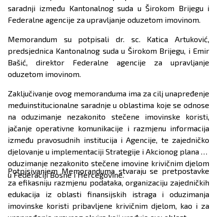
saradnji između Kantonalnog suda u Širokom Brijegu i
Federalne agencije za upravljanje oduzetom imovinom.
Memorandum su potpisali dr. sc. Katica Artuković,
predsjednica Kantonalnog suda u Širokom Brijegu, i Emir
Bašić, direktor Federalne agencije za upravljanje
oduzetom imovinom.
Zaključivanje ovog memoranduma ima za cilj unapređenje
međuinstitucionalne saradnje u oblastima koje se odnose
na oduzimanje nezakonito stečene imovinske koristi,
jačanje operativne komunikacije i razmjenu informacija
između pravosudnih institucija i Agencije, te zajedničko
djelovanje u implementaciji Strategije i Akcionog plana za
oduzimanje nezakonito stečene imovine krivičnim djelom
Potpisivanjem Memoranduma stvaraju se pretpostavke
u Federaciji Bosne i Hercegovine.
za efikasniju razmjenu podataka, organizaciju zajedničkih
edukacija iz oblasti finansijskih istraga i oduzimanja
imovinske koristi pribavljene krivičnim djelom, kao i za