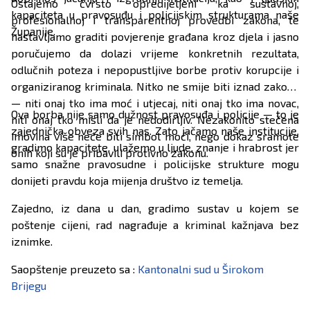
Ostajemo čvrsto opredijeljeni ka sustavnoj,
kapaciteta u pravosuđu i policijskim strukturama naše
profesionalnoj i transparentnoj provedbi zakona, te
Županije.
nastavljamo graditi povjerenje građana kroz djela i jasno
poručujemo da dolazi vrijeme konkretnih rezultata,
odlučnih poteza i nepopustljive borbe protiv korupcije i
organiziranog kriminala. Nitko ne smije biti iznad zakona
— niti onaj tko ima moć i utjecaj, niti onaj tko ima novac,
Ova borba nije samo dužnost pravosuđa i policije — to je
niti onaj tko misli da je nedodirljiv. Nezakonito stečena
zajednička obveza svih nas. Zato jačamo naše institucije,
imovina više neće biti simbol moći, nego dokaz sramote
gradimo kapacitete, ulažemo u ljude, znanje i hrabrost jer
onih koji su je pribavili protivno zakonu.
samo snažne pravosudne i policijske strukture mogu
donijeti pravdu koja mijenja društvo iz temelja.
Zajedno, iz dana u dan, gradimo sustav u kojem se
poštenje cijeni, rad nagrađuje a kriminal kažnjava bez
iznimke.
Saopštenje preuzeto sa :
Kantonalni sud u Širokom
Brijegu