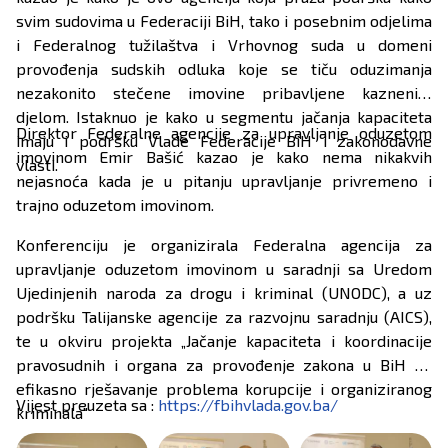
svim sudovima u Federaciji BiH, tako i posebnim odjelima
i Federalnog tužilaštva i Vrhovnog suda u domeni
provođenja sudskih odluka koje se tiču oduzimanja
nezakonito stečene imovine pribavljene kaznenim
djelom. Istaknuo je kako u segmentu jačanja kapaciteta
Direktor Federalne agencije za upravljanje oduzetom
imaju i podršku Vlade Federacije BiH i zakonodavne
imovinom Emir Bašić kazao je kako nema nikakvih
vlasti.
nejasnoća kada je u pitanju upravljanje privremeno i
trajno oduzetom imovinom.
Konferenciju je organizirala Federalna agencija za
upravljanje oduzetom imovinom u saradnji sa Uredom
Ujedinjenih naroda za drogu i kriminal (UNODC), a uz
podršku Talijanske agencije za razvojnu saradnju (AICS),
te u okviru projekta „Jačanje kapaciteta i koordinacije
pravosudnih i organa za provođenje zakona u BiH za
efikasno rješavanje problema korupcije i organiziranog
Vijest preuzeta sa :
https://fbihvlada.gov.ba/
kriminala"