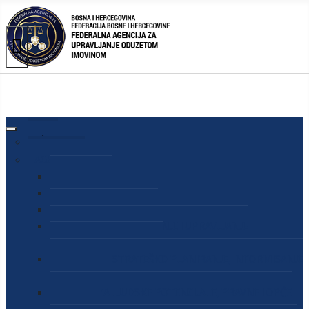
AGENCIJA
O AGENCIJI
DIREKTOR AGENCIJE
SEKRETAR AGENCIJE
SEKTOR ZA PREUZIMANJE I UPRAVLJANJE
ODUZETOM IMOVINOM
SEKTOR ZA STRATEŠKO PLANIRANJE, INFORMISANJE
I EDUKACIJU
SEKTOR ZA LJUDSKE POTENCIJALE, PRAVNE I OPĆE
POSLOVE