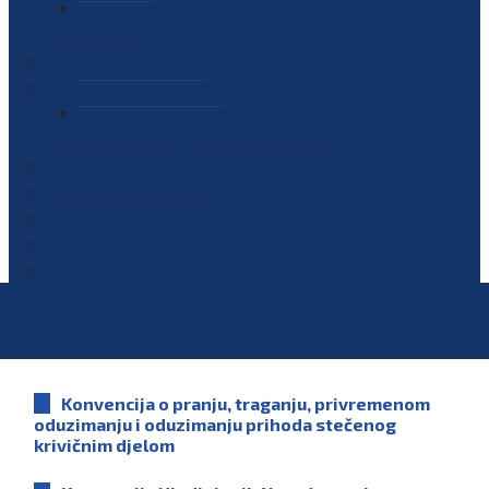
PLAN JAVNIH NABAVKI
OGLASI
GALERIJA
EDUKACIJE
PREZENTACIJE
PLAN EDUKACIJA
KONTAKT
VODIČ ZA PRISTUP INFORMACIJAMA
PRIJAVI KORUPCIJU
DIGITALNI KATALOG
KONKURSI
Konvencija o pranju, traganju, privremenom
oduzimanju i oduzimanju prihoda stečenog
krivičnim djelom