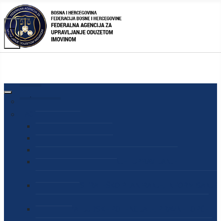
AGENCIJA
O AGENCIJI
DIREKTOR AGENCIJE
SEKRETAR AGENCIJE
SEKTOR ZA PREUZIMANJE I UPRAVLJANJE
ODUZETOM IMOVINOM
SEKTOR ZA STRATEŠKO PLANIRANJE, INFORMISANJE
I EDUKACIJU
SEKTOR ZA LJUDSKE POTENCIJALE, PRAVNE I OPĆE
POSLOVE