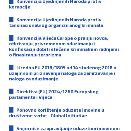
Konvencija Ujedinjenih Naroda protiv
korupcije
Konvencija Ujedinjenih Naroda protiv
tansnacionalnog organiziranog kriminala
Konvencija Vijeća Europe o pranju novca,
otkrivanju, privremenom oduzimanju i
konfiskaciji dobiti stečene kriminalnim radnjam i
o finasiranju terorizma
Uredba EU 2018/1805 od 14 studenog 2018 o
uzajmnom priznavanju naloga za zamrzavanje i
naloga za oduzimanje
Direktiva (EU) 2024/1260 Europskog
parlamenta i Vijeća
Ponovno korištenje oduzete imovine u
društvene svrhe - Global Initiative
Smjernice za upravljanje oduzetom imovinom