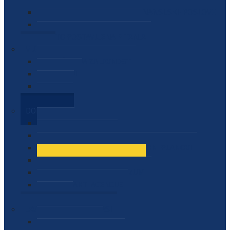
SEKTOR ZA MATERIJALNO-FINANSIJSKE POSLOVE
MEĐUNARODNA SURADNJA
ČESTO POSTAVLJENA PITANJA
VIJESTI
SAOPŠTENJA ZA JAVNOST
INTERVJUI
GOVORI
NAJAVE
DOKUMENTI
ZAKONI
PODZAKONSKI AKTI
STRATEŠKI DOKUMENTI I AKCIONI PLANOVI
MEĐUNARODNI DOKUMENTI
MEMORANDUMI I SPORAZUMI
INTERNI AKTI AGENCIJE
ARHIVA
JAVNE NABAVKE I OGLASI
JAVNE NABAVKE