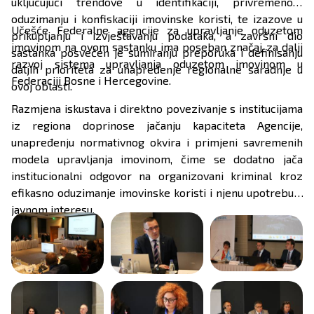
uključujući trendove u identifikaciji, privremenom
oduzimanju i konfiskaciji imovinske koristi, te izazove u
Učešće Federalne agencije za upravljanje oduzetom
prikupljanju i izvještavanju podataka, a završni dio
imovinom na ovom sastanku ima poseban značaj za dalji
sastanka posvećen je sumiranju preporuka i definisanju
razvoj sistema upravljanja oduzetom imovinom u
daljih prioriteta za unapređenje regionalne saradnje u
Federaciji Bosne i Hercegovine.
ovoj oblasti.
Razmjena iskustava i direktno povezivanje s institucijama
iz regiona doprinose jačanju kapaciteta Agencije,
unapređenju normativnog okvira i primjeni savremenih
modela upravljanja imovinom, čime se dodatno jača
institucionalni odgovor na organizovani kriminal kroz
efikasno oduzimanje imovinske koristi i njenu upotrebu u
javnom interesu.