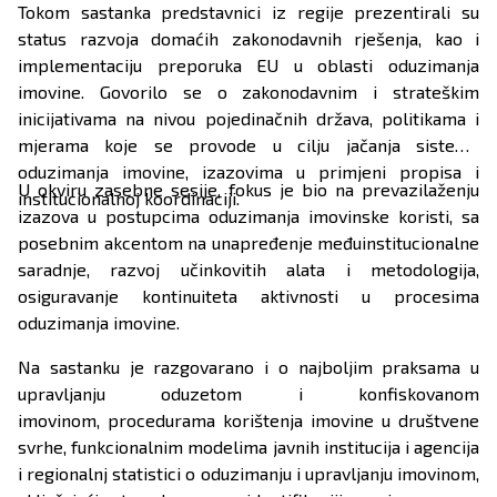
Tokom sastanka predstavnici iz regije prezentirali su
status razvoja domaćih zakonodavnih rješenja, kao i
implementaciju preporuka EU u oblasti oduzimanja
imovine. Govorilo se o zakonodavnim i strateškim
inicijativama na nivou pojedinačnih država, politikama i
mjerama koje se provode u cilju jačanja sistema
oduzimanja imovine, izazovima u primjeni propisa i
U okviru zasebne sesije, fokus je bio na prevazilaženju
institucionalnoj koordinaciji.
izazova u postupcima oduzimanja imovinske koristi, sa
posebnim akcentom na unapređenje međuinstitucionalne
saradnje, razvoj učinkovitih alata i metodologija,
osiguravanje kontinuiteta aktivnosti u procesima
oduzimanja imovine.
Na sastanku je razgovarano i o najboljim praksama u
upravljanju oduzetom i konfiskovanom
imovinom, procedurama korištenja imovine u društvene
svrhe, funkcionalnim modelima javnih institucija i agencija
i regionalnj statistici o oduzimanju i upravljanju imovinom,