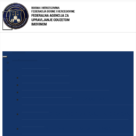
AGENCIJA
O AGENCIJI
DIREKTOR AGENCIJE
SEKRETAR AGENCIJE
SEKTOR ZA PREUZIMANJE I UPRAVLJANJE
ODUZETOM IMOVINOM
SEKTOR ZA STRATEŠKO PLANIRANJE, INFORMISANJE
I EDUKACIJU
SEKTOR ZA LJUDSKE POTENCIJALE, PRAVNE I OPĆE
POSLOVE