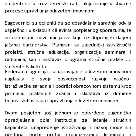
studenti stiču kroz terenski rad i uključivanje u stvarne
procese upravljanja oduzetom imovinom.
Sagovornici su ocijenili da se dosadašnja saradnja odvija
uspješno i u skladu s ciljevima potpisanog sporazuma, te
su definisane nove inicijative koje će doprinijeti daljem
jačanju partnerstva. Planirani su zajednički istraživački
projekti, stručne edukacije, organizacija seminara i
radionica, kao i nastavak programa stručne prakse za
studente Fakulteta.
Federalna agencija za upravljanje oduzetom imovinom
naglasila je svoju posvećenost razvoju naučno-
istraživačke saradnje i podršci obrazovnom sistemu kroz
primjenu praktičnih znanja i iskustava iz domene
finansijskih istraga i upravljanja oduzetom imovinom.
Ovom posjetom još jednom je potvrđeno zajedničko
opredjeljenje obje institucije za jačanje stručnih
kapaciteta, unapređenje istraživanja i razvoj modernih
pristupa borbi protiv organizovanog kriminala i