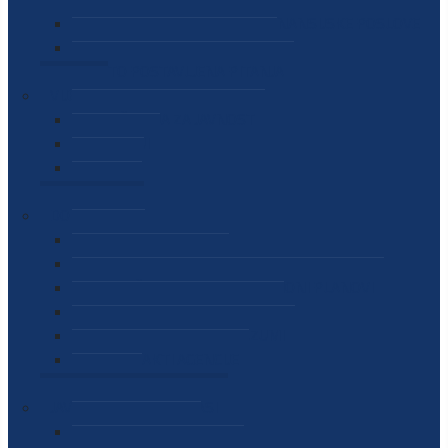
SEKTOR ZA MATERIJALNO-FINANSIJSKE POSLOVE
MEĐUNARODNA SURADNJA
ČESTO POSTAVLJENA PITANJA
VIJESTI
SAOPŠTENJA ZA JAVNOST
INTERVJUI
GOVORI
NAJAVE
DOKUMENTI
ZAKONI
PODZAKONSKI AKTI
STRATEŠKI DOKUMENTI I AKCIONI PLANOVI
MEĐUNARODNI DOKUMENTI
MEMORANDUMI I SPORAZUMI
INTERNI AKTI AGENCIJE
ARHIVA
JAVNE NABAVKE I OGLASI
JAVNE NABAVKE