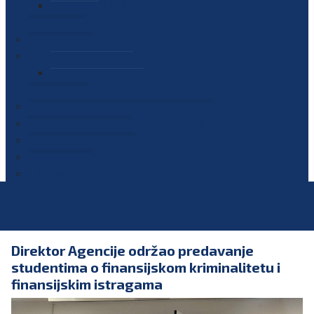
PLAN JAVNIH NABAVKI
OGLASI
GALERIJA
EDUKACIJE
PREZENTACIJE
PLAN EDUKACIJA
KONTAKT
VODIČ ZA PRISTUP INFORMACIJAMA
PRIJAVI KORUPCIJU
DIGITALNI KATALOG
KONKURSI
Direktor Agencije održao predavanje
studentima o finansijskom kriminalitetu i
finansijskim istragama