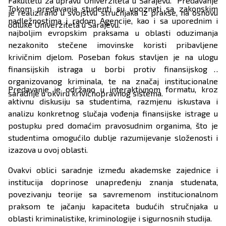
Fakultetu za upravu Univerziteta u Sarajevu. Predavanje
Tokom predavanja studenti su upoznati sa zakonskim
je realizirano u svojstvu stručnjaka iz prakse, na osnovu
nadležnostima i radom Agencije, kao i sa uporednim i
odluke Univerziteta u Sarajevu.
najboljim evropskim praksama u oblasti oduzimanja
nezakonito stečene imovinske koristi pribavljene
krivičnim djelom. Poseban fokus stavljen je na ulogu
finansijskih istraga u borbi protiv finansijskog i
organizovanog kriminala, te na značaj institucionalne
Predavanje je održano u interaktivnom formatu, kroz
saradnje u okviru krivičnopravnog sistema.
aktivnu diskusiju sa studentima, razmjenu iskustava i
analizu konkretnog slučaja vođenja finansijske istrage u
postupku pred domaćim pravosudnim organima, što je
studentima omogućilo dublje razumijevanje složenosti i
izazova u ovoj oblasti.
Ovakvi oblici saradnje između akademske zajednice i
institucija doprinose unapređenju znanja studenata,
povezivanju teorije sa savremenom institucionalnom
praksom te jačanju kapaciteta budućih stručnjaka u
oblasti kriminalistike, kriminologije i sigurnosnih studija.