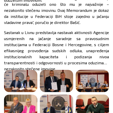
oduzetom imovinom.
će kriminalu oduzeti ono što mu je najvažnije –
nezakonito stečenu imovinu. Ovaj Memorandum je dokaz
da institucije u Federaciji BiH stoje zajedno u jačanju
vladavine prava“, poručio je direktor Bašić.
Sastanak u Livnu predstavlja nastavak aktivnosti Agencije
usmjerenih na jačanje saradnje sa pravosudnim
institucijama u Federaciji Bosne i Hercegovine, s ciljem
efikasnijeg provođenja sudskih odluka, unapređenja
institucionalnih kapaciteta i podizanja nivoa
transparentnosti i odgovornosti u procesima oduzimanja
nezakonito stečene imovine.