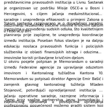
predstavnicima pravosudnih institucija u Livnu. Sastanak
je organizovan uz podršku Misije OSCE-a u Bosni i
Hercegovini, s ciljem jačanja međuinstitucionalne
saradnje i unapređenja efikasnosti u primjeni Zakona o
Tokom sastanka razgovarano je o dosadašnjoj saradnji,
oduzimanju nezakonito stečene imovine krivičnim djelom
izazovima u provođenju sudskih odluka, što kvalitetnijem
u Federaciji BiH.
planiranju prije zaplijene, te unapređenju koordinacije
između institucija. Poseban fokus stavljen je na daljnju
edukaciju nosilaca pravosudnih funkcija i policijskih
službenika iz oblasti finansijskih istraga i oduzimanja
imovinske koristi pribavljene krivičnim djelom.
U okviru posjete potpisan je Memorandum o saradnji
između Federalne agencije za upravljanje oduzetom
imovinom i Kantonalnog tužilaštva Kantona 10.
Memorandum su potpisali direktor Agencije Emir Bašić i
zamjenik glavnog kantonalnog tužitelja Mladen
Stojanović, potvrđujući opredijeljenost institucija ka
jačanju operativne saradnje, razmjene informacija i
„Samo kroz snažna partnerstva, jasnu komunikaciju i
zajedničkog djelovanja u postupcima upravljanja
profesionalnu posvećenost možemo graditi sistem koji