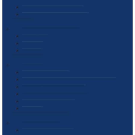
SEKTOR ZA MATERIJALNO-FINANSIJSKE POSLOVE
MEĐUNARODNA SURADNJA
ČESTO POSTAVLJENA PITANJA
VIJESTI
SAOPŠTENJA ZA JAVNOST
INTERVJUI
GOVORI
NAJAVE
DOKUMENTI
ZAKONI
PODZAKONSKI AKTI
STRATEŠKI DOKUMENTI I AKCIONI PLANOVI
MEĐUNARODNI DOKUMENTI
MEMORANDUMI I SPORAZUMI
INTERNI AKTI AGENCIJE
ARHIVA
JAVNE NABAVKE I OGLASI
JAVNE NABAVKE