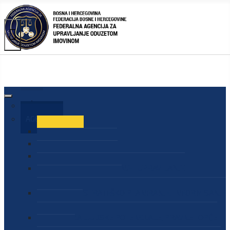
AGENCIJA
O AGENCIJI
DIREKTOR AGENCIJE
SEKRETAR AGENCIJE
SEKTOR ZA PREUZIMANJE I UPRAVLJANJE
ODUZETOM IMOVINOM
SEKTOR ZA STRATEŠKO PLANIRANJE, INFORMISANJE
I EDUKACIJU
SEKTOR ZA LJUDSKE POTENCIJALE, PRAVNE I OPĆE
POSLOVE