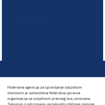
PLAN JAVNIH NABAVKI
OGLASI
GALERIJA
EDUKACIJE
PREZENTACIJE
PLAN EDUKACIJA
KONTAKT
VODIČ ZA PRISTUP INFORMACIJAMA
PRIJAVI KORUPCIJU
DIGITALNI KATALOG
KONKURSI
Federalna agencija za upravljanje oduzetom
imovinom je samostalna federalna upravna
organizacija sa svojstvom pravnog lica, osnovana
Zakonom o oduzimanju nezakonito stečene imovine