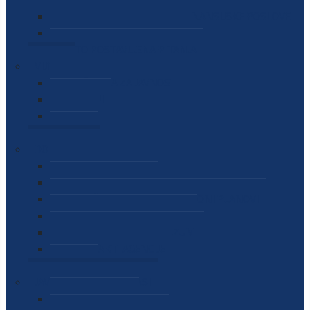
SEKTOR ZA MATERIJALNO-FINANSIJSKE POSLOVE
MEĐUNARODNA SURADNJA
ČESTO POSTAVLJENA PITANJA
VIJESTI
SAOPŠTENJA ZA JAVNOST
INTERVJUI
GOVORI
NAJAVE
DOKUMENTI
ZAKONI
PODZAKONSKI AKTI
STRATEŠKI DOKUMENTI I AKCIONI PLANOVI
MEĐUNARODNI DOKUMENTI
MEMORANDUMI I SPORAZUMI
INTERNI AKTI AGENCIJE
ARHIVA
JAVNE NABAVKE I OGLASI
JAVNE NABAVKE