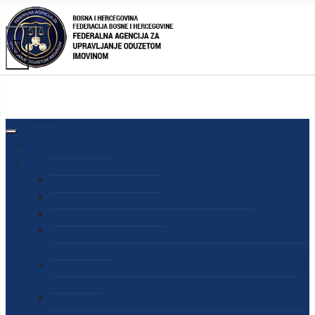
AGENCIJA
O AGENCIJI
DIREKTOR AGENCIJE
SEKRETAR AGENCIJE
SEKTOR ZA PREUZIMANJE I UPRAVLJANJE
ODUZETOM IMOVINOM
SEKTOR ZA STRATEŠKO PLANIRANJE, INFORMISANJE
I EDUKACIJU
SEKTOR ZA LJUDSKE POTENCIJALE, PRAVNE I OPĆE
POSLOVE