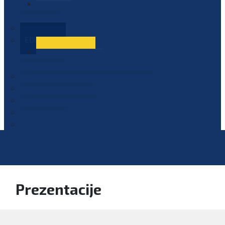
PLAN JAVNIH NABAVKI
OGLASI
GALERIJA
EDUKACIJE
PREZENTACIJE
PLAN EDUKACIJA
KONTAKT
VODIČ ZA PRISTUP INFORMACIJAMA
PRIJAVI KORUPCIJU
DIGITALNI KATALOG
KONKURSI
Prezentacije