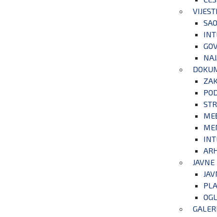
VIJEST
SAO
INT
GOV
NAJ
DOKU
ZA
POD
STR
ME
ME
INT
ARH
JAVNE
JAV
PLA
OGL
GALER