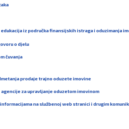
taka
 edukacija iz područka finansijskih istraga i oduzimanja i
govoru o djelu
om čuvanja
dmetanja prodaje trajno oduzete imovine
e agencije za upravljanje oduzetom imovinom
u informacijama na službenoj web stranici i drugim komuni