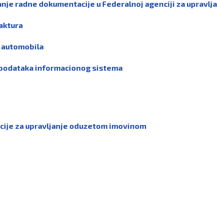
ganje radne dokumentacije u Federalnoj agenciji za uprav
faktura
h automobila
te podataka informacionog sistema
ncije za upravljanje oduzetom imovinom