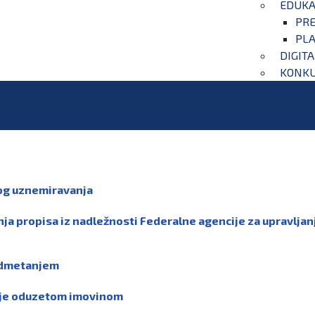
EDUKA
PRE
PLA
DIGIT
KONKU
nog uznemiravanja
vanja propisa iz nadležnosti Federalne agencije za uprav
nadmetanjem
anje oduzetom imovinom