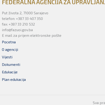
FEDERALNA AGENCIJA ZA UPRAVLJA
Put života 2, 71000 Sarajevo
telefon: +387 33 407 350
fax: +387 33 210 532
info@fazuoi.gov.ba
E mail za prijem elektronske pošte
Pocetna
O agenciji
Vijesti
Dokumenti
Edukacije
Plan edukacija
Sva pr