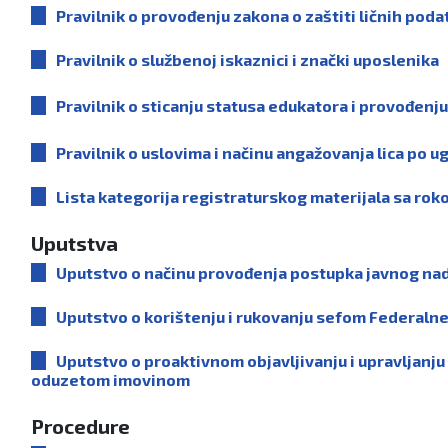
Pravilnik o provođenju zakona o zaštiti ličnih poda
Pravilnik o službenoj iskaznici i znački uposlenika
Pravilnik o sticanju statusa edukatora i provođenju
Pravilnik o uslovima i načinu angažovanja lica po u
Lista kategorija registraturskog materijala sa rok
Uputstva
Uputstvo o načinu provođenja postupka javnog na
Uputstvo o korištenju i rukovanju sefom Federaln
Uputstvo o proaktivnom objavljivanju i upravljanj
oduzetom imovinom
Procedure