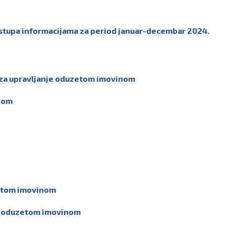
istupa informacijama za period januar-decembar 2024.
e za upravljanje oduzetom imovinom
inom
uzetom imovinom
nje oduzetom imovinom