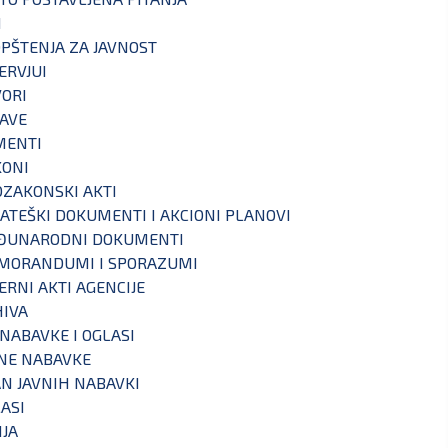
I
PŠTENJA ZA JAVNOST
ERVJUI
ORI
AVE
MENTI
KONI
ZAKONSKI AKTI
ATEŠKI DOKUMENTI I AKCIONI PLANOVI
ĐUNARODNI DOKUMENTI
MORANDUMI I SPORAZUMI
ERNI AKTI AGENCIJE
IVA
 NABAVKE I OGLASI
NE NABAVKE
N JAVNIH NABAVKI
ASI
IJA