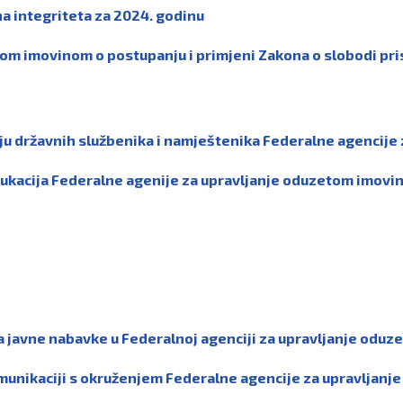
na integriteta za 2024. godinu
tom imovinom o postupanju i primjeni Zakona o slobodi pr
nju državnih službenika i namještenika Federalne agencij
 edukacija Federalne agenije za upravljanje oduzetom imov
 za javne nabavke u Federalnoj agenciji za upravljanje od
komunikaciji s okruženjem Federalne agencije za upravlja