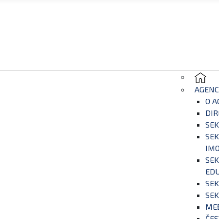
AGENC
O A
DIR
SEK
SEK
IM
SEK
EDU
SEK
SEK
ME
ČES