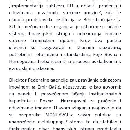
„Implementacija zahtjeva EU u oblasti praćenja i
oduzimanja nezakonito stečene imovine“, koja je
okupila predstavnike institucija iz BiH, stručnjake iz
EU, te međunarodne organizacije uključene u jačanje
sistema finansijskih istraga i oduzimanja imovine
stečene kriminalnim djelom. Kroz dva panela
učesnici su razgovarali o ključnim izazovima,
potrebnim reformama i standardima koje Bosna i
Hercegovina treba ispuniti u procesu usklađivanja s
evropskim praksama.
Direktor Federalne agencije za upravljanje oduzetom
imovinom, g. Emir Bašić, učestvovao je kao govornik
na panelu II posvećenom jačanju institucionalnih
kapaciteta u Bosne i Hercegovini za praćenje i
oduzimanje imovine. U svom izlaganju naglasio je da
su preporuke MONEYVAL-a važan putokaz za
unapređenje cjelokupnog Sistema, te da stabilan i
funkcionalan okvir finansijskih istraga predstavlja