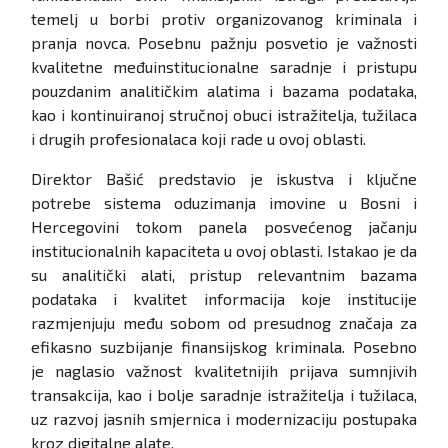
temelj u borbi protiv organizovanog kriminala i
pranja novca. Posebnu pažnju posvetio je važnosti
kvalitetne međuinstitucionalne saradnje i pristupu
pouzdanim analitičkim alatima i bazama podataka,
kao i kontinuiranoj stručnoj obuci istražitelja, tužilaca
i drugih profesionalaca koji rade u ovoj oblasti.
Direktor Bašić predstavio je iskustva i ključne
potrebe sistema oduzimanja imovine u Bosni i
Hercegovini tokom panela posvećenog jačanju
institucionalnih kapaciteta u ovoj oblasti. Istakao je da
su analitički alati, pristup relevantnim bazama
podataka i kvalitet informacija koje institucije
razmjenjuju među sobom od presudnog značaja za
efikasno suzbijanje finansijskog kriminala. Posebno
je naglasio važnost kvalitetnijih prijava sumnjivih
transakcija, kao i bolje saradnje istražitelja i tužilaca,
uz razvoj jasnih smjernica i modernizaciju postupaka
kroz digitalne alate.