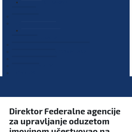
PLAN JAVNIH NABAVKI
OGLASI
GALERIJA
EDUKACIJE
PREZENTACIJE
PLAN EDUKACIJA
KONTAKT
VODIČ ZA PRISTUP INFORMACIJAMA
PRIJAVI KORUPCIJU
DIGITALNI KATALOG
KONKURSI
Direktor Federalne agencije
za upravljanje oduzetom
imovinom učestvovao na