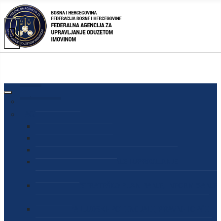
AGENCIJA
O AGENCIJI
DIREKTOR AGENCIJE
SEKRETAR AGENCIJE
SEKTOR ZA PREUZIMANJE I UPRAVLJANJE
ODUZETOM IMOVINOM
SEKTOR ZA STRATEŠKO PLANIRANJE, INFORMISANJE
I EDUKACIJU
SEKTOR ZA LJUDSKE POTENCIJALE, PRAVNE I OPĆE
POSLOVE