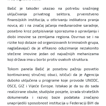
Bašić je također ukazao na potrebu snažnijeg
uključivanja privatnog sektora, prvenstveno
finansijskih institucija, u otkrivanju indikatora pranja
novca, ali i na značaj jačanja međunarodne saradnje,
posebno kroz potpisivanje sporazuma o upravljanju i
diobi imovine sa zemljama regiona. Osvrnuo se i na
rizike koji dolaze od organizovanih kriminalnih grupa,
naglašavajući da je efikasno oduzimanje nezakonito
stečene imovine jedan od najvažnijih mehanizama
koji država ima u borbi protiv ovakvih struktura.
Tokom panela Bašić je posebnu pažnju posvetio
kontinuiranoj stručnoj obuci, ističući da je Agencija
duboko uključena u programe koje provode UNODC,
OSCE, GIZ i Vijeće Evrope. Istakao je da su do sada
realizirane obuke, studijske posjete, izrada strateških
dokumenata i razvoj baze podataka značajno
unaprijedili sposobnost institucija u Federaciji BiH da