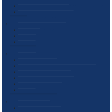
SEKTOR ZA MATERIJALNO-FINANSIJSKE POSLOVE
MEĐUNARODNA SURADNJA
ČESTO POSTAVLJENA PITANJA
VIJESTI
SAOPŠTENJA ZA JAVNOST
INTERVJUI
GOVORI
NAJAVE
DOKUMENTI
ZAKONI
PODZAKONSKI AKTI
STRATEŠKI DOKUMENTI I AKCIONI PLANOVI
MEĐUNARODNI DOKUMENTI
MEMORANDUMI I SPORAZUMI
INTERNI AKTI AGENCIJE
ARHIVA
JAVNE NABAVKE I OGLASI
JAVNE NABAVKE