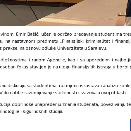
inom, Emir Bašić, jučer je održao predavanje studentima treće 
vu, na nastavnom predmetu „Finansijski kriminalitet i finansij
iz prakse, na osnovu odluke Univerziteta u Sarajevu.
dležnostima i radom Agencije, kao i sa uporednim i najbol
seban fokus stavljen je na ulogu finansijskih istraga u borbi 
nu diskusiju sa studentima, razmjenu iskustava i analizu konk
o dublje razumijevanje složenosti i izazova u ovoj oblasti.
itucija doprinose unapređenju znanja studenata, povezivanju 
inologije i sigurnosnih studija.