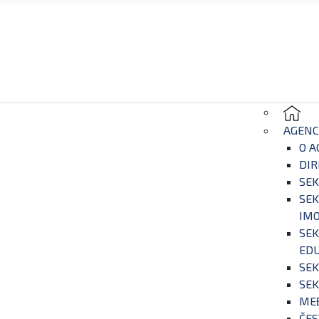
AGENC
O A
DIR
SEK
SEK
IM
SEK
EDU
SEK
SEK
ME
ČES