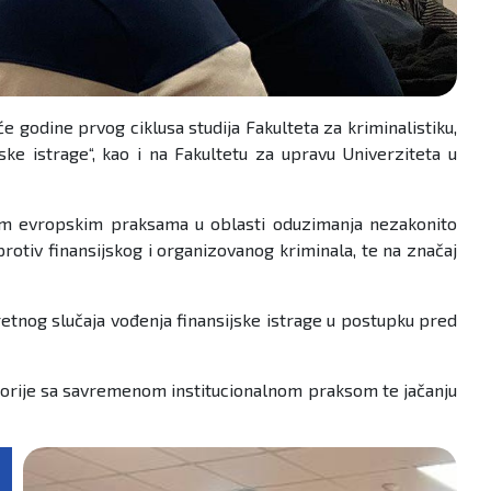
godine prvog ciklusa studija Fakulteta za kriminalistiku,
ske istrage“, kao i na Fakultetu za upravu Univerziteta u
jim evropskim praksama u oblasti oduzimanja nezakonito
protiv finansijskog i organizovanog kriminala, te na značaj
retnog slučaja vođenja finansijske istrage u postupku pred
teorije sa savremenom institucionalnom praksom te jačanju