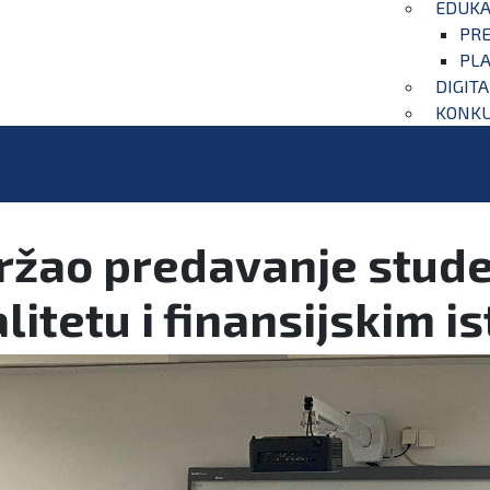
EDUKA
PRE
PLA
DIGIT
KONKU
držao predavanje stud
litetu i finansijskim 