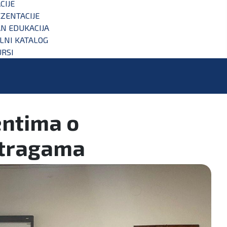
CIJE
ZENTACIJE
N EDUKACIJA
ALNI KATALOG
RSI
entima o
istragama