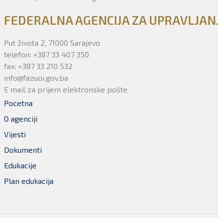
FEDERALNA AGENCIJA ZA UPRAVLJA
Put života 2, 71000 Sarajevo
telefon: +387 33 407 350
fax: +387 33 210 532
info@fazuoi.gov.ba
E mail za prijem elektronske pošte
Pocetna
O agenciji
Vijesti
Dokumenti
Edukacije
Plan edukacija