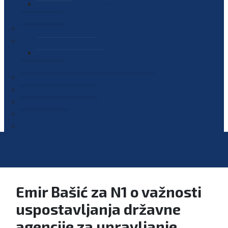
PLAN JAVNIH NABAVKI
OGLASI
GALERIJA
EDUKACIJE
PREZENTACIJE
PLAN EDUKACIJA
KONTAKT
VODIČ ZA PRISTUP INFORMACIJAMA
PRIJAVI KORUPCIJU
DIGITALNI KATALOG
KONKURSI
Emir Bašić za N1 o važnosti
uspostavljanja državne
agencije za upravljanje