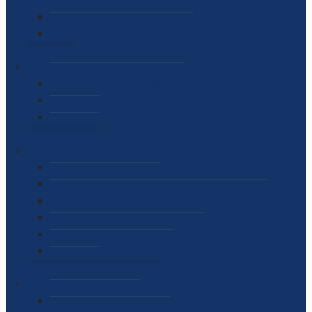
SEKTOR ZA MATERIJALNO-FINANSIJSKE POSLOVE
MEĐUNARODNA SURADNJA
ČESTO POSTAVLJENA PITANJA
VIJESTI
SAOPŠTENJA ZA JAVNOST
INTERVJUI
GOVORI
NAJAVE
DOKUMENTI
ZAKONI
PODZAKONSKI AKTI
STRATEŠKI DOKUMENTI I AKCIONI PLANOVI
MEĐUNARODNI DOKUMENTI
MEMORANDUMI I SPORAZUMI
INTERNI AKTI AGENCIJE
ARHIVA
JAVNE NABAVKE I OGLASI
JAVNE NABAVKE