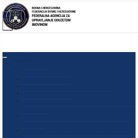
AGENCIJA
O AGENCIJI
DIREKTOR AGENCIJE
SEKRETAR AGENCIJE
SEKTOR ZA PREUZIMANJE I UPRAVLJANJE
ODUZETOM IMOVINOM
SEKTOR ZA STRATEŠKO PLANIRANJE, INFORMISANJE
I EDUKACIJU
SEKTOR ZA LJUDSKE POTENCIJALE, PRAVNE I OPĆE
POSLOVE