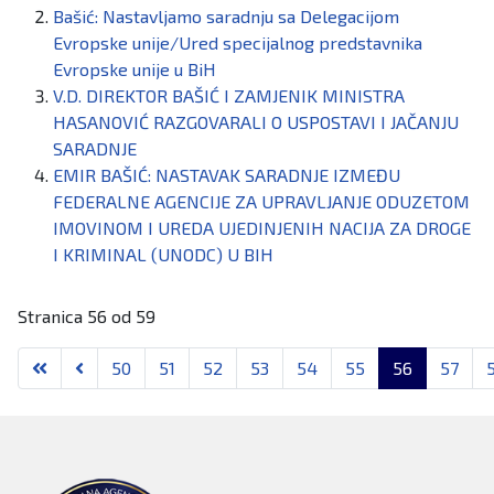
regulative, nadzor nad provođenjem organizacionih i
imovinom.
Bašić: Nastavljamo saradnju sa Delegacijom
tehničkih mjera za stvaranje zakonom predviđenih uslova
Evropske unije/Ured specijalnog predstavnika
za tehničku zaštitu tajnih podataka, te dodatnom obukom
Evropske unije u BiH
zaposlenika Agencije.
V.D. DIREKTOR BAŠIĆ I ZAMJENIK MINISTRA
HASANOVIĆ RAZGOVARALI O USPOSTAVI I JAČANJU
SARADNJE
EMIR BAŠIĆ: NASTAVAK SARADNJE IZMEĐU
FEDERALNE AGENCIJE ZA UPRAVLJANJE ODUZETOM
IMOVINOM I UREDA UJEDINJENIH NACIJA ZA DROGE
I KRIMINAL (UNODC) U BIH
Stranica 56 od 59
50
51
52
53
54
55
56
57