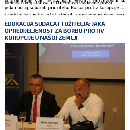
koordiniranje svih institucija u Bosni i Hercegovini su
kandidatskog statusa u EU u oblasti vladavine prava.
jedan od apsolutnih prioriteta. Borba protiv korupcije će
predstavljati jedno od strateških opredjeljenja Agencije u
narednom periodu, te u tom smislu Agencija će pružiti
EDUKACIJA SUDACA I TUŽITELJA: JAKA
sve svoje kapacitete na raspolaganje APIK-u prilikom
OPREDIJELJENOST ZA BORBU PROTIV
izrade Strategije i Akcionog plana, kao i potporu mjerama
KORUPCIJE U NAŠOJ ZEMLJI
i aktivnostima u borbi protiv korupcije u Bosni i
Hercegovini, a radi postizanja većeg stepena
transparentnosti na svim nivoima vlasti, kazao je Bašić.
Sagovornici su se usaglasili oko visine razmjere i
štetnosti korupcije za ukupan demokratski razvoj,
dovodeći to u kontekst (ne)funkcioniranja vladavine prava
u BiH, te su izrazili nadu da su spremni na učinkovitu
saradnju koja će doprinijeti razmjeni iskustava i znanja,
uzimajući u obzir značaj unapređenja komunikacije i
koordinacije aktivnosti usmjerenih na podizanje svijesti o
štetnosti korupcije.