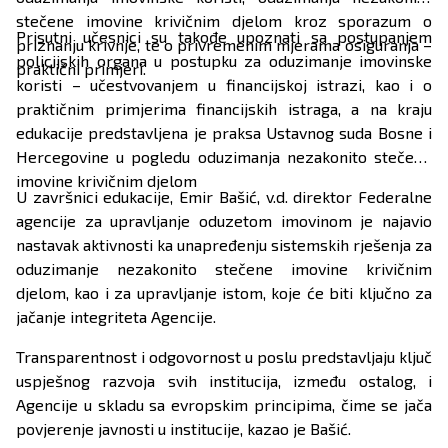
stečene imovine krivičnim djelom kroz sporazum o
Prisutni učesnici su takođe upoznati sa postupanjem
priznanju krivnje, te o privremenim mjerama osiguranja –
policijskih organa u postupku za oduzimanje imovinske
praktični primjeri.
koristi – učestvovanjem u financijskoj istrazi, kao i o
praktičnim primjerima financijskih istraga, a na kraju
edukacije predstavljena je praksa Ustavnog suda Bosne i
Hercegovine u pogledu oduzimanja nezakonito stečene
imovine krivičnim djelom
U završnici edukacije, Emir Bašić, v.d. direktor Federalne
agencije za upravljanje oduzetom imovinom je najavio
nastavak aktivnosti ka unapređenju sistemskih rješenja za
oduzimanje nezakonito stečene imovine krivičnim
djelom, kao i za upravljanje istom, koje će biti ključno za
jačanje integriteta Agencije.
Transparentnost i odgovornost u poslu predstavljaju ključ
uspješnog razvoja svih institucija, između ostalog, i
Agencije u skladu sa evropskim principima, čime se jača
povjerenje javnosti u institucije, kazao je Bašić.