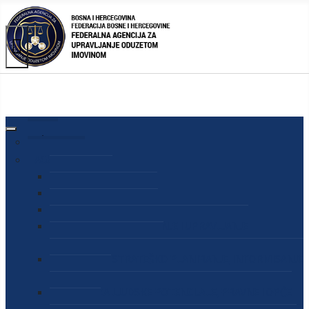
AGENCIJA
O AGENCIJI
DIREKTOR AGENCIJE
SEKRETAR AGENCIJE
SEKTOR ZA PREUZIMANJE I UPRAVLJANJE
ODUZETOM IMOVINOM
SEKTOR ZA STRATEŠKO PLANIRANJE, INFORMISANJE
I EDUKACIJU
SEKTOR ZA LJUDSKE POTENCIJALE, PRAVNE I OPĆE
POSLOVE