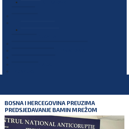
PLAN JAVNIH NABAVKI
OGLASI
GALERIJA
EDUKACIJE
PREZENTACIJE
PLAN EDUKACIJA
KONTAKT
VODIČ ZA PRISTUP INFORMACIJAMA
PRIJAVI KORUPCIJU
DIGITALNI KATALOG
KONKURSI
BOSNA I HERCEGOVINA PREUZIMA
PREDSJEDAVANJE BAMIN MREŽOM