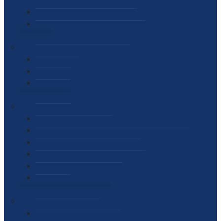
SEKTOR ZA MATERIJALNO-FINANSIJSKE POSLOVE
MEĐUNARODNA SURADNJA
ČESTO POSTAVLJENA PITANJA
VIJESTI
SAOPŠTENJA ZA JAVNOST
INTERVJUI
GOVORI
NAJAVE
DOKUMENTI
ZAKONI
PODZAKONSKI AKTI
STRATEŠKI DOKUMENTI I AKCIONI PLANOVI
MEĐUNARODNI DOKUMENTI
MEMORANDUMI I SPORAZUMI
INTERNI AKTI AGENCIJE
ARHIVA
JAVNE NABAVKE I OGLASI
JAVNE NABAVKE