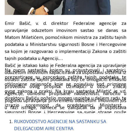
Emir Bašić, v. d. direktor Federalne agencije za
upravljanje oduzetom imovinom sastao se danas sa
Matom Miletićem, pomoćnikom ministra za zaštitu tajnih
podataka u Ministarstvu sigurnosti Bosne i Hercegovine
sa kojim je razgovarao o implementaciji Zakona o zaštiti
tajnih podataka u Agenciji.
Bašić je istakao kako je Federalna agencija za upravljanje
Na ovom sastanku, kojem su prisustvovali i saradnici,
oduzetom imovinom kapacitirana za uspostavu sistema iz
prezentirane su procedure zaštite tajnih podataka, te
oblasti zaštite tajnih podataka koji će omogućiti efikasnu
otklonjene nejasnoće koje se pojavljuju kod primjene
provedbu ovog propisa. Uzimajući u obzir značaj
ovog zakona u praksi. Na kraju sastanka Miletić je v.d.
Agencije, odnosno propisane nadležnosti, naročito u
direktoru Bašiću poželio mnogo uspjeha u daljem radu, te
pogledu upravljanja privremeno oduzetom imovinom još
izrazio spremnost da predstavnici Ministarstva
u fazi istrage, nameće se zaključak da je uspostava
sigurnosti Bosne i Hercegovine sa svoje strane pruže
sistema o provedbi propisa o zaštiti tajnih podataka
pomoć u daljem nastavku implementacije Zakona, koja se
nužan, a sve u cilju očuvanja integriteta istrage, ali i svih
RUKOVODSTVO AGENCIJE NA SASTANKU SA
odnose prevashodno na izradu provedbene pravne
ostalih faza postupka oduzimanja i upravljanja oduzetom
DELEGACIJOM AIRE CENTRA