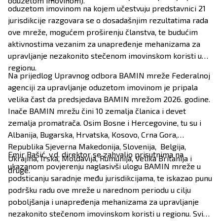
oduzetom imovinom).
oduzetom imovinom na kojem učestvuju predstavnici 21
jurisdikcije razgovara se o dosadašnjim rezultatima rada
ove mreže, mogućem proširenju članstva, te budućim
aktivnostima vezanim za unapređenje mehanizama za
upravljanje nezakonito stečenom imovinskom koristi u
regionu.
Na prijedlog Upravnog odbora BAMIN mreže Federalnoj
agenciji za upravljanje oduzetom imovinom je pripala
velika čast da predsjedava BAMIN mrežom 2026. godine.
Inače BAMIN mrežu čini 10 zemalja članica i devet
zemalja promatrača. Osim Bosne i Hercegovine, tu su i
Albanija, Bugarska, Hrvatska, Kosovo, Crna Gora,
Republika Sjeverna Makedonija, Slovenija, Belgija,
Emir Bašić, v.d. direktor se zahvalio prisutnima na
Ukrajina, Irska, Moldavija, Rumunija, Velika Britanija i
ukazanom povjerenju naglasivši ulogu BAMIN mreže u
druge.
podsticanju saradnje među jurisdikcijama, te iskazao punu
podršku radu ove mreže u narednom periodu u cilju
poboljšanja i unapređenja mehanizama za upravljanje
nezakonito stečenom imovinskom koristi u regionu. Svi