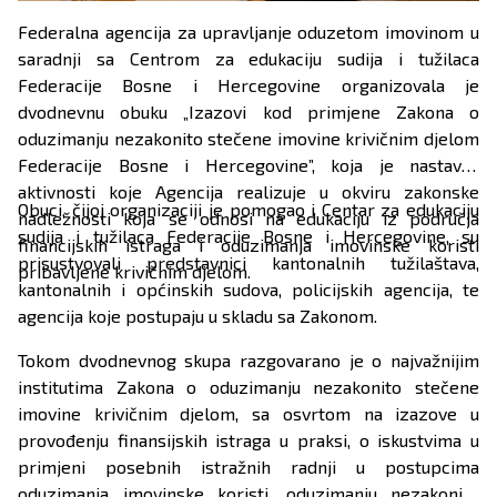
Federalna agencija za upravljanje oduzetom imovinom u
saradnji sa Centrom za edukaciju sudija i tužilaca
Federacije Bosne i Hercegovine organizovala je
dvodnevnu obuku „Izazovi kod primjene Zakona o
oduzimanju nezakonito stečene imovine krivičnim djelom
Federacije Bosne i Hercegovine”, koja je nastavak
aktivnosti koje Agencija realizuje u okviru zakonske
Obuci, čijoj organizaciji je pomogao i Centar za edukaciju
nadležnosti koja se odnosi na edukaciju iz područja
sudija i tužilaca Federacije Bosne i Hercegovine, su
financijskih istraga i oduzimanja imovinske koristi
prisustvovali predstavnici kantonalnih tužilaštava,
pribavljene krivičnim djelom.
kantonalnih i općinskih sudova, policijskih agencija, te
agencija koje postupaju u skladu sa Zakonom.
Tokom dvodnevnog skupa razgovarano je o najvažnijim
institutima Zakona o oduzimanju nezakonito stečene
imovine krivičnim djelom, sa osvrtom na izazove u
provođenju finansijskih istraga u praksi, o iskustvima u
primjeni posebnih istražnih radnji u postupcima
oduzimanja imovinske koristi, oduzimanju nezakonito