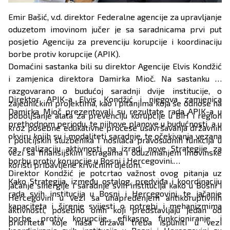
Emir Bašić, v.d. direktor Federalne agencije za upravljanje
oduzetom imovinom jučer je sa saradnicama prvi put
posjetio Agenciju za prevenciju korupcije i koordinaciju
borbe protiv korupcije (APIK).
Domaćini sastanka bili su direktor Agencije Elvis Kondžić
i zamjenica direktora Damirka Mioč. Na sastanku je
razgovarano o budućoj saradnji dvije institucije, o
Direktor APIK-a Elvis Kondžić i njegova zamjenica
zajedničkim projektima, kao i pitanjima koja se odnose na
Damirka Mioč prezentovali su rezultate rada APIK-a u
poboljšanje alata za prevenciju korupcije u BiH i region
prethodnom periodu, te njihove planove u budućnosti, a u
kroz posebne edukativne procese usavršavanja državnih
okviru kojih su i modaliteti saradnje, te očekivanja vezana
i policijskih službenika i nosilaca pravosudnih funkcija u
za realizaciju aktivnosti na izradi nove Strategije za
vezi sa finansijskim istragama i oduzimanjem imovinske
borbu protiv korupcije u Bosni i Hercegovini.
koristi pribavljene krivičnim djelom.
Direktor Kondžić je potcrtao važnost ovog pitanja uz
Kako Strategija, između ostalog, predviđa i koordinaciju
jačanje sinergije i saradnje svih institucija kako u Bosni i
rada svih institucija u Bosni i Hercegovini, te jačanje
Hercegovini u vezi sa unapređenjem antikoruptivnih
kapaciteta i širenje svijesti o potrebi i mehanizmima
aktivnosti, posebno onih koji predstavljaju jedan od
borbe protiv korupcije, efikasno funkcioniranje i
prioriteta koje naša država treba ispuniti u vezi