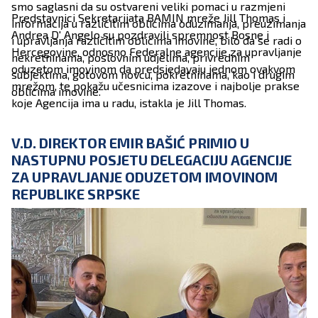
smo saglasni da su ostvareni veliki pomaci u razmjeni
Predstavnici Sekretarijata BAMIN mreže Jill Thomas i
informacija u različitim oblicima oduzimanja, preuzimanja
Andrea D' Angelo su pozdravili spremnost Bosne i
i upravljanja različitim oblicima imovine, bilo da se radi o
Hercegovine, odnosno Federalne agencije za upravljanje
nekretninama, poslovnim udjelima, privrednim
oduzetom imovinom da predsjedavaju jednom ovakvom
subjektima, gotovom novcu, pokretninama, kao i drugim
mrežom, te pokažu učesnicima izazove i najbolje prakse
oblicima imovine.
koje Agencija ima u radu, istakla je Jill Thomas.
V.D. DIREKTOR EMIR BAŠIĆ PRIMIO U
NASTUPNU POSJETU DELEGACIJU AGENCIJE
ZA UPRAVLJANJE ODUZETOM IMOVINOM
REPUBLIKE SRPSKE