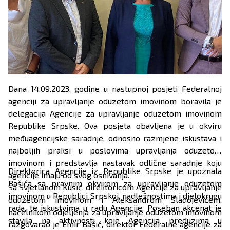
Dana 14.09.2023. godine u nastupnoj posjeti Federalnoj
agenciji za upravljanje oduzetom imovinom boravila je
delegacija Agencije za upravljanje oduzetom imovinom
Republike Srpske. Ova posjeta obavljena je u okviru
međuagencijske saradnje, odnosno razmjene iskustava i
najboljih praksi u poslovima upravljanja oduzetom
imovinom i predstavlja nastavak odlične saradnje koju
Direktorica Agencije iz Republike Srpske je upoznala
agencije imaju od svog osnivanja.
Bašića sa pravnim okvirom za upravljanje oduzetom
Sa Svjetlanom Kusić, direktoricom Agencije za upravljanje
imovinom u Republici Srpskoj, nadležnostima i djelokrugu
oduzetom imovinom i Aleksandrom Sladojevićem,
rada, te iskustvima u radu Agencije. Poseban akcenat je
načelnikom odjeljenja za upravljanje oduzetom imovinom
stavila na aktivnosti koje Agencija preduzima u
razgovarao je Emir Bašić, direktor Federalne agencije za