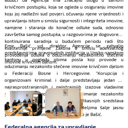
krivičnom postupku, koja se ogleda u osiguranju imovine
koju joj nadležni sud povjeri, očuvanju njene vrijednosti i
upravljanju istom u smislu sigurnosti i integriteta imovine,
namjene i staranja do konačne odluke suda, odnosno
završetka samog postupka, u razgovorima je dogovorena
kontinuirana saradnja u budućem periodu radi što
Emir Bašić, v.d. direktor Agencije se zahvalio
kvalitetnije primjene Zakona u smislu adekvatnog
predstavnicima pravosudnih institucija u Unsko-sanskom
provođenja odluka o oduzimanju nezakonitno stečene
kantonu u pogledu obima posla koji provode u
imovine krivičnim djelom.
oduzimanju nezakonito stečene imovine krivičnim djelom
u Federaciji Bosne i Hercegovine. “Korupcija i
organizovani kriminal i dalje predstavljaju jedan od
najrasprostranjenijih i najistrajnijih izazova vladavine
prava na Zapadnom Balkanu. Oduzimanje nezakonito
stečene imovine jedno je od najefikasnijih sredstava
borbe protiv kriminala koje počiniteljima šalje jasnu
poruku da se kriminal ne isplati”, naveo je Bašić.
Federalna agencija za upravljanje