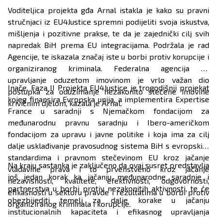
Voditeljica projekta gđa Arnal istakla je kako su pravni
stručnjaci iz EU4Justice spremni podijeliti svoja iskustva,
mišljenja i pozitivne prakse, te da je zajednički cilj svih
napredak BiH prema EU integracijama. Podržala je rad
Agencije, te iskazala značaj iste u borbi protiv korupcije i
organiziranog kriminala. Federalna agencija za
upravljanje oduzetom imovinom je vrlo važan dio
Inače, Faza II Projekta EU4Justice je trogodišnji projekat
postupka za oduzimanje nezakonito stečene imovine
kojeg finansira Evropska unija, a implementira Expertise
krivičnim djelom, kazala je Arnal.
France u saradnji s Njemačkom fondacijom za
međunarodnu pravnu saradnju i Ibero-američkom
fondacijom za upravu i javne politike i koja ima za cilj
dalje usklađivanje pravosudnog sistema BiH s evropskim
standardima i pravnom stečevinom EU kroz jačanje
Na kraju sastanka je zaključeno da ovaj susret predstavlja
vladavine prava i to prvenstveno kroz jačanje
još jedan korak ka jačanju međunarodne saradnje i
nezavisnosti, kvalitete, efektivnosti, odgovornosti,
partnerstva u borbi protiv nezakonitih aktivnosti, te će
efikasnosti u sektoru pravde i rezultatima u borbi protiv
obezbijediti temelj za dalje korake u jačanju
organiziranog kriminala i korupcije.
institucionalnih kapaciteta i efikasnog upravljanja