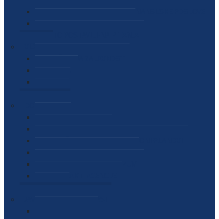
SEKTOR ZA MATERIJALNO-FINANSIJSKE POSLOVE
MEĐUNARODNA SURADNJA
ČESTO POSTAVLJENA PITANJA
VIJESTI
SAOPŠTENJA ZA JAVNOST
INTERVJUI
GOVORI
NAJAVE
DOKUMENTI
ZAKONI
PODZAKONSKI AKTI
STRATEŠKI DOKUMENTI I AKCIONI PLANOVI
MEĐUNARODNI DOKUMENTI
MEMORANDUMI I SPORAZUMI
INTERNI AKTI AGENCIJE
ARHIVA
JAVNE NABAVKE I OGLASI
JAVNE NABAVKE