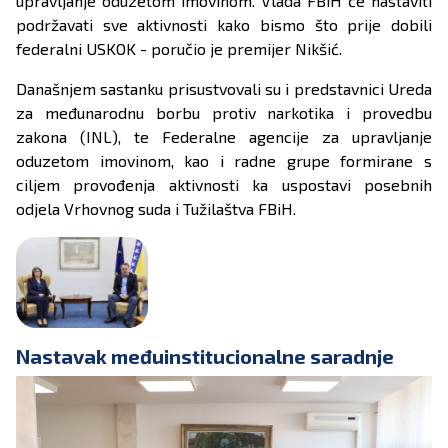
upravljanje oduzetom imovinom. Vlada FBiH će nastaviti
podržavati sve aktivnosti kako bismo što prije dobili
federalni USKOK - poručio je premijer Nikšić.
Današnjem sastanku prisustvovali su i predstavnici Ureda
za međunarodnu borbu protiv narkotika i provedbu
zakona (INL), te Federalne agencije za upravljanje
oduzetom imovinom, kao i radne grupe formirane s
ciljem provođenja aktivnosti ka uspostavi posebnih
odjela Vrhovnog suda i Tužilaštva FBiH.
Nastavak međuinstitucionalne saradnje