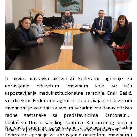
U okviru nastavka aktivnosti Federalne agencije za
upravljanje oduzetom imovinom koje se tiču
uspostavljanja međuinstitucionalne saradnje, Emir Bašić,
v.d. direktor Federalne agencije za upravljanje oduzetom
imovinom je zajedno sa svojim saradnicima danas održao
radne sastanake sa predstavnicima Kantonalnog
tužilaštva Unsko-sanskog kantona, Kantonalnog suda u
Na sastancima je razgovarano o dosadašnjoj saradnji
Bihaću i općinskih sudova u Unsko-sanskom kantonu.
Federalne agencije za upravljanje oduzetom imovinom i