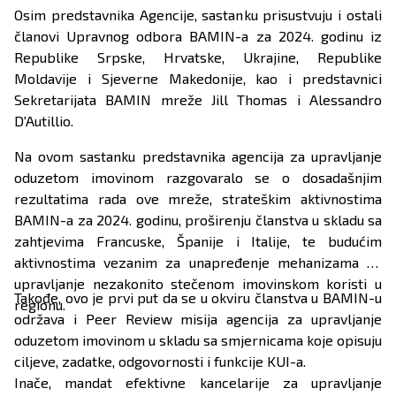
Osim predstavnika Agencije, sastanku prisustvuju i ostali
članovi Upravnog odbora BAMIN-a za 2024. godinu iz
Republike Srpske, Hrvatske, Ukrajine, Republike
Moldavije i Sjeverne Makedonije, kao i predstavnici
Sekretarijata BAMIN mreže Jill Thomas i Alessandro
D'Autillio.
Na ovom sastanku predstavnika agencija za upravljanje
oduzetom imovinom razgovaralo se o dosadašnjim
rezultatima rada ove mreže, strateškim aktivnostima
BAMIN-a za 2024. godinu, proširenju članstva u skladu sa
zahtjevima Francuske, Španije i Italije, te budućim
aktivnostima vezanim za unapređenje mehanizama za
upravljanje nezakonito stečenom imovinskom koristi u
Takođe, ovo je prvi put da se u okviru članstva u BAMIN-u
regionu.
održava i Peer Review misija agencija za upravljanje
oduzetom imovinom u skladu sa smjernicama koje opisuju
ciljeve, zadatke, odgovornosti i funkcije KUI-a.
Inače, mandat efektivne kancelarije za upravljanje