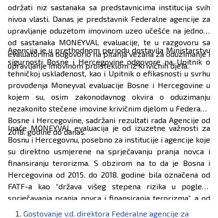
održati niz sastanaka sa predstavnicima institucija svih
nivoa vlasti. Danas je predstavnik Federalne agencije za
upravljanje oduzetom imovinom uzeo učešće na jednom
od sastanaka MONEYVAL evaluacije, te u razgovoru sa
Agencija je u prethodnom periodu dostavila Ministarstvu
evaluatorima odgovorio na pitanja vezana za oduzimanje i
sigurnosti Bosne i Hercegovine odgovore na Upitnik o
upravljanje imovinom proisteklom iz krivičnih djela.
tehničkoj usklađenost, kao i Upitnik o efikasnosti u svrhu
provođenja Moneyval evaluacije Bosne i Hercegovine u
kojem su, osim zakonodavnog okvira o oduzimanju
nezakonito stečene imovine krivičnim djelom u Federaciji
Bosne i Hercegovine, sadržani rezultati rada Agencije od
Inače MONEYVAL evaluacija je od izuzetne važnosti za
2018. godine do danas.
Bosnu i Hercegovnu, posebno za institucije i agencije koje
su direktno usmjerene na sprječavanju pranja novca i
finansiranju terorizma. S obzirom na to da je Bosna i
Hercegovina od 2015. do 2018. godine bila označena od
FATF-a kao “država višeg stepena rizika u pogledu
sprječavanja pranja novca i finansiranja terorizma”, a od
EU u period od 2015. do 2020. godine, u ovogodišnjoj
Gostovanje v.d. direktora Federalne agencije za