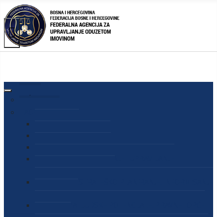
AGENCIJA
O AGENCIJI
DIREKTOR AGENCIJE
SEKRETAR AGENCIJE
SEKTOR ZA PREUZIMANJE I UPRAVLJANJE
ODUZETOM IMOVINOM
SEKTOR ZA STRATEŠKO PLANIRANJE, INFORMISANJE
I EDUKACIJU
SEKTOR ZA LJUDSKE POTENCIJALE, PRAVNE I OPĆE
POSLOVE