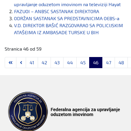
evaluaciji puno veći i značajniji naglasak stavljen je na
upravljanje oduzetom imovinom na televiziji Hayat
efektivnu implementaciju preporuka FATF-a, na procjenu
FAZUOI – ANBSC SASTANAK DIREKTORA
rizika i njihovo razumijevanje, kao i na njihov utjecaj na
ODRŽAN SASTANAK SA PREDSTAVNICIMA OEBS-a
implementaciju općenitih mjera za sprječavanje pranja
V.D. DIREKTOR BAŠIĆ RAZGOVARAO SA POLICIJSKIM
novca i finansiranja terorizma.
ATAŠEIMA IZ AMBASADE TURSKE U BIH
Stranica 46 od 59
41
42
43
44
45
46
47
48