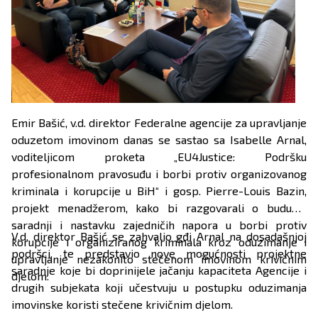
Emir Bašić, v.d. direktor Federalne agencije za upravljanje
oduzetom imovinom danas se sastao sa Isabelle Arnal,
voditeljicom proketa „EU4Justice: Podršku
profesionalnom pravosuđu i borbi protiv organizovanog
kriminala i korupcije u BiH“ i gosp. Pierre-Louis Bazin,
projekt menadžerom, kako bi razgovarali o budućoj
saradnji i nastavku zajedničih napora u borbi protiv
V.d. direktor Bašić se zahvalio gđi Arnal na dosadašnjoj
korupcije i organiziranog kriminala kroz oduzimanje i
podršci, te predstavio nove mogućnosti projektne
upravljanje nezakonito stečenom imovinom krivičnim
saradnje koje bi doprinijele jačanju kapaciteta Agencije i
djelom.
drugih subjekata koji učestvuju u postupku oduzimanja
imovinske koristi stečene krivičnim djelom.