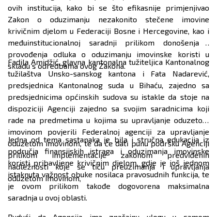
ovih institucija, kako bi se što efikasnije primjenjivao
Zakon o oduzimanju nezakonito stečene imovine
krivičnim djelom u Federaciji Bosne i Hercegovine, kao i
međuinstitucionalnoj saradnji prilikom donošenja i
provođenja odluka o oduzimanju imovinske koristi u
Fadila Amidžić, glavna kantonalna tužiteljica Kantonalnog
skladu s odredbama ovog Zakona.
tužilaštva Unsko-sanskog kantona i Fata Nadarević,
predsjednica Kantonalnog suda u Bihaću, zajedno sa
predsjednicima općinskih sudova su istakle da stoje na
dispoziciji Agenciji zajedno sa svojim saradnicima koji
rade na predmetima u kojima su upravljanje oduzetom
imovinom povjerili Federalnoj agenciji za upravljanje
Jedna od tema sastanaka je bila i stručna edukacija iz
oduzetom imovinom, te da će dati punu podršku Agenciji
područja finansijskih istraga i oduzimanja imovinske
prilikom implementacije zakonom predviđenih
koristi pribavljene krivičnim djelom, gdje je još jednom
nadležnosti koje se tiču preuzimanja i upravljanja
istaknuta važnost obuke nosilaca pravosudnih funkcija, te
oduzetom imovinom,
je ovom prilikom takođe dogovorena maksimalna
saradnja u ovoj oblasti.
Budući da Agencija ima značajnu ulogu u samom