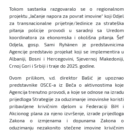
Tokom sastanka razgovaralo se o regionalnom
projektu „Jačanje napora za povrat imovine“ koji Odjel
za transnacionalne prijetnje/Jedinice za strateška
pitanja policije provodi u saradnji sa Uredom
koordinatora za ekonomska i okolišna pitanja. Šef
Odjela, gosp. Sami Ryhänen je predstavnicima
Agencije predstavio projekat koji se implementira u
Albaniji, Bosni i Hercegovini, Sjevernoj Makedoniji,
Crnoj Gori i Srbiji i traje do 2025. godine.
Ovom prilikom, v.d. direktor Bašić je upoznao
predstavnike OSCE-a iz Beča o aktivnostima koje
Agencija trenutno provodi, a koje se odnose na izradu
prijedloga Strategije za oduzimanje imovinske koristi
pribavljene krivičnim djelom u Federaciji BiH i
Akcionog plana za njeno izvršenje, izrade prijedloga
Zakona o izmjenama i dopunama Zakona o
oduzimanju nezakonito stečene imovine krivičnim