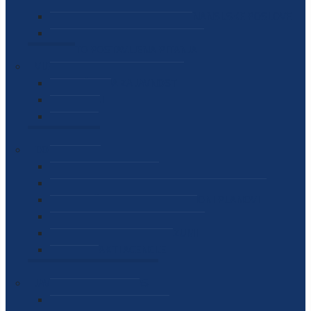
SEKTOR ZA MATERIJALNO-FINANSIJSKE POSLOVE
MEĐUNARODNA SURADNJA
ČESTO POSTAVLJENA PITANJA
VIJESTI
SAOPŠTENJA ZA JAVNOST
INTERVJUI
GOVORI
NAJAVE
DOKUMENTI
ZAKONI
PODZAKONSKI AKTI
STRATEŠKI DOKUMENTI I AKCIONI PLANOVI
MEĐUNARODNI DOKUMENTI
MEMORANDUMI I SPORAZUMI
INTERNI AKTI AGENCIJE
ARHIVA
JAVNE NABAVKE I OGLASI
JAVNE NABAVKE