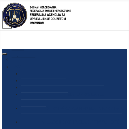
AGENCIJA
O AGENCIJI
DIREKTOR AGENCIJE
SEKRETAR AGENCIJE
SEKTOR ZA PREUZIMANJE I UPRAVLJANJE
ODUZETOM IMOVINOM
SEKTOR ZA STRATEŠKO PLANIRANJE, INFORMISANJE
I EDUKACIJU
SEKTOR ZA LJUDSKE POTENCIJALE, PRAVNE I OPĆE
POSLOVE