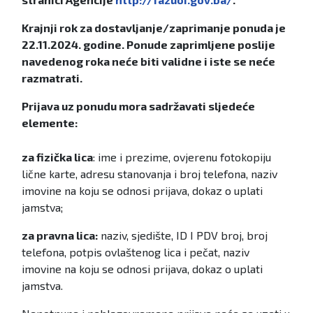
Krajnji rok za dostavljanje/zaprimanje ponuda je
22.11.2024. godine. Ponude zaprimljene poslije
navedenog roka neće biti validne i iste se neće
razmatrati.
Prijava uz ponudu mora sadržavati sljedeće
elemente:
za fizička lica
: ime i prezime, ovjerenu fotokopiju
lične karte, adresu stanovanja i broj telefona, naziv
imovine na koju se odnosi prijava, dokaz o uplati
jamstva;
za pravna lica:
naziv, sjedište, ID I PDV broj, broj
telefona, potpis ovlaštenog lica i pečat, naziv
imovine na koju se odnosi prijava, dokaz o uplati
jamstva.