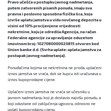
Pravo učešća u postupku javnog nadmetanja,
putem zatvorenih pisanih ponuda, imaju sva
pravna i poslovno sposobna fizička lica, koja
izvrše uplatu jamstva u vidu novčanog depozita u
visini od 10% procijenjene vrijednosti
nekretnine, koju je odredila Agencija, na račun
Federalne agencije za upravljanje oduzetom
imovinom broj: 1027080000020815 otvoren kod
Union banke d.d. (Svrha uplate: uplata jamstva za
postupak javnog nadmetanja).
Ponuđačima kojima se nekretnina ne proda, uplaćeni
iznos jamstva se vraća, dok se kupcu isti uračunava u
iznos kupoprodajne cijene.
Uplaćeni iznos jamstva ne vraća se učesniku u
javnom nadmetanju koji je dostavio najvišu ponudu, a
koji odustane od zaključenja ugovora, odnosno ne
uplati kupoprodajnu cijenu.