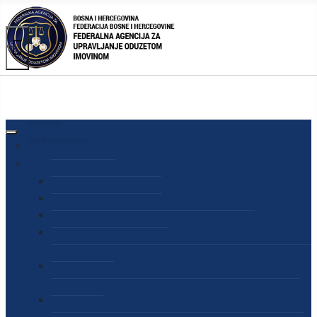
AGENCIJA
O AGENCIJI
DIREKTOR AGENCIJE
SEKRETAR AGENCIJE
SEKTOR ZA PREUZIMANJE I UPRAVLJANJE
ODUZETOM IMOVINOM
SEKTOR ZA STRATEŠKO PLANIRANJE, INFORMISANJE
I EDUKACIJU
SEKTOR ZA LJUDSKE POTENCIJALE, PRAVNE I OPĆE
POSLOVE