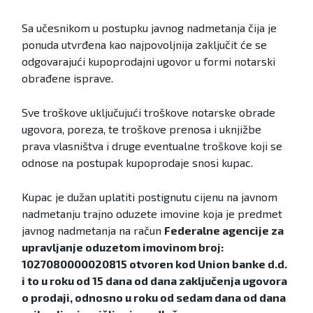
Sa učesnikom u postupku javnog nadmetanja čija je
ponuda utvrđena kao najpovoljnija zaključit će se
odgovarajući kupoprodajni ugovor u formi notarski
obrađene isprave.
Sve troškove uključujući troškove notarske obrade
ugovora, poreza, te troškove prenosa i uknjižbe
prava vlasništva i druge eventualne troškove koji se
odnose na postupak kupoprodaje snosi kupac.
Kupac je dužan uplatiti postignutu cijenu na javnom
nadmetanju trajno oduzete imovine koja je predmet
javnog nadmetanja na račun
Federalne agencije za
upravljanje oduzetom imovinom broj:
1027080000020815 otvoren kod Union banke d.d.
i to u roku od 15 dana od dana zaključenja ugovora
o prodaji, odnosno u roku od sedam dana od dana