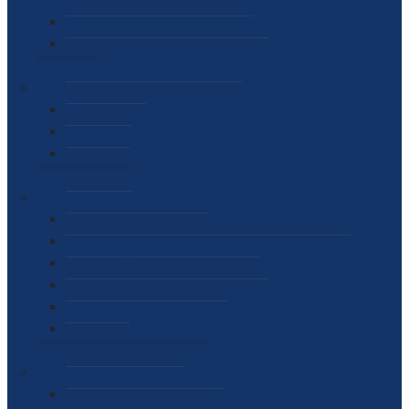
SEKTOR ZA MATERIJALNO-FINANSIJSKE POSLOVE
MEĐUNARODNA SURADNJA
ČESTO POSTAVLJENA PITANJA
VIJESTI
SAOPŠTENJA ZA JAVNOST
INTERVJUI
GOVORI
NAJAVE
DOKUMENTI
ZAKONI
PODZAKONSKI AKTI
STRATEŠKI DOKUMENTI I AKCIONI PLANOVI
MEĐUNARODNI DOKUMENTI
MEMORANDUMI I SPORAZUMI
INTERNI AKTI AGENCIJE
ARHIVA
JAVNE NABAVKE I OGLASI
JAVNE NABAVKE