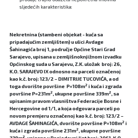
sljedećih karakteristika:
Nekretnina (stambeni objekat - kuća sa
pripadajućim zemljištem)
u ulici Avdage
Šahinagića broj 1, područje Općine Stari Grad
Sarajevo, upisana u zemljišnoknjižnom izvadku
Općinskog suda u Sarajevu, Z.K. uložak broj: 26,
K.O. SARAJEVO IX odnosno na parceli označenoj
kao k.č. broj: 123/2 – DIMITRIJE TUCOVIĆA, a od
2
toga dvorište površine P=108m
i kuća i zgrada
2
2
površine P=231m
, ukupne površine 339m
, sa
upisanim pravom vlasništva Federacije Bosne i
Hercegovine od 1/1, a koja odgovara parceli po
novom premjeru označenoj kao k.č. broj: 123/2 –
2
AVDAGE ŠAHINAGIĆA, dvorište površine P=108m
i
2
kuća i zgrada površine 231m
, ukupne površine
2
339m
, upisana u Posjedovni list broj: 2061, K.O.