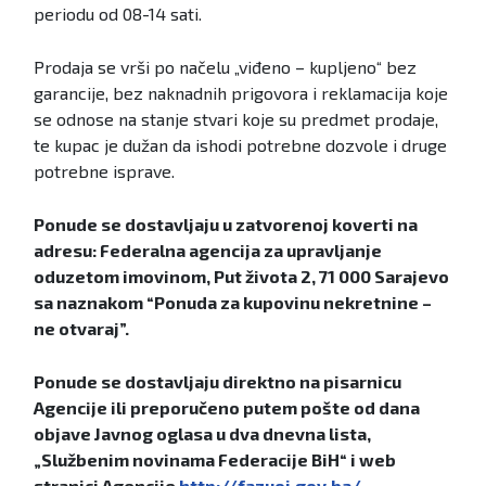
periodu od 08-14 sati.
Prodaja se vrši po načelu „viđeno – kupljeno“ bez
garancije, bez naknadnih prigovora i reklamacija koje
se odnose na stanje stvari koje su predmet prodaje,
te kupac je dužan da ishodi potrebne dozvole i druge
potrebne isprave.
Ponude se dostavljaju u zatvorenoj koverti na
adresu: Federalna agencija za upravljanje
oduzetom imovinom, Put života 2, 71 000 Sarajevo
sa naznakom “Ponuda za kupovinu nekretnine –
ne otvaraj”.
Ponude se dostavljaju direktno na pisarnicu
Agencije ili preporučeno putem pošte od dana
objave Javnog oglasa u dva dnevna lista,
„Službenim novinama Federacije BiH“ i web
stranici Agencije
http://fazuoi.gov.ba/
.