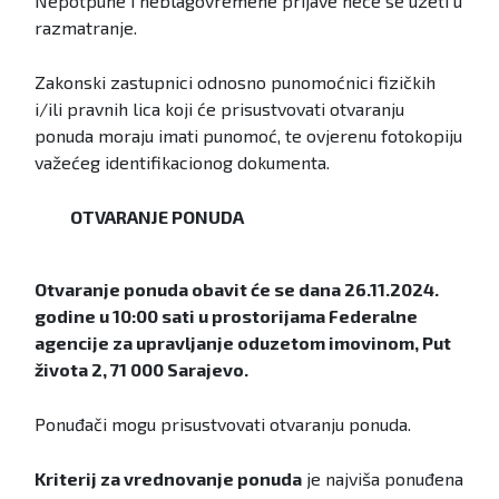
Nepotpune i neblagovremene prijave neće se uzeti u
razmatranje.
Zakonski zastupnici odnosno punomoćnici fizičkih
i/ili pravnih lica koji će prisustvovati otvaranju
ponuda moraju imati punomoć, te ovjerenu fotokopiju
važećeg identifikacionog dokumenta.
OTVARANJE PONUDA
Otvaranje ponuda obavit će se dana 26.11.2024.
godine u 10:00 sati u prostorijama Federalne
agencije za upravljanje oduzetom imovinom, Put
života 2, 71 000 Sarajevo.
Ponuđači mogu prisustvovati otvaranju ponuda.
Kriterij za vrednovanje ponuda
je najviša ponuđena