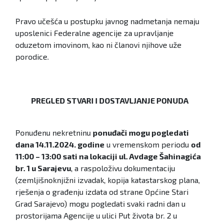
Pravo učešća u postupku javnog nadmetanja nemaju
uposlenici Federalne agencije za upravljanje
oduzetom imovinom, kao ni članovi njihove uže
porodice.
PREGLED STVARI I DOSTAVLJANJE PONUDA
Ponuđenu nekretninu
ponuđači mogu
pogledati
dana 14.11.2024. godine
u vremenskom periodu
od
11:00 – 13:00 sati na lokaciji ul. Avdage Šahinagića
br. 1 u Sarajevu
, a raspoloživu dokumentaciju
(zemljišnoknjižni izvadak, kopija katastarskog plana,
rješenja o građenju izdata od strane Općine Stari
Grad Sarajevo) mogu pogledati svaki radni dan u
prostorijama Agencije u ulici Put života br. 2 u