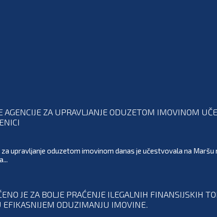
 AGENCIJE ZA UPRAVLJANJE ODUZETOM IMOVINOM UČE
ENICI
 za upravljanje oduzetom imovinom danas je učestvovala na Maršu m
...
NO JE ZA BOLJE PRAĆENJE ILEGALNIH FINANSIJSKIH TO
 EFIKASNIJEM ODUZIMANJU IMOVINE.