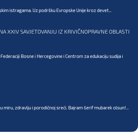
skim istragama. Uz podršku Evropske Unije kroz devet...
A XXIV SAVJETOVANJU IZ KRIVIČNOPRAVNE OBLASTI
ederaciji Bosne i Hercegovine i Centrom za edukaciju sudija i
iru, zdravlju i porodičnoj sreći. Bajram šerif mubarek olsun!...