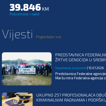
39.846
KM
Pokretnine i nakit
Vijesti
Pogledajte sve
PREDSTAVNICA FEDERALNE
ŽRTVE GENOCIDA U SREBR
Saopštenja za javnost
| 10.07.2026.
Predstavnica Federalne agencije
Maršu mira Federalna agencija za
UKUPNO 257 PROFESIONALACA OBUČE
KRIMINALNIM RADNJAMA I PODRŠKU