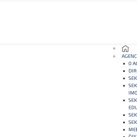
AGENC
O A
DIR
SEK
SEK
IM
SEK
EDU
SEK
SEK
ME
ČES