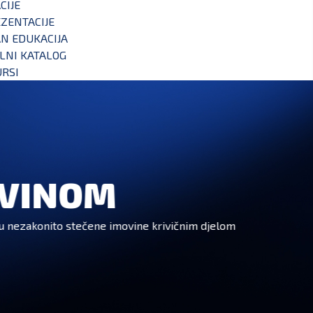
CIJE
ZENTACIJE
N EDUKACIJA
ALNI KATALOG
RSI
OVINOM
u nezakonito stečene imovine krivičnim djelom