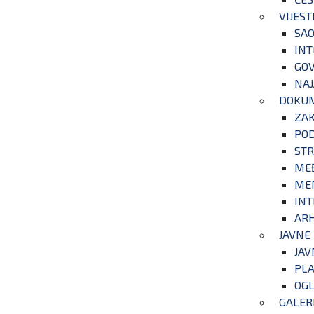
VIJEST
SAO
INT
GOV
NAJ
DOKU
ZA
POD
STR
ME
ME
INT
ARH
JAVNE
JAV
PLA
OGL
GALER