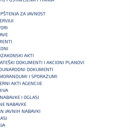
I
PŠTENJA ZA JAVNOST
ERVJUI
ORI
AVE
MENTI
KONI
ZAKONSKI AKTI
ATEŠKI DOKUMENTI I AKCIONI PLANOVI
ĐUNARODNI DOKUMENTI
MORANDUMI I SPORAZUMI
ERNI AKTI AGENCIJE
IVA
 NABAVKE I OGLASI
NE NABAVKE
N JAVNIH NABAVKI
ASI
IJA