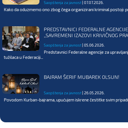
Saopštenja za javnost
| 07.07.2026.
Kako da oduzmemo ono zbog čega organizirani kriminal postoji: pr
PREDSTAVNICI FEDERALNE AGENCIJE
„SAVREMENI IZAZOVI KRIVIČNOG PRA
Saopštenja za javnost
| 05.06.2026.
Predstavnici Federalne agencije za upravljan
tužilaca u Federaciji...
BAJRAM ŠERIF MUBAREK OLSUN!
Saopštenja za javnost
| 26.05.2026.
Povodom Kurban-bajrama, upućujem iskrene čestitke svim pripadnici