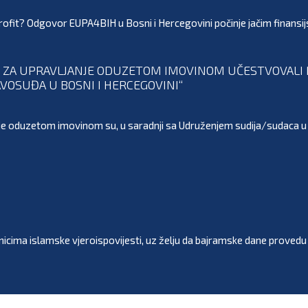
ofit? Odgovor EUPA4BIH u Bosni i Hercegovini počinje jačim finansij
 ZA UPRAVLJANJE ODUZETOM IMOVINOM UČESTVOVALI N
VOSUĐA U BOSNI I HERCEGOVINI“
je oduzetom imovinom su, u saradnji sa Udruženjem sudija/sudaca u F
ma islamske vjeroispovijesti, uz želju da bajramske dane provedu u m