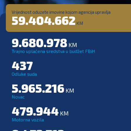
Vrijednost oduzete imovine kojom agencija upravlja
59.404.662
KM
9.680.978
KM
Trajno uplaćena sredstva u budžet FBiH
437
Odluke suda
5.965.216
KM
Novac
479.944
KM
Motorna vozila