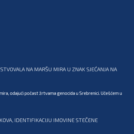
STVOVALA NA MARŠU MIRA U ZNAK SJEĆANJA NA
ira, odajući počast žrtvama genocida u Srebrenici. Učešćem u
KOVA, IDENTIFIKACIJU IMOVINE STEČENE