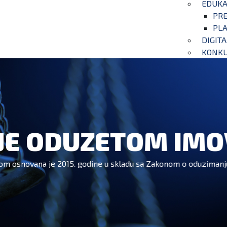
EDUKA
PRE
PLA
DIGIT
KONKU
JE ODUZETOM IM
om osnovana je 2015. godine u skladu sa Zakonom o oduzimanj