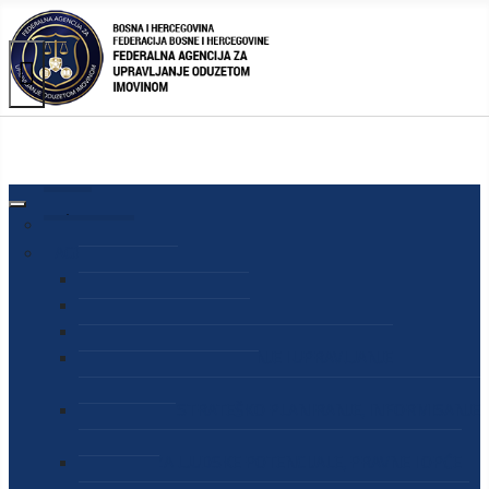
AGENCIJA
O AGENCIJI
DIREKTOR AGENCIJE
SEKRETAR AGENCIJE
SEKTOR ZA PREUZIMANJE I UPRAVLJANJE
ODUZETOM IMOVINOM
SEKTOR ZA STRATEŠKO PLANIRANJE, INFORMISANJE
I EDUKACIJU
SEKTOR ZA LJUDSKE POTENCIJALE, PRAVNE I OPĆE
POSLOVE