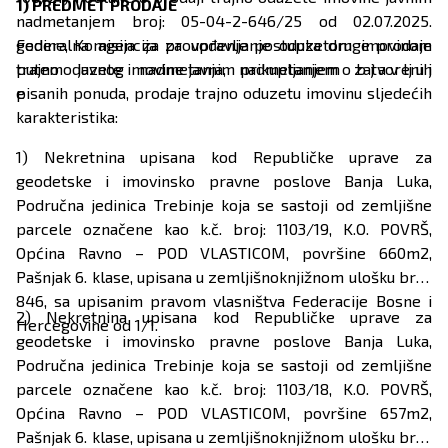
1) PREDMET PRODAJE
nadmetanjem broj: 05-04-2-646/25 od 02.07.2025.
godine, Komisija za provođenje postupka druge prodaje
Federalna agencija za upravljanje oduzetom imovinom
trajno oduzete imovine javnim nadmetanjem o b j a v lj u j
putem javnog nadmetanja, prikupljanjem zatvorenih
e
pisanih ponuda, prodaje trajno oduzetu imovinu sljedećih
karakteristika:
1) Nekretnina upisana kod Republičke uprave za
geodetske i imovinsko pravne poslove Banja Luka,
Područna jedinica Trebinje koja se sastoji od zemljišne
parcele označene kao k.č. broj: 1103/19, K.O. POVRŠ,
Općina Ravno – POD VLASTICOM, površine 660m2,
Pašnjak 6. klase, upisana u zemljišnoknjižnom ulošku broj:
846, sa upisanim pravom vlasništva Federacije Bosne i
2) Nekretnina upisana kod Republičke uprave za
Hercegovine od 1/1.
geodetske i imovinsko pravne poslove Banja Luka,
Područna jedinica Trebinje koja se sastoji od zemljišne
parcele označene kao k.č. broj: 1103/18, K.O. POVRŠ,
Općina Ravno – POD VLASTICOM, površine 657m2,
Pašnjak 6. klase, upisana u zemljišnoknjižnom ulošku broj: