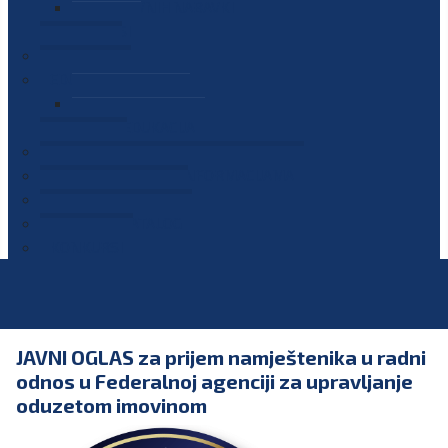
PLAN JAVNIH NABAVKI
OGLASI
GALERIJA
EDUKACIJE
PREZENTACIJE
PLAN EDUKACIJA
KONTAKT
VODIČ ZA PRISTUP INFORMACIJAMA
PRIJAVI KORUPCIJU
DIGITALNI KATALOG
KONKURSI
JAVNI OGLAS za prijem namještenika u radni
odnos u Federalnoj agenciji za upravljanje
oduzetom imovinom