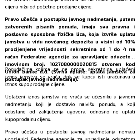
cijenu nižu od početne prodajne cijene.
Pravo učešća u postupku javnog nadmetanja, putem
zatvorenih pisanih ponuda, imaju sva pravna i
poslovno sposobna fizička lica, koja izvrše uplatu
jamstva u vidu novčanog depozita u visini od 10%
procijenjene vrijednosti nekretnina od 1 do 4 na
račun Federalne agencije za upravljanje oduzetom
imovinom broj: 1027080000020815 otvoren kod
Ponuđačima kojima se ne proda nekretnina, uplaćeni
Union banke d.d. (Svrha uplate: uplata jamstva za
iznos jamstva se vraća, dok se kupcu isti uračunava u
postupak javnog nadmetanja).
iznos kupoprodajne cijene.
Uplaćeni iznos jamstva ne vraća se učesniku u javnom
nadmetanju koji je dostavio najvišu ponudu, a koji
odustane od zaključenja ugovora, odnosno ne uplati
kupoprodajnu cijenu.
Pravo učešća u postupku javnog nadmetanja nemaju
uposlenici Federalne agencije za upravljanje oduzetom