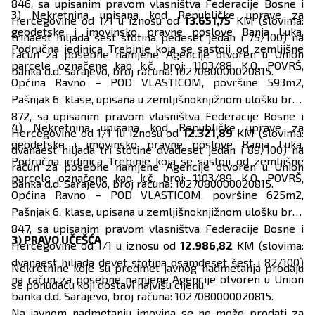
846, sa upisanim pravom vlasništva Federacije Bosne i
3) Nekretnina upisana kod Republičke uprave za
Hercegovine od 1/1 u iznosu od
13.651,75
KM (slovima:
geodetske i imovinsko pravne poslove Banja Luka,
trinaest hiljada šest stotina pedeset jedan i 75/100) na
Područna jedinica Trebinje koja se sastoji od zemljišne
račun za posebne namjene Agencije otvoren u Union
parcele označene kao k.č. broj: 1103/88, K.O. POVRŠ,
banka d.d. Sarajevo, broj računa: 1027080000020815.
Općina Ravno – POD VLASTICOM, površine 593m2,
Pašnjak 6. klase, upisana u zemljišnoknjižnom ulošku broj:
872, sa upisanim pravom vlasništva Federacije Bosne i
4) Nekretnina upisana kod Republičke uprave za
Hercegovine od 1/1 1u iznosu od
12.321,89
KM (slovima:
geodetske i imovinsko pravne poslove Banja Luka,
dvanaest hiljada tri stotine dvadeset jedan i 89/100) na
Područna jedinica Trebinje koja se sastoji od zemljišne
račun za posebne namjene Agencije otvoren u Union
parcele označene kao k.č. broj: 1103/89, K.O. POVRŠ,
banka d.d. Sarajevo, broj računa: 1027080000020815.
Općina Ravno – POD VLASTICOM, površine 625m2,
Pašnjak 6. klase, upisana u zemljišnoknjižnom ulošku broj:
847, sa upisanim pravom vlasništva Federacije Bosne i
3) PRAVO UČEŠĆA
Hercegovine od 1/1 u iznosu od
12.986,82
KM (slovima:
dvanaest hiljada devet stotina osamdeset šest i 82/100)
Nekretnine koje su predmet javnog nadmetanja prodaju
na račun za posebne namjene Agencije otvoren u Union
se ponuđaču koji dostavi najvišu cijenu.
banka d.d. Sarajevo, broj računa: 1027080000020815.
Na javnom nadmetanju imovina se ne može prodati za