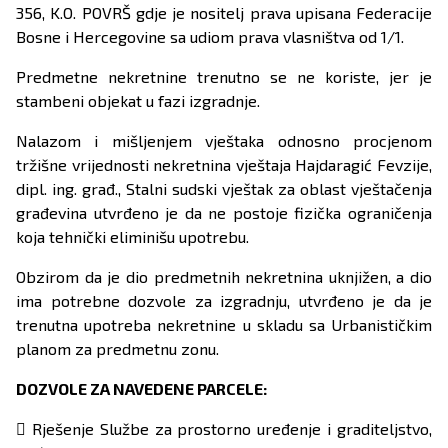
356, K.O. POVRŠ gdje je nositelj prava upisana Federacije
Bosne i Hercegovine sa udiom prava vlasništva od 1/1.
Predmetne nekretnine trenutno se ne koriste, jer je
stambeni objekat u fazi izgradnje.
Nalazom i mišljenjem vještaka odnosno procjenom
tržišne vrijednosti nekretnina vještaja Hajdaragić Fevzije,
dipl. ing. građ., Stalni sudski vještak za oblast vještačenja
građevina utvrđeno je da ne postoje fizička ograničenja
koja tehnički eliminišu upotrebu.
Obzirom da je dio predmetnih nekretnina uknjižen, a dio
ima potrebne dozvole za izgradnju, utvrđeno je da je
trenutna upotreba nekretnine u skladu sa Urbanističkim
planom za predmetnu zonu.
DOZVOLE ZA NAVEDENE PARCELE:
 Rješenje Službe za prostorno uređenje i graditeljstvo,