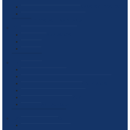
SEKTOR ZA MATERIJALNO-FINANSIJSKE POSLOVE
MEĐUNARODNA SURADNJA
ČESTO POSTAVLJENA PITANJA
VIJESTI
SAOPŠTENJA ZA JAVNOST
INTERVJUI
GOVORI
NAJAVE
DOKUMENTI
ZAKONI
PODZAKONSKI AKTI
STRATEŠKI DOKUMENTI I AKCIONI PLANOVI
MEĐUNARODNI DOKUMENTI
MEMORANDUMI I SPORAZUMI
INTERNI AKTI AGENCIJE
ARHIVA
JAVNE NABAVKE I OGLASI
JAVNE NABAVKE