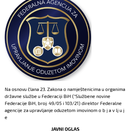
Na osnovu člana 23. Zakona o namještenicima u organima
državne službe u Federaciji BiH (“Službene novine
Federacije BiH, broj: 49/05 i 103/21) direktor Federalne
agencije za upravljanje oduzetom imovinom o b j a v lj u j
e
JAVNI OGLAS