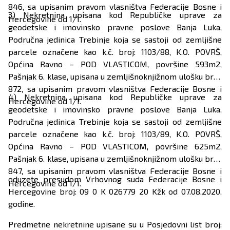
846, sa upisanim pravom vlasništva Federacije Bosne i
3) Nekretnina upisana kod Republičke uprave za
Hercegovine od 1/1.
geodetske i imovinsko pravne poslove Banja Luka,
Područna jedinica Trebinje koja se sastoji od zemljišne
parcele označene kao k.č. broj: 1103/88, K.O. POVRŠ,
Općina Ravno – POD VLASTICOM, površine 593m2,
Pašnjak 6. klase, upisana u zemljišnoknjižnom ulošku broj:
872, sa upisanim pravom vlasništva Federacije Bosne i
4) Nekretnina upisana kod Republičke uprave za
Hercegovine od 1/1.
geodetske i imovinsko pravne poslove Banja Luka,
Područna jedinica Trebinje koja se sastoji od zemljišne
parcele označene kao k.č. broj: 1103/89, K.O. POVRŠ,
Općina Ravno – POD VLASTICOM, površine 625m2,
Pašnjak 6. klase, upisana u zemljišnoknjižnom ulošku broj:
847, sa upisanim pravom vlasništva Federacije Bosne i
oduzete presudom Vrhovnog suda Federacije Bosne i
Hercegovine od 1/1.
Hercegovine broj: 09 0 K 026779 20 Kžk od 07.08.2020.
godine.
Predmetne nekretnine upisane su u Posjedovni list broj: