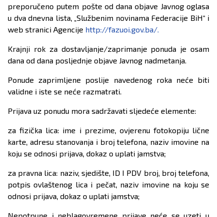
preporučeno putem pošte od dana objave Javnog oglasa
u dva dnevna lista, „Službenim novinama Federacije BiH“ i
web stranici Agencije
http://fazuoi.gov.ba/.
Krajnji rok za dostavljanje/zaprimanje ponuda je osam
dana od dana posljednje objave Javnog nadmetanja.
Ponude zaprimljene poslije navedenog roka neće biti
validne i iste se neće razmatrati.
Prijava uz ponudu mora sadržavati sljedeće elemente:
za fizička lica: ime i prezime, ovjerenu fotokopiju lične
karte, adresu stanovanja i broj telefona, naziv imovine na
koju se odnosi prijava, dokaz o uplati jamstva;
za pravna lica: naziv, sjedište, ID I PDV broj, broj telefona,
potpis ovlaštenog lica i pečat, naziv imovine na koju se
odnosi prijava, dokaz o uplati jamstva;
Nepotpune i neblagovremene prijave neće se uzeti u