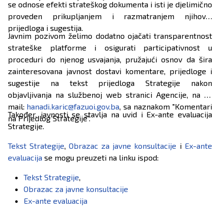
se odnose efekti strateškog dokumenta i isti je djelimično
proveden prikupljanjem i razmatranjem njihovih
prijedloga i sugestija.
Javnim pozivom želimo dodatno ojačati transparentnost
strateške platforme i osigurati participativnost u
proceduri do njenog usvajanja, pružajući osnov da šira
zainteresovana javnost dostavi komentare, prijedloge i
sugestije na tekst prijedloga Strategije nakon
objavljivanja na službenoj web stranici Agencije, na e-
mail:
hanadi.karic@fazuoi.gov.ba
, sa naznakom "Komentari
Također, javnosti se stavlja na uvid i Ex-ante evaluacija
na Prijedlog Strategije".
Strategije.
Tekst Strategije
,
Obrazac za javne konsultacije
i
Ex-ante
evaluacija
se mogu preuzeti na linku ispod:
Tekst Strategije
,
Obrazac za javne konsultacije
Ex-ante evaluacija