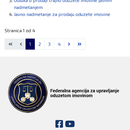
Odluka o prodaji trajno oduzete imovine javnim
nadmetanjem
Javno nadmetanje za prodaju oduzete imovine
Stranica 1 od 4
1
2
3
4