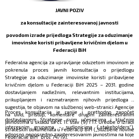
JAVNI POZIV
za konsultacije zainteresovanoj javnosti
povodom izrade prijedloga Strategije za oduzimanje
imovinske koristi pribavljene krivičnim djelom u
Federaciji BiH
Federalna agencija za upravljanje oduzetom imovinom je
pokrenula proces javnih konsultacija o prijedlogu
Strategije za oduzimanje imovinske koristi pribavljene
krivičnim djelom u Federaciji BiH 2025 – 2031. godine
dostavljanjem nadležnim, relevantnim institucijama,
prikupljanjem i razmatranjem njihovih prijedloga i
sugestija, te objavom na službenoj web-stranici Agencije
Proces konsultacija je ranije i prethodno započet
na uvid, pristup, komentare drugim zainteresiranim
dostavljanjem Strategije svim učesnicima i ključnim
javnostima u skladu sa čl. 11. stav (9) i 17. Uredbe o izradi
interesnim grupama - sudionicima („stakeholders“),
strateških dokumenata u Federaciji BiH („Službene novine
odnosno neposredno zainteresovanim javnostima na koje
Federacije BiH“ broj: 74/19).