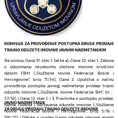
KOMISIJA ZA PROVOĐENJE POSTUPKA DRUGE PRODAJE
TRAJNO ODUZETE IMOVINE JAVNIM NADMETANJEM
Na osnovu člana 31. stav 1. tačka a), člana 32. stav 1. Zakona
o oduzimanju nezakonito stečene imovine krivičnim
djelom FBiH („Službene novine Federacije Bosne i
Hercegovine“, broj: 71/14), člana 2. Uputstva o načinu
provođenja postupka javnog nadmetanja prodaje trajno
oduzete imovine („Službene novine Federacije BiH“, broj:
57/16) i člana 12. stav 1. i 3. Pravilnika o postupku prodaje,
JAVNO NADMETANJE
najma, čuvanja i održavanja oduzete imovine („Službene
ZA DRUGU PRODAJU TRAJNO ODUZETE IMOVINE
novine Federacije Bosne i Hercegovine“, broj: 5/16 i
106/21) i Odluke o prodaji trajno oduzete imovine javnim