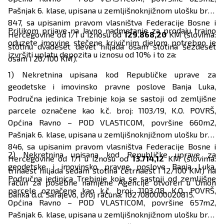
Pašnjak 6. klase, upisana u zemljišnoknjižnom ulošku broj:
847, sa upisanim pravom vlasništva Federacije Bosne i
Prilikom prijave na Javno nadmetanje za prodaju trajno
Hercegovine od 1/1 u iznosu od
129.868,20
KM (slovima:
oduzete imovine stečene krivičnim djelom potrebno je
stotinu dvadeset devet hiljada osam stotina šezdeset
izvršiti uplatu depozita u iznosu od 10% i to za:
osam i 20/100 KM).
1) Nekretnina upisana kod Republičke uprave za
geodetske i imovinsko pravne poslove Banja Luka,
Područna jedinica Trebinje koja se sastoji od zemljišne
parcele označene kao k.č. broj: 1103/19, K.O. POVRŠ,
Općina Ravno – POD VLASTICOM, površine 660m2,
Pašnjak 6. klase, upisana u zemljišnoknjižnom ulošku broj:
846, sa upisanim pravom vlasništva Federacije Bosne i
2) Nekretnina upisana kod Republičke uprave za
Hercegovine od 1/1 u iznosu od
13.714,12
KM (slovima:
geodetske i imovinsko pravne poslove Banja Luka,
trinaest hiljada sedam stotina četrnaest i 12/100 KM) na
Područna jedinica Trebinje koja se sastoji od zemljišne
račun za posebne namjene Agencije otvoren u Union
parcele označene kao k.č. broj: 1103/18, K.O. POVRŠ,
banka d.d. Sarajevo, broj računa: 1027080000020815.
Općina Ravno – POD VLASTICOM, površine 657m2,
Pašnjak 6. klase, upisana u zemljišnoknjižnom ulošku broj: