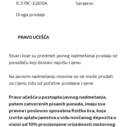
IC:579C-E2610A
Sarajevo
Druga prodaja
PRAVO UČEŠĆA
Stvari koje su predmet javnog nadmetanja prodaju se
ponuđaču koji dostavi najvišu cijenu.
Na javnom nadmetanju imovina se ne može prodati
za cijenu nižu od početne prodajne cijene.
Pravo učešća u postupku javnog nadmetanja,
putem zatvorenih pisanih ponuda, imaju sva
pravna i poslovno sposobna fizička lica, koja
izvrše uplatu jamstva u vidu novčanog depozita u
visini od 10% procijenjene vrijednosti motornog