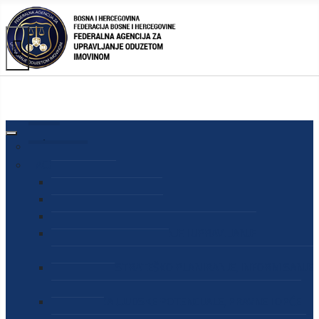
AGENCIJA
O AGENCIJI
DIREKTOR AGENCIJE
SEKRETAR AGENCIJE
SEKTOR ZA PREUZIMANJE I UPRAVLJANJE
ODUZETOM IMOVINOM
SEKTOR ZA STRATEŠKO PLANIRANJE, INFORMISANJE
I EDUKACIJU
SEKTOR ZA LJUDSKE POTENCIJALE, PRAVNE I OPĆE
POSLOVE