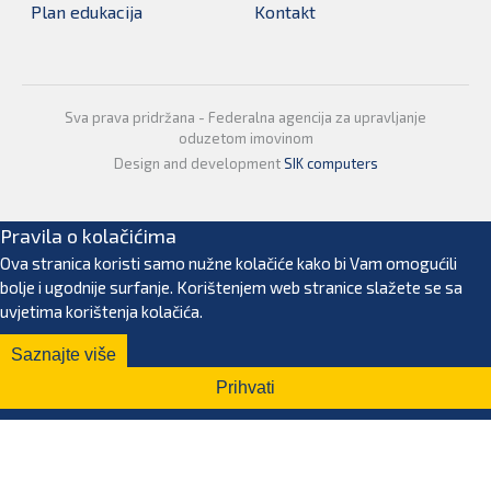
Plan edukacija
Kontakt
Sva prava pridržana - Federalna agencija za upravljanje
oduzetom imovinom
Design and development
SIK computers
Pravila o kolačićima
Ova stranica koristi samo nužne kolačiće kako bi Vam omogućili
bolje i ugodnije surfanje. Korištenjem web stranice slažete se sa
uvjetima korištenja kolačića.
Saznajte više
Prihvati