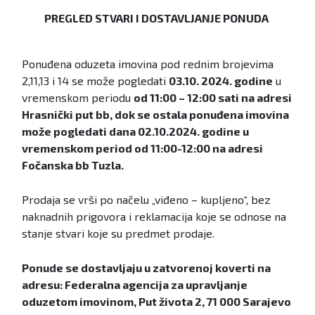
PREGLED STVARI I DOSTAVLJANJE PONUDA
Ponuđena oduzeta imovina pod rednim brojevima
2,11,13 i 14 se može pogledati
03.10. 2024. godine
u
vremenskom periodu
od 11:00 – 12:00 sati na adresi
Hrasnički put bb, dok se ostala ponuđena imovina
može pogledati dana 02.10.2024. godine u
vremenskom period od 11:00-12:00 na adresi
Fočanska bb Tuzla.
Prodaja se vrši po načelu „viđeno – kupljeno“, bez
naknadnih prigovora i reklamacija koje se odnose na
stanje stvari koje su predmet prodaje.
Ponude se dostavljaju u zatvorenoj koverti na
adresu: Federalna agencija za upravljanje
oduzetom imovinom, Put života 2, 71 000 Sarajevo