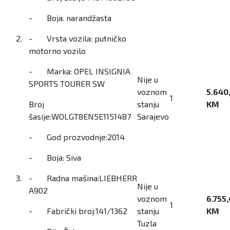
- Boja. narandžasta
2.
- Vrsta vozila: putničko
motorno vozilo
- Marka: OPEL INSIGNIA
Nije u
SPORTS TOURER SW
voznom
5.640
1
Broj
stanju
KM
šasije:WOLGT8EN5E1151487
Sarajevo
- God prozvodnje:2014
- Boja: Siva
3.
- Radna mašina:LIEBHERR
Nije u
A902
voznom
6.755
1
- Fabrički broj:141/1362
stanju
KM
Tuzla