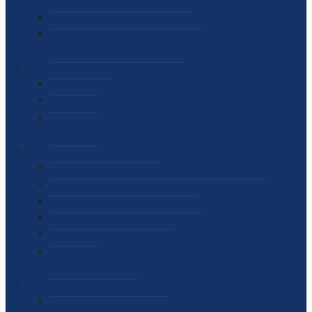
SEKTOR ZA MATERIJALNO-FINANSIJSKE POSLOVE
MEĐUNARODNA SURADNJA
ČESTO POSTAVLJENA PITANJA
VIJESTI
SAOPŠTENJA ZA JAVNOST
INTERVJUI
GOVORI
NAJAVE
DOKUMENTI
ZAKONI
PODZAKONSKI AKTI
STRATEŠKI DOKUMENTI I AKCIONI PLANOVI
MEĐUNARODNI DOKUMENTI
MEMORANDUMI I SPORAZUMI
INTERNI AKTI AGENCIJE
ARHIVA
JAVNE NABAVKE I OGLASI
JAVNE NABAVKE