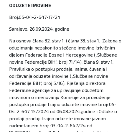
ODUZETE IMOVINE
Broj:05-04-2-647-17/24
Sarajevo, 26.09.2024. godine
Na osnovu člana 32. stav 1. i člana 33. stav 1. Zakona o
oduzimanju nezakonito stečene imovine krivičnim
djelom Federacije Bosne i Hercegovine („Službene
novine Federacije BiH“, broj 71/14), člana 9. stav 1.
Pravilnika o postupku prodaje, najma, čuvanja i
održavanja oduzete imovine („Službene novine
Federacije BiH“, broj 5/16), Rješenja direktora
Federalne agencije za upravljanje oduzetom
imovinom o imenovanju Komisije za provođenje
postupka prodaje trajno oduzete imovine broj: 05-
04-2-647-15/2024 od 06.08.2024.godine i Odluke o
prodaji prodaji trajno oduzete imovine javnim
nadmetanjem broj: 03-04-2-647/24 od