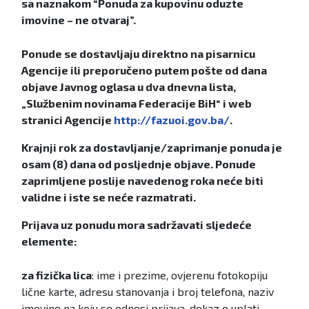
sa naznakom “Ponuda za kupovinu oduzte
imovine – ne otvaraj”.
Ponude se dostavljaju direktno na pisarnicu
Agencije ili preporučeno putem pošte od dana
objave Javnog oglasa u dva dnevna lista,
„Službenim novinama Federacije BiH“ i web
stranici Agencije
http://fazuoi.gov.ba/
.
Krajnji rok za dostavljanje/zaprimanje ponuda je
osam (8) dana od posljednje objave. Ponude
zaprimljene poslije navedenog roka neće biti
validne i iste se neće razmatrati.
Prijava uz ponudu mora sadržavati sljedeće
elemente:
za fizička lica
: ime i prezime, ovjerenu fotokopiju
lične karte, adresu stanovanja i broj telefona, naziv
imovine na koju se odnosi prijava, dokaz o uplati