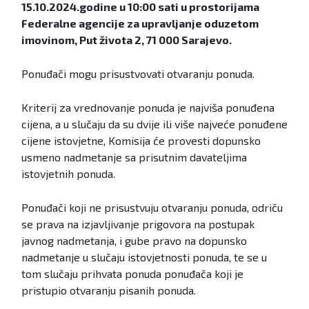
15.10.2024.godine u 10:00 sati u prostorijama
Federalne agencije za upravljanje oduzetom
imovinom, Put života 2, 71 000 Sarajevo.
Ponuđači mogu prisustvovati otvaranju ponuda.
Kriterij za vrednovanje ponuda je najviša ponuđena
cijena, a u slučaju da su dvije ili više najveće ponuđene
cijene istovjetne, Komisija će provesti dopunsko
usmeno nadmetanje sa prisutnim davateljima
istovjetnih ponuda.
Ponuđači koji ne prisustvuju otvaranju ponuda, odriču
se prava na izjavljivanje prigovora na postupak
javnog nadmetanja, i gube pravo na dopunsko
nadmetanje u slučaju istovjetnosti ponuda, te se u
tom slučaju prihvata ponuda ponuđača koji je
pristupio otvaranju pisanih ponuda.