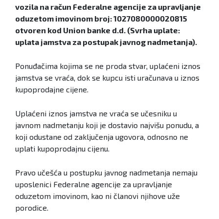
vozila na račun Federalne agencije za upravljanje
oduzetom imovinom broj: 1027080000020815
otvoren kod Union banke d.d. (Svrha uplate:
uplata jamstva za postupak javnog nadmetanja).
Ponuđačima kojima se ne proda stvar, uplaćeni iznos
jamstva se vraća, dok se kupcu isti uračunava u iznos
kupoprodajne cijene.
Uplaćeni iznos jamstva ne vraća se učesniku u
javnom nadmetanju koji je dostavio najvišu ponudu, a
koji odustane od zaključenja ugovora, odnosno ne
uplati kupoprodajnu cijenu.
Pravo učešća u postupku javnog nadmetanja nemaju
uposlenici Federalne agencije za upravljanje
oduzetom imovinom, kao ni članovi njihove uže
porodice.