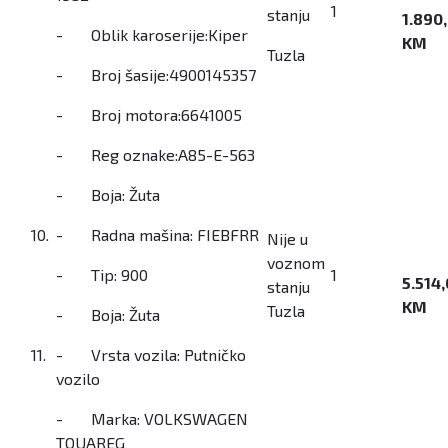
1
stanju
1.890
- Oblik karoserije:Kiper
KM
Tuzla
- Broj šasije:4900145357
- Broj motora:6641005
- Reg oznake:A85-E-563
- Boja: Žuta
10.
- Radna mašina: FIEBFRR
Nije u
voznom
- Tip: 900
1
5.514
stanju
KM
Tuzla
- Boja: Žuta
11.
- Vrsta vozila: Putničko
vozilo
- Marka: VOLKSWAGEN
TOUAREG