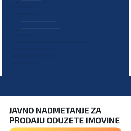
PLAN JAVNIH NABAVKI
OGLASI
GALERIJA
EDUKACIJE
PREZENTACIJE
PLAN EDUKACIJA
KONTAKT
VODIČ ZA PRISTUP INFORMACIJAMA
PRIJAVI KORUPCIJU
DIGITALNI KATALOG
KONKURSI
JAVNO NADMETANJE ZA
PRODAJU ODUZETE IMOVINE