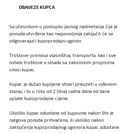
OBAVEZE KUPCA
Sa učesnikom u postupku javnog nadmetanja čija je
ponuda utvrđena kao najpovoljnija zaključit će se
odgovarajući kupoprodajni ugovor.
Troškove prenosa vlasništva, transporta, kao i sve
ostale troškove u skladu sa zakonskim propisima
snosi kupac.
Kupac je dužan kupljene stvari preuzeti u viđenom
stanju, i to u roku od 2 (dva) radna dana od dana
uplate kupoprodajne cijene.
Ukoliko kupac odustane od kupovine nakon što je
njegova ponuda prihvaćena, ili ukoliko nakon
zaključenja kupoprodajnog ugovora kupac odustane