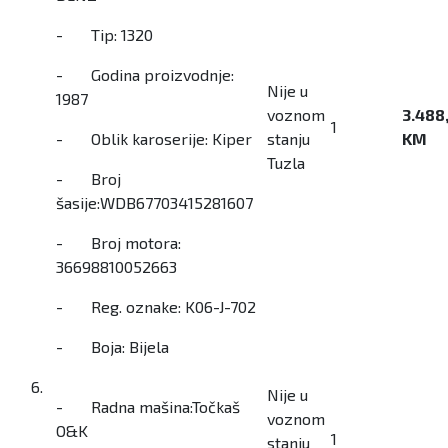
- Tip: 1320
- Godina proizvodnje:
Nije u
1987
voznom
3.488
1
- Oblik karoserije: Kiper
stanju
KM
Tuzla
- Broj
šasije:WDB67703415281607
- Broj motora:
36698810052663
- Reg. oznake: K06-J-702
- Boja: Bijela
6.
Nije u
- Radna mašina:Točkaš
voznom
O&K
1
stanju