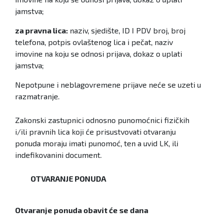
jamstva;
za pravna lica:
naziv, sjedište, ID I PDV broj, broj
telefona, potpis ovlaštenog lica i pečat, naziv
imovine na koju se odnosi prijava, dokaz o uplati
jamstva;
Nepotpune i neblagovremene prijave neće se uzeti u
razmatranje.
Zakonski zastupnici odnosno punomoćnici fizičkih
i/ili pravnih lica koji će prisustvovati otvaranju
ponuda moraju imati punomoć, ten a uvid LK, ili
indefikovanini document.
OTVARANJE PONUDA
Otvaranje ponuda obavit će se dana