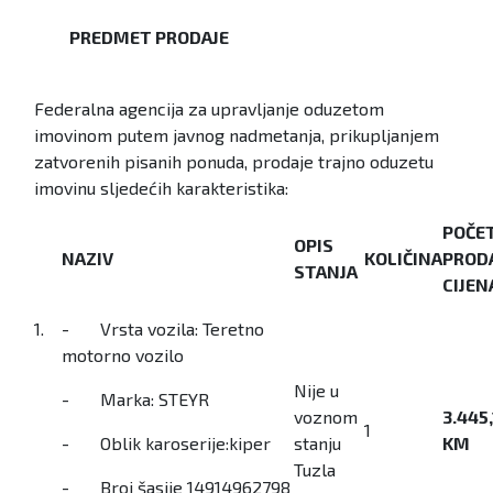
PREDMET PRODAJE
Federalna agencija za upravljanje oduzetom
imovinom putem javnog nadmetanja, prikupljanjem
zatvorenih pisanih ponuda, prodaje trajno oduzetu
imovinu sljedećih karakteristika:
POČE
OPIS
NAZIV
KOLIČINA
PROD
STANJA
CIJEN
1.
- Vrsta vozila: Teretno
motorno vozilo
Nije u
- Marka: STEYR
voznom
3.445,
1
- Oblik karoserije:kiper
stanju
KM
Tuzla
- Broj šasije 14914962798