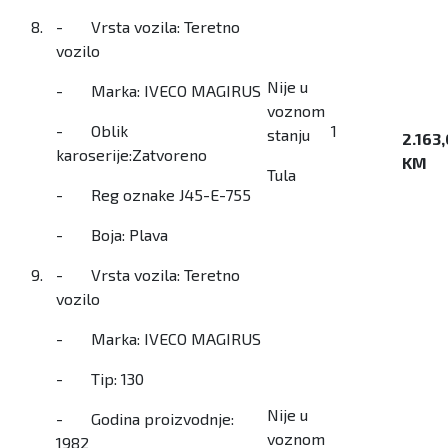
8.
- Vrsta vozila: Teretno
vozilo
Nije u
- Marka: IVECO MAGIRUS
voznom
- Oblik
1
stanju
2.163
karoserije:Zatvoreno
KM
Tula
- Reg oznake J45-E-755
- Boja: Plava
9.
- Vrsta vozila: Teretno
vozilo
- Marka: IVECO MAGIRUS
- Tip: 130
Nije u
- Godina proizvodnje:
voznom
1982