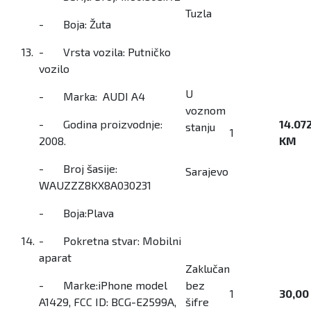
Tuzla
- Boja: Žuta
13.
- Vrsta vozila: Putničko
vozilo
U
- Marka: AUDI A4
voznom
- Godina proizvodnje:
14.07
stanju
1
2008.
KM
- Broj šasije:
Sarajevo
WAUZZZ8KX8A030231
- Boja:Plava
14.
- Pokretna stvar: Mobilni
aparat
Zaklučan
- Marke:iPhone model
bez
1
30,00
A1429, FCC ID: BCG-E2599A,
šifre