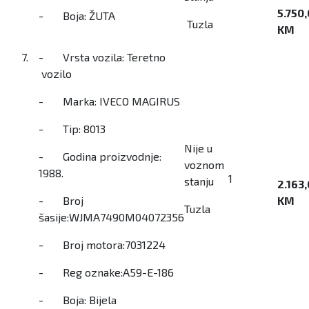
5.750
- Boja: ŽUTA
Tuzla
KM
7.
- Vrsta vozila: Teretno
vozilo
- Marka: IVECO MAGIRUS
- Tip: 8013
Nije u
- Godina proizvodnje:
voznom
1988.
1
stanju
2.163
- Broj
KM
Tuzla
šasije:WJMA7490M04072356
- Broj motora:7031224
- Reg oznake:A59-E-186
- Boja: Bijela