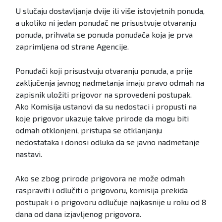
U slučaju dostavljanja dvije ili više istovjetnih ponuda,
a ukoliko ni jedan ponuđač ne prisustvuje otvaranju
ponuda, prihvata se ponuda ponuđača koja je prva
zaprimljena od strane Agencije.
Ponuđači koji prisustvuju otvaranju ponuda, a prije
zaključenja javnog nadmetanja imaju pravo odmah na
zapisnik uložiti prigovor na sprovedeni postupak.
Ako Komisija ustanovi da su nedostaci i propusti na
koje prigovor ukazuje takve prirode da mogu biti
odmah otklonjeni, pristupa se otklanjanju
nedostataka i donosi odluka da se javno nadmetanje
nastavi.
Ako se zbog prirode prigovora ne može odmah
raspraviti i odlučiti o prigovoru, komisija prekida
postupak i o prigovoru odlučuje najkasnije u roku od 8
dana od dana izjavljenog prigovora.