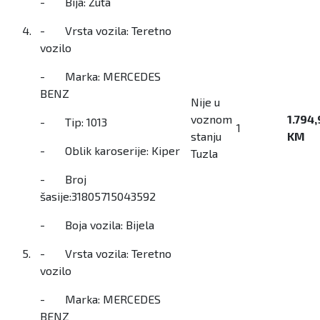
- Bija: Žuta
4.
- Vrsta vozila: Teretno
vozilo
- Marka: MERCEDES
BENZ
Nije u
voznom
1.794,
- Tip: 1013
1
stanju
KM
- Oblik karoserije: Kiper
Tuzla
- Broj
šasije:31805715043592
- Boja vozila: Bijela
5.
- Vrsta vozila: Teretno
vozilo
- Marka: MERCEDES
BENZ