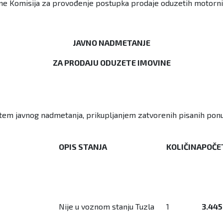
Komisija za provođenje postupka prodaje oduzetih motornih voz
JAVNO NADMETANJE
ZA PRODAJU ODUZETE IMOVINE
em javnog nadmetanja, prikupljanjem zatvorenih pisanih ponud
OPIS STANJA
KOLIČINA
POČE
Nije u voznom stanju Tuzla
1
3.445