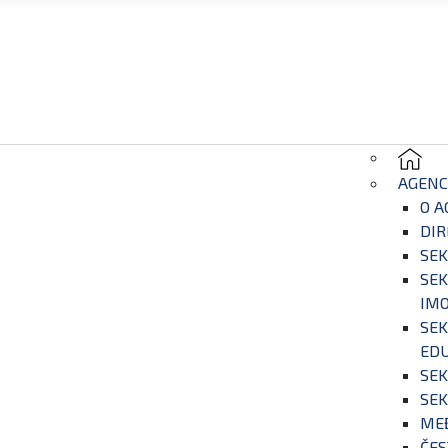
AGENC
O A
DIR
SEK
SEK
IM
SEK
EDU
SEK
SEK
ME
ČES