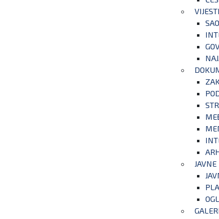
VIJEST
SAO
INT
GOV
NAJ
DOKU
ZA
POD
STR
ME
ME
INT
ARH
JAVNE
JAV
PLA
OGL
GALER