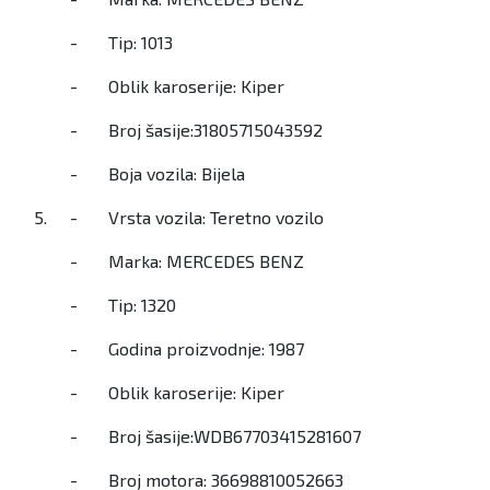
- Tip: 1013
- Oblik karoserije: Kiper
- Broj šasije:31805715043592
- Boja vozila: Bijela
5.
- Vrsta vozila: Teretno vozilo
- Marka: MERCEDES BENZ
- Tip: 1320
- Godina proizvodnje: 1987
- Oblik karoserije: Kiper
- Broj šasije:WDB67703415281607
- Broj motora: 36698810052663