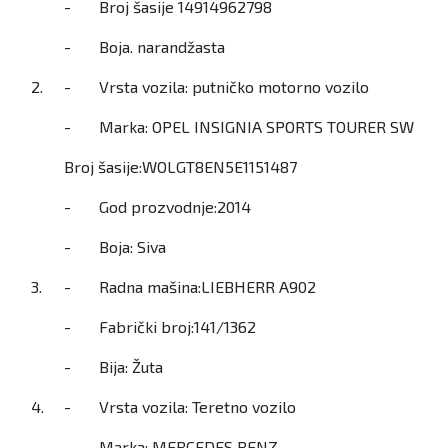
- Broj šasije 14914962798
- Boja. narandžasta
2.
- Vrsta vozila: putničko motorno vozilo
- Marka: OPEL INSIGNIA SPORTS TOURER SW
Broj šasije:WOLGT8EN5E1151487
- God prozvodnje:2014
- Boja: Siva
3.
- Radna mašina:LIEBHERR A902
- Fabrički broj:141/1362
- Bija: Žuta
4.
- Vrsta vozila: Teretno vozilo
- Marka: MERCEDES BENZ