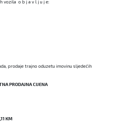
ila o b j a v l j u j e:
a, prodaje trajno oduzetu imovinu sljedećih
TNA PRODAJNA CIJENA
,11 KM