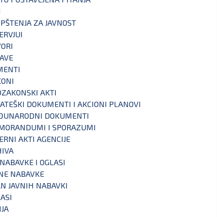
I
PŠTENJA ZA JAVNOST
ERVJUI
ORI
AVE
MENTI
KONI
ZAKONSKI AKTI
ATEŠKI DOKUMENTI I AKCIONI PLANOVI
ĐUNARODNI DOKUMENTI
MORANDUMI I SPORAZUMI
ERNI AKTI AGENCIJE
IVA
 NABAVKE I OGLASI
NE NABAVKE
N JAVNIH NABAVKI
ASI
IJA