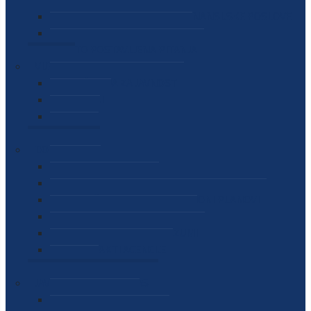
SEKTOR ZA MATERIJALNO-FINANSIJSKE POSLOVE
MEĐUNARODNA SURADNJA
ČESTO POSTAVLJENA PITANJA
VIJESTI
SAOPŠTENJA ZA JAVNOST
INTERVJUI
GOVORI
NAJAVE
DOKUMENTI
ZAKONI
PODZAKONSKI AKTI
STRATEŠKI DOKUMENTI I AKCIONI PLANOVI
MEĐUNARODNI DOKUMENTI
MEMORANDUMI I SPORAZUMI
INTERNI AKTI AGENCIJE
ARHIVA
JAVNE NABAVKE I OGLASI
JAVNE NABAVKE