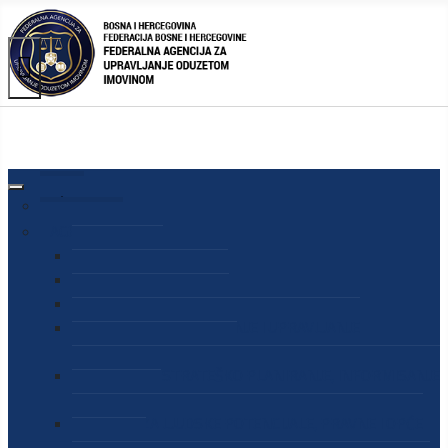
AGENCIJA
O AGENCIJI
DIREKTOR AGENCIJE
SEKRETAR AGENCIJE
SEKTOR ZA PREUZIMANJE I UPRAVLJANJE
ODUZETOM IMOVINOM
SEKTOR ZA STRATEŠKO PLANIRANJE, INFORMISANJE
I EDUKACIJU
SEKTOR ZA LJUDSKE POTENCIJALE, PRAVNE I OPĆE
POSLOVE