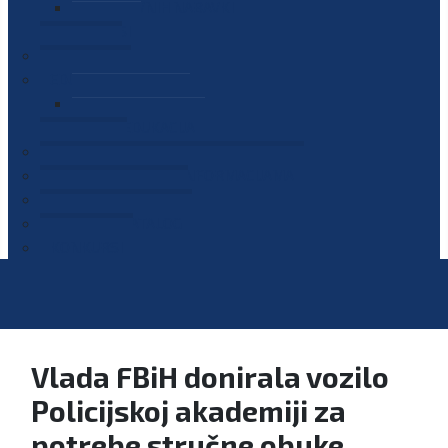
PLAN JAVNIH NABAVKI
OGLASI
GALERIJA
EDUKACIJE
PREZENTACIJE
PLAN EDUKACIJA
KONTAKT
VODIČ ZA PRISTUP INFORMACIJAMA
PRIJAVI KORUPCIJU
DIGITALNI KATALOG
KONKURSI
Vlada FBiH donirala vozilo
Policijskoj akademiji za
potrebe stručne obuke