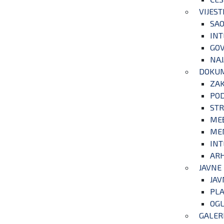
VIJEST
SAO
INT
GOV
NAJ
DOKU
ZA
POD
STR
ME
ME
INT
ARH
JAVNE
JAV
PLA
OGL
GALER