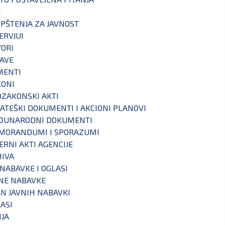
I
PŠTENJA ZA JAVNOST
ERVJUI
ORI
AVE
MENTI
KONI
ZAKONSKI AKTI
ATEŠKI DOKUMENTI I AKCIONI PLANOVI
ĐUNARODNI DOKUMENTI
MORANDUMI I SPORAZUMI
ERNI AKTI AGENCIJE
IVA
 NABAVKE I OGLASI
NE NABAVKE
N JAVNIH NABAVKI
ASI
IJA