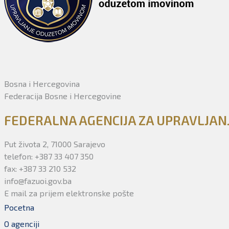
Bosna i Hercegovina
Federacija Bosne i Hercegovine
FEDERALNA AGENCIJA ZA UPRAVLJA
Put života 2, 71000 Sarajevo
telefon: +387 33 407 350
fax: +387 33 210 532
info@fazuoi.gov.ba
E mail za prijem elektronske pošte
Pocetna
O agenciji