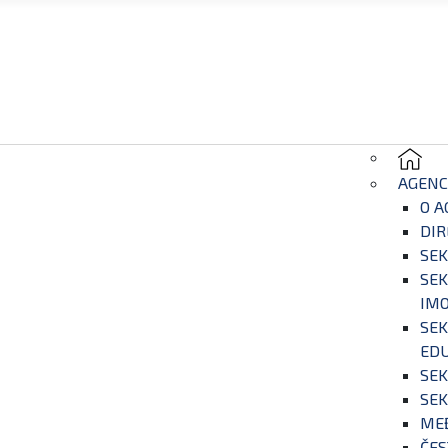
AGENC
O A
DIR
SEK
SEK
IM
SEK
EDU
SEK
SEK
ME
ČES