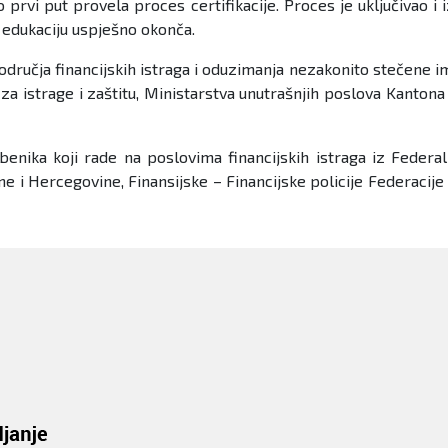
o prvi put provela proces certifikacije. Proces je uključivao i
a edukaciju uspješno okonča.
 područja financijskih istraga i oduzimanja nezakonito stečene 
za istrage i zaštitu, Ministarstva unutrašnjih poslova Kantona
žbenika koji rade na poslovima financijskih istraga iz Federal
e i Hercegovine, Finansijske – Financijske policije Federacije 