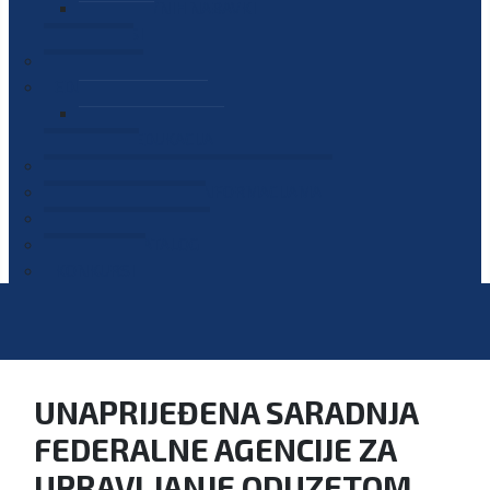
PLAN JAVNIH NABAVKI
OGLASI
GALERIJA
EDUKACIJE
PREZENTACIJE
PLAN EDUKACIJA
KONTAKT
VODIČ ZA PRISTUP INFORMACIJAMA
PRIJAVI KORUPCIJU
DIGITALNI KATALOG
KONKURSI
UNAPRIJEĐENA SARADNJA
FEDERALNE AGENCIJE ZA
UPRAVLJANJE ODUZETOM