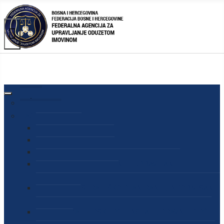
AGENCIJA
O AGENCIJI
DIREKTOR AGENCIJE
SEKRETAR AGENCIJE
SEKTOR ZA PREUZIMANJE I UPRAVLJANJE
ODUZETOM IMOVINOM
SEKTOR ZA STRATEŠKO PLANIRANJE, INFORMISANJE
I EDUKACIJU
SEKTOR ZA LJUDSKE POTENCIJALE, PRAVNE I OPĆE
POSLOVE