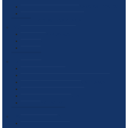
SEKTOR ZA MATERIJALNO-FINANSIJSKE POSLOVE
MEĐUNARODNA SURADNJA
ČESTO POSTAVLJENA PITANJA
VIJESTI
SAOPŠTENJA ZA JAVNOST
INTERVJUI
GOVORI
NAJAVE
DOKUMENTI
ZAKONI
PODZAKONSKI AKTI
STRATEŠKI DOKUMENTI I AKCIONI PLANOVI
MEĐUNARODNI DOKUMENTI
MEMORANDUMI I SPORAZUMI
INTERNI AKTI AGENCIJE
ARHIVA
JAVNE NABAVKE I OGLASI
JAVNE NABAVKE