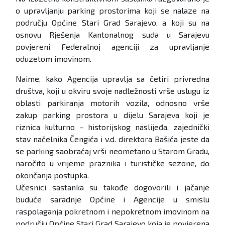
o upravljanju parking prostorima koji se nalaze na
području Općine Stari Grad Sarajevo, a koji su na
osnovu Rješenja Kantonalnog suda u Sarajevu
povjereni Federalnoj agenciji za upravljanje
oduzetom imovinom.
Naime, kako Agencija upravlja sa četiri privredna
društva, koji u okviru svoje nadležnosti vrše uslugu iz
oblasti parkiranja motorih vozila, odnosno vrše
zakup parking prostora u dijelu Sarajeva koji je
riznica kulturno – historijskog naslijeđa, zajednički
stav načelnika Čengića i v.d. direktora Bašića jeste da
se parking saobraćaj vrši neometano u Starom Gradu,
naročito u vrijeme praznika i turističke sezone, do
okončanja postupka.
Učesnici sastanka su takođe dogovorili i jačanje
buduće saradnje Općine i Agencije u smislu
raspolaganja pokretnom i nepokretnom imovinom na
području Općine Stari Grad Sarajevo koja je povjerena