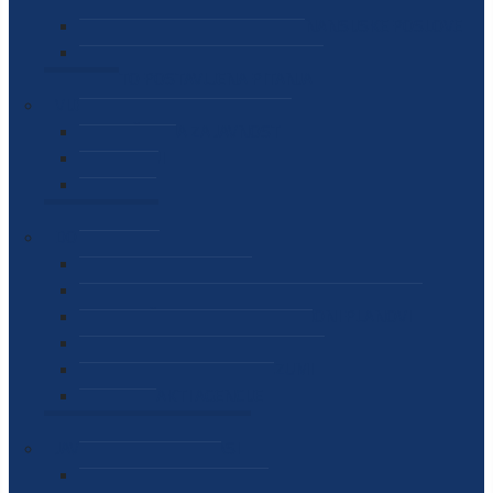
SEKTOR ZA MATERIJALNO-FINANSIJSKE POSLOVE
MEĐUNARODNA SURADNJA
ČESTO POSTAVLJENA PITANJA
VIJESTI
SAOPŠTENJA ZA JAVNOST
INTERVJUI
GOVORI
NAJAVE
DOKUMENTI
ZAKONI
PODZAKONSKI AKTI
STRATEŠKI DOKUMENTI I AKCIONI PLANOVI
MEĐUNARODNI DOKUMENTI
MEMORANDUMI I SPORAZUMI
INTERNI AKTI AGENCIJE
ARHIVA
JAVNE NABAVKE I OGLASI
JAVNE NABAVKE