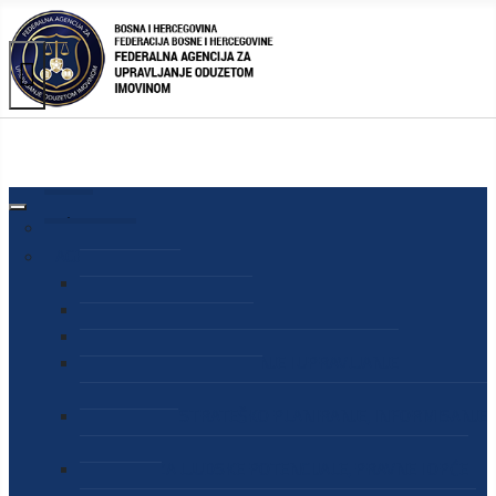
AGENCIJA
O AGENCIJI
DIREKTOR AGENCIJE
SEKRETAR AGENCIJE
SEKTOR ZA PREUZIMANJE I UPRAVLJANJE
ODUZETOM IMOVINOM
SEKTOR ZA STRATEŠKO PLANIRANJE, INFORMISANJE
I EDUKACIJU
SEKTOR ZA LJUDSKE POTENCIJALE, PRAVNE I OPĆE
POSLOVE