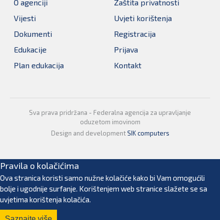
O agenciji
Zaštita privatnosti
Vijesti
Uvjeti korištenja
Dokumenti
Registracija
Edukacije
Prijava
Plan edukacija
Kontakt
Sva prava pridržana - Federalna agencija za upravljanje
oduzetom imovinom
Design and development
SIK computers
Pravila o kolačićima
Ova stranica koristi samo nužne kolačiće kako bi Vam omogućili
bolje i ugodnije surfanje. Korištenjem web stranice slažete se sa
uvjetima korištenja kolačića.
Saznajte više