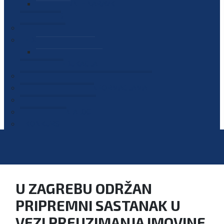
PLAN JAVNIH NABAVKI
OGLASI
GALERIJA
EDUKACIJE
PREZENTACIJE
PLAN EDUKACIJA
KONTAKT
VODIČ ZA PRISTUP INFORMACIJAMA
PRIJAVI KORUPCIJU
DIGITALNI KATALOG
KONKURSI
U ZAGREBU ODRŽAN
PRIPREMNI SASTANAK U
VEZI PREUZIMANJA IMOVINE