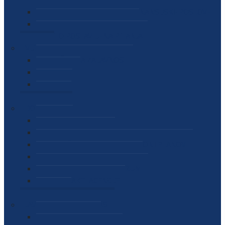
SEKTOR ZA MATERIJALNO-FINANSIJSKE POSLOVE
MEĐUNARODNA SURADNJA
ČESTO POSTAVLJENA PITANJA
VIJESTI
SAOPŠTENJA ZA JAVNOST
INTERVJUI
GOVORI
NAJAVE
DOKUMENTI
ZAKONI
PODZAKONSKI AKTI
STRATEŠKI DOKUMENTI I AKCIONI PLANOVI
MEĐUNARODNI DOKUMENTI
MEMORANDUMI I SPORAZUMI
INTERNI AKTI AGENCIJE
ARHIVA
JAVNE NABAVKE I OGLASI
JAVNE NABAVKE