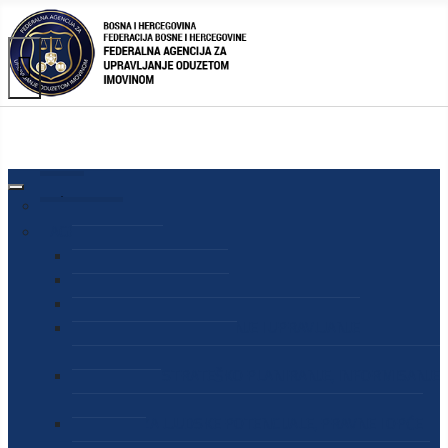
AGENCIJA
O AGENCIJI
DIREKTOR AGENCIJE
SEKRETAR AGENCIJE
SEKTOR ZA PREUZIMANJE I UPRAVLJANJE
ODUZETOM IMOVINOM
SEKTOR ZA STRATEŠKO PLANIRANJE, INFORMISANJE
I EDUKACIJU
SEKTOR ZA LJUDSKE POTENCIJALE, PRAVNE I OPĆE
POSLOVE