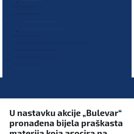
PLAN JAVNIH NABAVKI
OGLASI
GALERIJA
EDUKACIJE
PREZENTACIJE
PLAN EDUKACIJA
KONTAKT
VODIČ ZA PRISTUP INFORMACIJAMA
PRIJAVI KORUPCIJU
DIGITALNI KATALOG
KONKURSI
U nastavku akcije „Bulevar“
pronađena bijela praškasta
materija koja asocira na