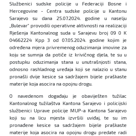
Službenici sudske policije u Federaciji Bosne i
Hercegovine - Centra sudske policije u Kantonu
Sarajevo su dana 25.07.2024. godine u naselju
„Bulevar“ provodili operativne aktivnosti na realizaciji
Rješenja Kantonalnog suda u Sarajevu broj 09 0 K
04662224 Kpp 3 od 07.05.2024. godine kojim je
određena mjera privremenog oduzimanja imovine za
koju se sumnja da potiče iz krivičnog djela, te su u
postupku oduzimanja stana u unutrašnjosti stana,
odnosno rashladnog uređaja koji se nalazio u stanu
pronašli dvije kesice sa sadržajem bijele praškaste
materije koja asocira na opojnu drogu.
O navedenom događaju je obaviješten tužilac
Kantonalnog tužilaštva Kantona Sarajevo i policijski
službenici Uprave policije MUP-a Kantona Sarajevo
koji su na licu mjesta izvršili uviđaj, te su im
pronađene kesice sa sadržajem bijele praškaste
materije koja asocira na opojnu drogu predate radi