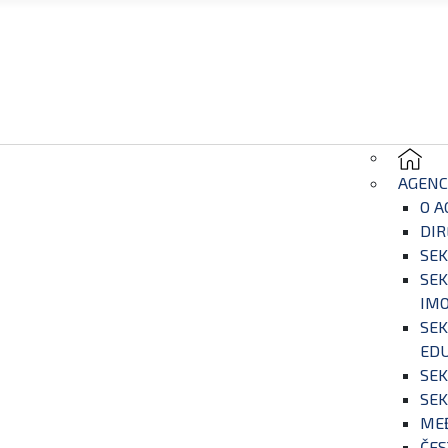
AGENC
O A
DIR
SEK
SEK
IM
SEK
EDU
SEK
SEK
ME
ČES