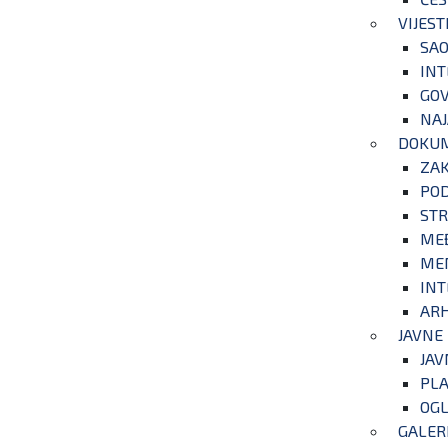
VIJEST
SAO
INT
GOV
NAJ
DOKU
ZA
POD
STR
ME
ME
INT
ARH
JAVNE
JAV
PLA
OGL
GALER