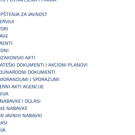
I
PŠTENJA ZA JAVNOST
ERVJUI
ORI
AVE
MENTI
KONI
ZAKONSKI AKTI
ATEŠKI DOKUMENTI I AKCIONI PLANOVI
ĐUNARODNI DOKUMENTI
MORANDUMI I SPORAZUMI
ERNI AKTI AGENCIJE
IVA
 NABAVKE I OGLASI
NE NABAVKE
N JAVNIH NABAVKI
ASI
IJA