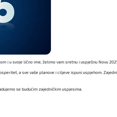
m i u svoje lično ime, želimo vam sretnu i uspješnu Novu 2025
osperitet, a sve vaše planove i ciljeve ispuni uspjehom. Zajed
 Radujemo se budućim zajedničkim uspjesima.