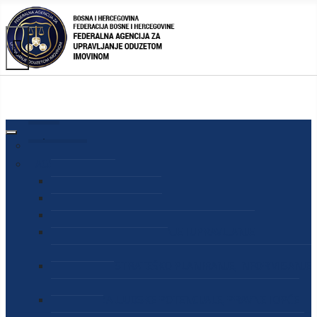
AGENCIJA
O AGENCIJI
DIREKTOR AGENCIJE
SEKRETAR AGENCIJE
SEKTOR ZA PREUZIMANJE I UPRAVLJANJE
ODUZETOM IMOVINOM
SEKTOR ZA STRATEŠKO PLANIRANJE, INFORMISANJE
I EDUKACIJU
SEKTOR ZA LJUDSKE POTENCIJALE, PRAVNE I OPĆE
POSLOVE