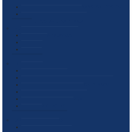
SEKTOR ZA MATERIJALNO-FINANSIJSKE POSLOVE
MEĐUNARODNA SURADNJA
ČESTO POSTAVLJENA PITANJA
VIJESTI
SAOPŠTENJA ZA JAVNOST
INTERVJUI
GOVORI
NAJAVE
DOKUMENTI
ZAKONI
PODZAKONSKI AKTI
STRATEŠKI DOKUMENTI I AKCIONI PLANOVI
MEĐUNARODNI DOKUMENTI
MEMORANDUMI I SPORAZUMI
INTERNI AKTI AGENCIJE
ARHIVA
JAVNE NABAVKE I OGLASI
JAVNE NABAVKE