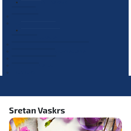
PLAN JAVNIH NABAVKI
OGLASI
GALERIJA
EDUKACIJE
PREZENTACIJE
PLAN EDUKACIJA
KONTAKT
VODIČ ZA PRISTUP INFORMACIJAMA
PRIJAVI KORUPCIJU
DIGITALNI KATALOG
KONKURSI
Sretan Vaskrs