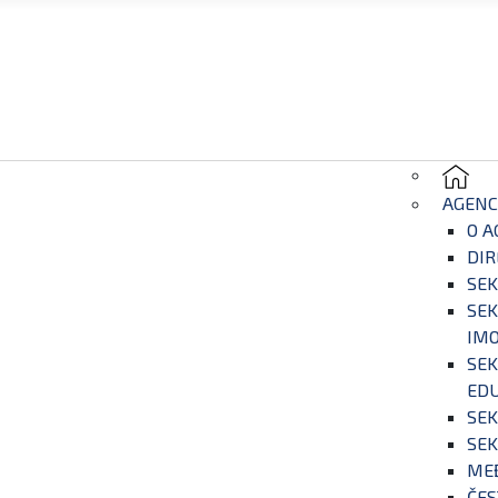
AGENC
O A
DIR
SEK
SEK
IM
SEK
EDU
SEK
SEK
ME
ČES