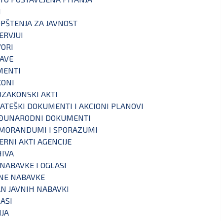
I
PŠTENJA ZA JAVNOST
ERVJUI
ORI
AVE
MENTI
KONI
ZAKONSKI AKTI
ATEŠKI DOKUMENTI I AKCIONI PLANOVI
ĐUNARODNI DOKUMENTI
MORANDUMI I SPORAZUMI
ERNI AKTI AGENCIJE
IVA
 NABAVKE I OGLASI
NE NABAVKE
N JAVNIH NABAVKI
ASI
IJA