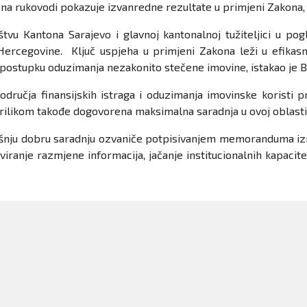
ona rukovodi pokazuje izvanredne rezultate u primjeni Zakona, t
štvu Kantona Sarajevo i glavnoj kantonalnoj tužiteljici u p
ercegovine. Ključ uspjeha u primjeni Zakona leži u efikasno
u postupku oduzimanja nezakonito stečene imovine, istakao je B
odručja finansijskih istraga i oduzimanja imovinske koristi p
prilikom takođe dogovorena maksimalna saradnja u ovoj oblasti
dašnju dobru saradnju ozvaniče potpisivanjem memoranduma izme
iranje razmjene informacija, jačanje institucionalnih kapacite