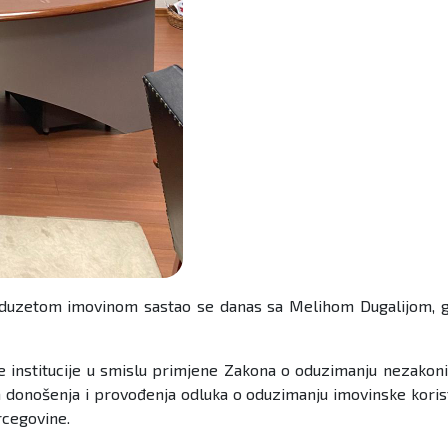
e oduzetom imovinom sastao se danas sa Melihom Dugalijom, g
je institucije u smislu primjene Zakona o oduzimanju nezakoni
om donošenja i provođenja odluka o oduzimanju imovinske kor
rcegovine.