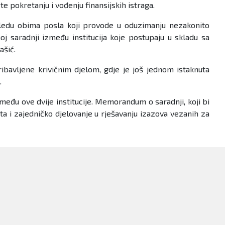
e pokretanju i vođenju finansijskih istraga.
ogledu obima posla koji provode u oduzimanju nezakonito
j saradnji između institucija koje postupaju u skladu sa
ašić.
ribavljene krivičnim djelom, gdje je još jednom istaknuta
.
đu ove dvije institucije. Memorandum o saradnji, koji bi
ta i zajedničko djelovanje u rješavanju izazova vezanih za