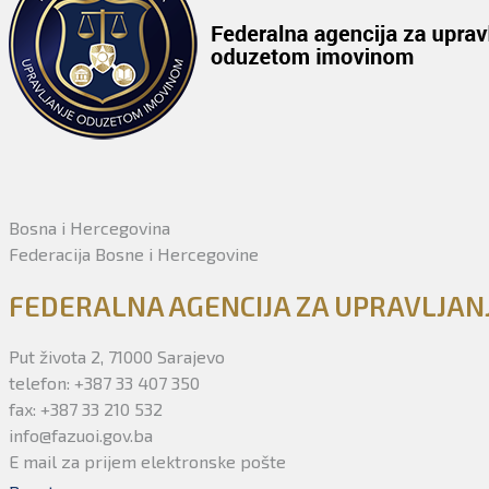
Bosna i Hercegovina
Federacija Bosne i Hercegovine
FEDERALNA AGENCIJA ZA UPRAVLJA
Put života 2, 71000 Sarajevo
telefon: +387 33 407 350
fax: +387 33 210 532
info@fazuoi.gov.ba
E mail za prijem elektronske pošte