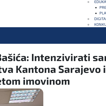
EDUKA
PRE
PLA
DIGIT
KONKU
Bašića: Intenzivirati s
tva Kantona Sarajevo i
zetom imovinom