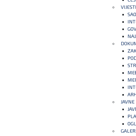
VIJEST
SAO
INT
GOV
NAJ
DOKU
ZA
POD
STR
ME
ME
INT
ARH
JAVNE
JAV
PLA
OGL
GALER