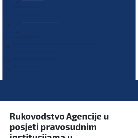
PLAN JAVNIH NABAVKI
OGLASI
GALERIJA
EDUKACIJE
PREZENTACIJE
PLAN EDUKACIJA
KONTAKT
VODIČ ZA PRISTUP INFORMACIJAMA
PRIJAVI KORUPCIJU
DIGITALNI KATALOG
KONKURSI
Rukovodstvo Agencije u
posjeti pravosudnim
institucijama u