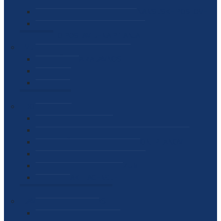
SEKTOR ZA MATERIJALNO-FINANSIJSKE POSLOVE
MEĐUNARODNA SURADNJA
ČESTO POSTAVLJENA PITANJA
VIJESTI
SAOPŠTENJA ZA JAVNOST
INTERVJUI
GOVORI
NAJAVE
DOKUMENTI
ZAKONI
PODZAKONSKI AKTI
STRATEŠKI DOKUMENTI I AKCIONI PLANOVI
MEĐUNARODNI DOKUMENTI
MEMORANDUMI I SPORAZUMI
INTERNI AKTI AGENCIJE
ARHIVA
JAVNE NABAVKE I OGLASI
JAVNE NABAVKE