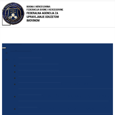
AGENCIJA
O AGENCIJI
DIREKTOR AGENCIJE
SEKRETAR AGENCIJE
SEKTOR ZA PREUZIMANJE I UPRAVLJANJE
ODUZETOM IMOVINOM
SEKTOR ZA STRATEŠKO PLANIRANJE, INFORMISANJE
I EDUKACIJU
SEKTOR ZA LJUDSKE POTENCIJALE, PRAVNE I OPĆE
POSLOVE