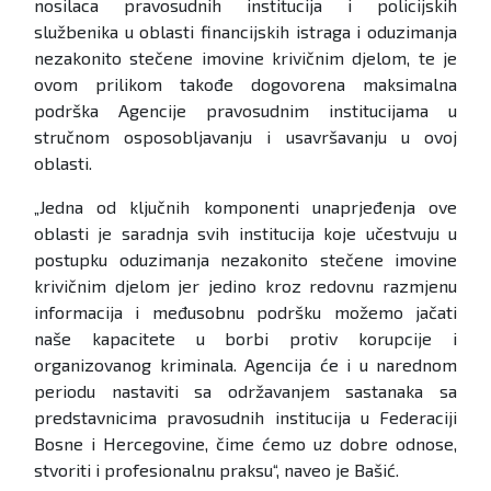
nosilaca pravosudnih institucija i policijskih
službenika u oblasti financijskih istraga i oduzimanja
nezakonito stečene imovine krivičnim djelom, te je
ovom prilikom takođe dogovorena maksimalna
podrška Agencije pravosudnim institucijama u
stručnom osposobljavanju i usavršavanju u ovoj
oblasti.
„Jedna od ključnih komponenti unaprjeđenja ove
oblasti je saradnja svih institucija koje učestvuju u
postupku oduzimanja nezakonito stečene imovine
krivičnim djelom jer jedino kroz redovnu razmjenu
informacija i međusobnu podršku možemo jačati
naše kapacitete u borbi protiv korupcije i
organizovanog kriminala. Agencija će i u narednom
periodu nastaviti sa održavanjem sastanaka sa
predstavnicima pravosudnih institucija u Federaciji
Bosne i Hercegovine, čime ćemo uz dobre odnose,
stvoriti i profesionalnu praksu“, naveo je Bašić.