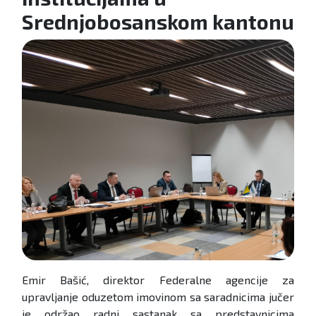
Srednjobosanskom kantonu
Emir Bašić, direktor Federalne agencije za
upravljanje oduzetom imovinom sa saradnicima jučer
je održao radni sastanak sa predstavnicima