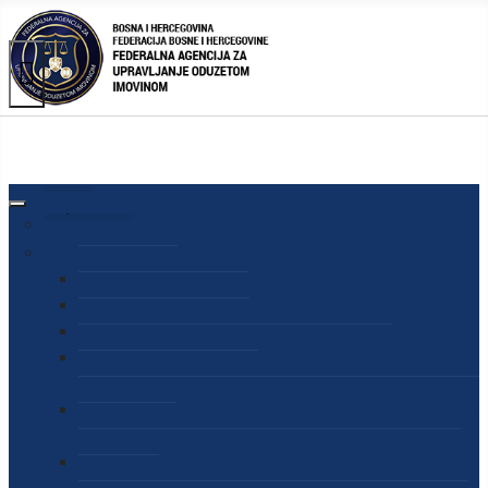
AGENCIJA
O AGENCIJI
DIREKTOR AGENCIJE
SEKRETAR AGENCIJE
SEKTOR ZA PREUZIMANJE I UPRAVLJANJE
ODUZETOM IMOVINOM
SEKTOR ZA STRATEŠKO PLANIRANJE, INFORMISANJE
I EDUKACIJU
SEKTOR ZA LJUDSKE POTENCIJALE, PRAVNE I OPĆE
POSLOVE