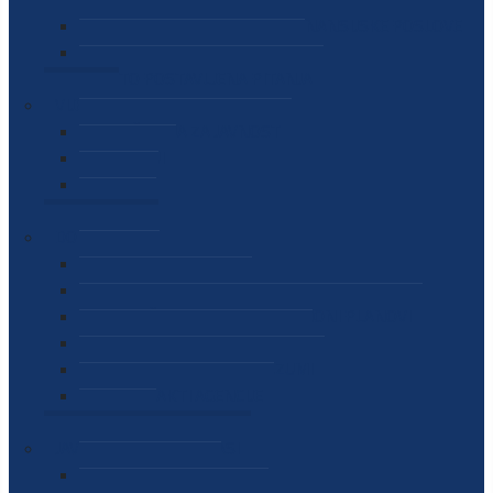
SEKTOR ZA MATERIJALNO-FINANSIJSKE POSLOVE
MEĐUNARODNA SURADNJA
ČESTO POSTAVLJENA PITANJA
VIJESTI
SAOPŠTENJA ZA JAVNOST
INTERVJUI
GOVORI
NAJAVE
DOKUMENTI
ZAKONI
PODZAKONSKI AKTI
STRATEŠKI DOKUMENTI I AKCIONI PLANOVI
MEĐUNARODNI DOKUMENTI
MEMORANDUMI I SPORAZUMI
INTERNI AKTI AGENCIJE
ARHIVA
JAVNE NABAVKE I OGLASI
JAVNE NABAVKE