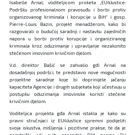
Isabelle Arnal, voditeljicom proketa „EU4Justice:
Podršku profesionalnom pravosuđu i borbi protiv
organizovanog kriminala i korupcije u BiH“ i gosp.
Pierre-Louis Bazin, projekt menadžerom, kako bi
razgovarali o budućoj saradnji i nastavku zajedničih
napora u borbi protiv korupcije i organiziranog
kriminala kroz oduzimanje i upravljanje nezakonito
stečenom imovinom krivičnim djelom.
V.d. direktor Bašić se zahvalio gđi Arnal na
dosadašnjoj podršci, te predstavio nove mogućnosti
projektne saradnje koje bi doprinijele jačanju
kapaciteta Agencije i drugih subjekata koji učestvuju u
postupku oduzimanja imovinske koristi stečene
krivičnim djelom.
Voditeljica projekta gđa Arnal istakla je kako su
pravni stručnjaci iz EU4Justice spremni podijeliti
svoja iskustva, mišljenja i pozitivne prakse, te da je
zajednički cilj svih napredak BiH prema EU