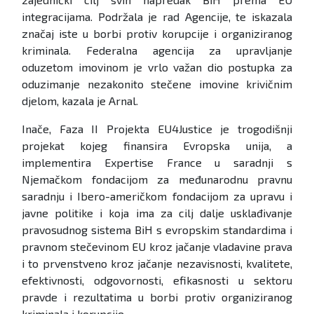
integracijama. Podržala je rad Agencije, te iskazala
značaj iste u borbi protiv korupcije i organiziranog
kriminala. Federalna agencija za upravljanje
oduzetom imovinom je vrlo važan dio postupka za
oduzimanje nezakonito stečene imovine krivičnim
djelom, kazala je Arnal.
Inače, Faza II Projekta EU4Justice je trogodišnji
projekat kojeg finansira Evropska unija, a
implementira Expertise France u saradnji s
Njemačkom fondacijom za međunarodnu pravnu
saradnju i Ibero-američkom fondacijom za upravu i
javne politike i koja ima za cilj dalje usklađivanje
pravosudnog sistema BiH s evropskim standardima i
pravnom stečevinom EU kroz jačanje vladavine prava
i to prvenstveno kroz jačanje nezavisnosti, kvalitete,
efektivnosti, odgovornosti, efikasnosti u sektoru
pravde i rezultatima u borbi protiv organiziranog
kriminala i korupcije.