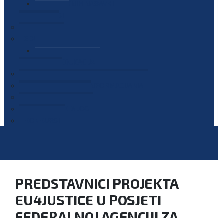
PLAN JAVNIH NABAVKI
OGLASI
GALERIJA
EDUKACIJE
PREZENTACIJE
PLAN EDUKACIJA
KONTAKT
VODIČ ZA PRISTUP INFORMACIJAMA
PRIJAVI KORUPCIJU
DIGITALNI KATALOG
KONKURSI
PREDSTAVNICI PROJEKTA
EU4JUSTICE U POSJETI
FEDERALNOJ AGENCIJI ZA