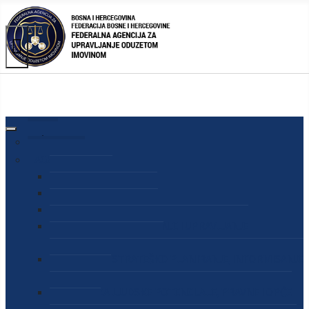
AGENCIJA
O AGENCIJI
DIREKTOR AGENCIJE
SEKRETAR AGENCIJE
SEKTOR ZA PREUZIMANJE I UPRAVLJANJE
ODUZETOM IMOVINOM
SEKTOR ZA STRATEŠKO PLANIRANJE, INFORMISANJE
I EDUKACIJU
SEKTOR ZA LJUDSKE POTENCIJALE, PRAVNE I OPĆE
POSLOVE