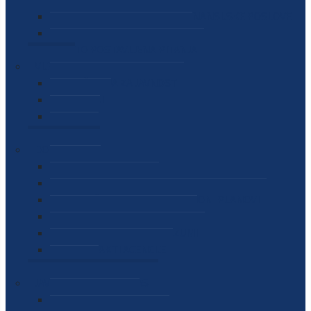
SEKTOR ZA MATERIJALNO-FINANSIJSKE POSLOVE
MEĐUNARODNA SURADNJA
ČESTO POSTAVLJENA PITANJA
VIJESTI
SAOPŠTENJA ZA JAVNOST
INTERVJUI
GOVORI
NAJAVE
DOKUMENTI
ZAKONI
PODZAKONSKI AKTI
STRATEŠKI DOKUMENTI I AKCIONI PLANOVI
MEĐUNARODNI DOKUMENTI
MEMORANDUMI I SPORAZUMI
INTERNI AKTI AGENCIJE
ARHIVA
JAVNE NABAVKE I OGLASI
JAVNE NABAVKE