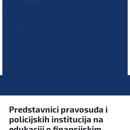
PLAN JAVNIH NABAVKI
OGLASI
GALERIJA
EDUKACIJE
PREZENTACIJE
PLAN EDUKACIJA
KONTAKT
VODIČ ZA PRISTUP INFORMACIJAMA
PRIJAVI KORUPCIJU
DIGITALNI KATALOG
KONKURSI
Predstavnici pravosuđa i
policijskih institucija na
edukaciji o finansijskim