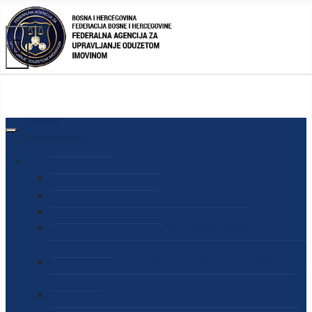
AGENCIJA
O AGENCIJI
DIREKTOR AGENCIJE
SEKRETAR AGENCIJE
SEKTOR ZA PREUZIMANJE I UPRAVLJANJE
ODUZETOM IMOVINOM
SEKTOR ZA STRATEŠKO PLANIRANJE, INFORMISANJE
I EDUKACIJU
SEKTOR ZA LJUDSKE POTENCIJALE, PRAVNE I OPĆE
POSLOVE