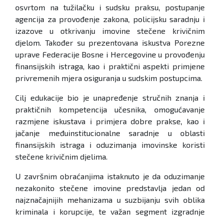
osvrtom na tužilačku i sudsku praksu, postupanje
agencija za provođenje zakona, policijsku saradnju i
izazove u otkrivanju imovine stečene krivičnim
djelom. Također su prezentovana iskustva Porezne
uprave Federacije Bosne i Hercegovine u provođenju
finansijskih istraga, kao i praktični aspekti primjene
privremenih mjera osiguranja u sudskim postupcima.
Cilj edukacije bio je unapređenje stručnih znanja i
praktičnih kompetencija učesnika, omogućavanje
razmjene iskustava i primjera dobre prakse, kao i
jačanje međuinstitucionalne saradnje u oblasti
finansijskih istraga i oduzimanja imovinske koristi
stečene krivičnim djelima.
U završnim obraćanjima istaknuto je da oduzimanje
nezakonito stečene imovine predstavlja jedan od
najznačajnijih mehanizama u suzbijanju svih oblika
kriminala i korupcije, te važan segment izgradnje