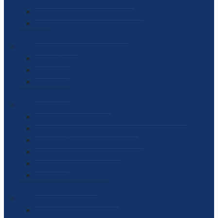
SEKTOR ZA MATERIJALNO-FINANSIJSKE POSLOVE
MEĐUNARODNA SURADNJA
ČESTO POSTAVLJENA PITANJA
VIJESTI
SAOPŠTENJA ZA JAVNOST
INTERVJUI
GOVORI
NAJAVE
DOKUMENTI
ZAKONI
PODZAKONSKI AKTI
STRATEŠKI DOKUMENTI I AKCIONI PLANOVI
MEĐUNARODNI DOKUMENTI
MEMORANDUMI I SPORAZUMI
INTERNI AKTI AGENCIJE
ARHIVA
JAVNE NABAVKE I OGLASI
JAVNE NABAVKE