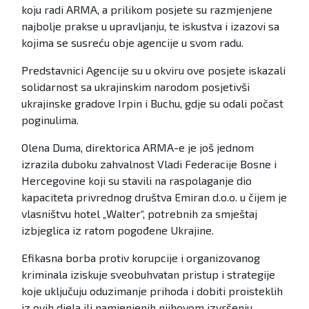
koju radi ARMA, a prilikom posjete su razmjenjene
najbolje prakse u upravljanju, te iskustva i izazovi sa
kojima se susreću obje agencije u svom radu.
Predstavnici Agencije su u okviru ove posjete iskazali
solidarnost sa ukrajinskim narodom posjetivši
ukrajinske gradove Irpin i Buchu, gdje su odali počast
poginulima.
Olena Duma, direktorica ARMA-e je još jednom
izrazila duboku zahvalnost Vladi Federacije Bosne i
Hercegovine koji su stavili na raspolaganje dio
kapaciteta privrednog društva Emiran d.o.o. u čijem je
vlasništvu hotel „Walter“, potrebnih za smještaj
izbjeglica iz ratom pogođene Ukrajine.
Efikasna borba protiv korupcije i organizovanog
kriminala iziskuje sveobuhvatan pristup i strategije
koje uključuju oduzimanje prihoda i dobiti proisteklih
iz ovih djela ili namjenjenih njihovom izvršenju.