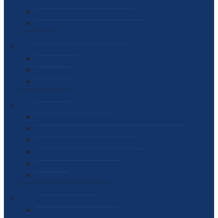
SEKTOR ZA MATERIJALNO-FINANSIJSKE POSLOVE
MEĐUNARODNA SURADNJA
ČESTO POSTAVLJENA PITANJA
VIJESTI
SAOPŠTENJA ZA JAVNOST
INTERVJUI
GOVORI
NAJAVE
DOKUMENTI
ZAKONI
PODZAKONSKI AKTI
STRATEŠKI DOKUMENTI I AKCIONI PLANOVI
MEĐUNARODNI DOKUMENTI
MEMORANDUMI I SPORAZUMI
INTERNI AKTI AGENCIJE
ARHIVA
JAVNE NABAVKE I OGLASI
JAVNE NABAVKE