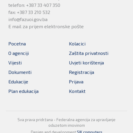
telefon: +387 33 407 350
fax: +387 33 210 532
info@fazuoi.gov.ba
E mail za prijem elektronske pošte
Pocetna
Kolacici
O agenciji
Zaštita privatnosti
Vijesti
Uvjeti korištenja
Dokumenti
Registracija
Edukacije
Prijava
Plan edukacija
Kontakt
Sva prava pridržana - Federalna agencija za upravljanje
oduzetom imovinom
Design and development
SIK computers