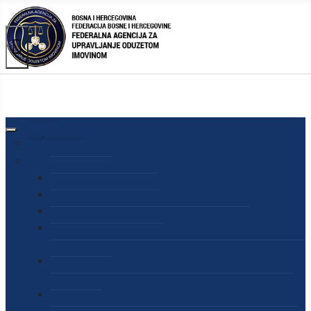
AGENCIJA
O AGENCIJI
DIREKTOR AGENCIJE
SEKRETAR AGENCIJE
SEKTOR ZA PREUZIMANJE I UPRAVLJANJE
ODUZETOM IMOVINOM
SEKTOR ZA STRATEŠKO PLANIRANJE, INFORMISANJE
I EDUKACIJU
SEKTOR ZA LJUDSKE POTENCIJALE, PRAVNE I OPĆE
POSLOVE