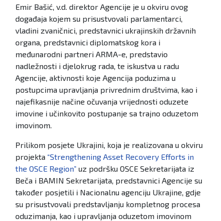
Emir Bašić, v.d. direktor Agencije je u okviru ovog
događaja kojem su prisustvovali parlamentarci,
vladini zvaničnici, predstavnici ukrajinskih državnih
organa, predstavnici diplomatskog kora i
međunarodni partneri ARMA-e, predstavio
nadležnosti i djelokrug rada, te iskustva u radu
Agencije, aktivnosti koje Agencija poduzima u
postupcima upravljanja privrednim društvima, kao i
najefikasnije načine očuvanja vrijednosti oduzete
imovine i učinkovito postupanje sa trajno oduzetom
imovinom.
Prilikom posjete Ukrajini, koja je realizovana u okviru
projekta
“Strengthening Asset Recovery Efforts in
the OSCE Region”
uz podršku OSCE Sekretarijata iz
Beča i BAMIN Sekretarijata, predstavnici Agencije su
također posjetili i Nacionalnu agenciju Ukrajine, gdje
su prisustvovali predstavljanju kompletnog procesa
oduzimanja, kao i upravljanja oduzetom imovinom