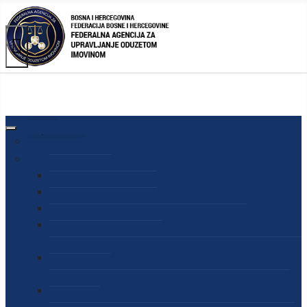
AGENCIJA
O AGENCIJI
DIREKTOR AGENCIJE
SEKRETAR AGENCIJE
SEKTOR ZA PREUZIMANJE I UPRAVLJANJE
ODUZETOM IMOVINOM
SEKTOR ZA STRATEŠKO PLANIRANJE, INFORMISANJE
I EDUKACIJU
SEKTOR ZA LJUDSKE POTENCIJALE, PRAVNE I OPĆE
POSLOVE