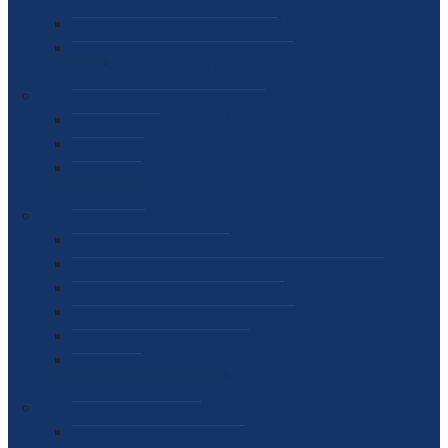
SEKTOR ZA MATERIJALNO-FINANSIJSKE POSLOVE
MEĐUNARODNA SURADNJA
ČESTO POSTAVLJENA PITANJA
VIJESTI
SAOPŠTENJA ZA JAVNOST
INTERVJUI
GOVORI
NAJAVE
DOKUMENTI
ZAKONI
PODZAKONSKI AKTI
STRATEŠKI DOKUMENTI I AKCIONI PLANOVI
MEĐUNARODNI DOKUMENTI
MEMORANDUMI I SPORAZUMI
INTERNI AKTI AGENCIJE
ARHIVA
JAVNE NABAVKE I OGLASI
JAVNE NABAVKE