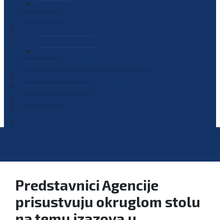
PLAN JAVNIH NABAVKI
OGLASI
GALERIJA
EDUKACIJE
PREZENTACIJE
PLAN EDUKACIJA
KONTAKT
VODIČ ZA PRISTUP INFORMACIJAMA
PRIJAVI KORUPCIJU
DIGITALNI KATALOG
KONKURSI
Predstavnici Agencije
prisustvuju okruglom stolu
na temu izazova u