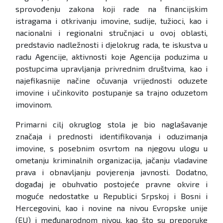
sprovođenju zakona koji rade na financijskim
istragama i otkrivanju imovine, sudije, tužioci, kao i
nacionalni i regionalni stručnjaci u ovoj oblasti,
predstavio nadležnosti i djelokrug rada, te iskustva u
radu Agencije, aktivnosti koje Agencija poduzima u
postupcima upravljanja privrednim društvima, kao i
najefikasnije načine očuvanja vrijednosti oduzete
imovine i učinkovito postupanje sa trajno oduzetom
imovinom.
Primarni cilj okruglog stola je bio naglašavanje
značaja i prednosti identifikovanja i oduzimanja
imovine, s posebnim osvrtom na njegovu ulogu u
ometanju kriminalnih organizacija, jačanju vladavine
prava i obnavljanju povjerenja javnosti. Dodatno,
događaj je obuhvatio postojeće pravne okvire i
moguće nedostatke u Republici Srpskoj i Bosni i
Hercegovini, kao i novine na nivou Evropske unije
(EU) i međunarodnom nivou, kao što su preporuke