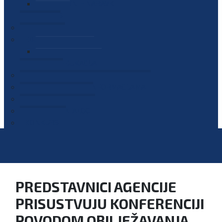
PLAN JAVNIH NABAVKI
OGLASI
GALERIJA
EDUKACIJE
PREZENTACIJE
PLAN EDUKACIJA
KONTAKT
VODIČ ZA PRISTUP INFORMACIJAMA
PRIJAVI KORUPCIJU
DIGITALNI KATALOG
KONKURSI
PREDSTAVNICI AGENCIJE
PRISUSTVUJU KONFERENCIJI
POVODOM OBILJEŽAVANJA