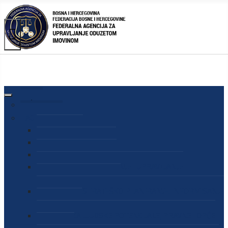
AGENCIJA
O AGENCIJI
DIREKTOR AGENCIJE
SEKRETAR AGENCIJE
SEKTOR ZA PREUZIMANJE I UPRAVLJANJE
ODUZETOM IMOVINOM
SEKTOR ZA STRATEŠKO PLANIRANJE, INFORMISANJE
I EDUKACIJU
SEKTOR ZA LJUDSKE POTENCIJALE, PRAVNE I OPĆE
POSLOVE