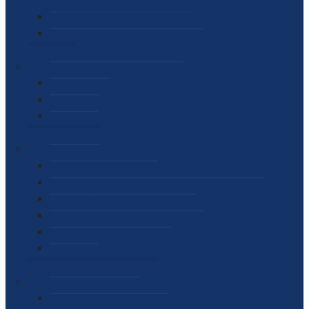
SEKTOR ZA MATERIJALNO-FINANSIJSKE POSLOVE
MEĐUNARODNA SURADNJA
ČESTO POSTAVLJENA PITANJA
VIJESTI
SAOPŠTENJA ZA JAVNOST
INTERVJUI
GOVORI
NAJAVE
DOKUMENTI
ZAKONI
PODZAKONSKI AKTI
STRATEŠKI DOKUMENTI I AKCIONI PLANOVI
MEĐUNARODNI DOKUMENTI
MEMORANDUMI I SPORAZUMI
INTERNI AKTI AGENCIJE
ARHIVA
JAVNE NABAVKE I OGLASI
JAVNE NABAVKE