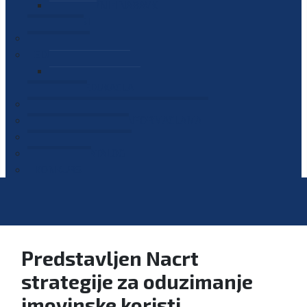
PLAN JAVNIH NABAVKI
OGLASI
GALERIJA
EDUKACIJE
PREZENTACIJE
PLAN EDUKACIJA
KONTAKT
VODIČ ZA PRISTUP INFORMACIJAMA
PRIJAVI KORUPCIJU
DIGITALNI KATALOG
KONKURSI
Predstavljen Nacrt
strategije za oduzimanje
imovinske koristi