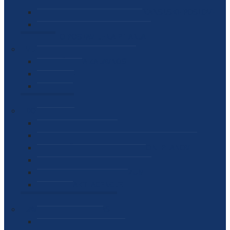
SEKTOR ZA MATERIJALNO-FINANSIJSKE POSLOVE
MEĐUNARODNA SURADNJA
ČESTO POSTAVLJENA PITANJA
VIJESTI
SAOPŠTENJA ZA JAVNOST
INTERVJUI
GOVORI
NAJAVE
DOKUMENTI
ZAKONI
PODZAKONSKI AKTI
STRATEŠKI DOKUMENTI I AKCIONI PLANOVI
MEĐUNARODNI DOKUMENTI
MEMORANDUMI I SPORAZUMI
INTERNI AKTI AGENCIJE
ARHIVA
JAVNE NABAVKE I OGLASI
JAVNE NABAVKE