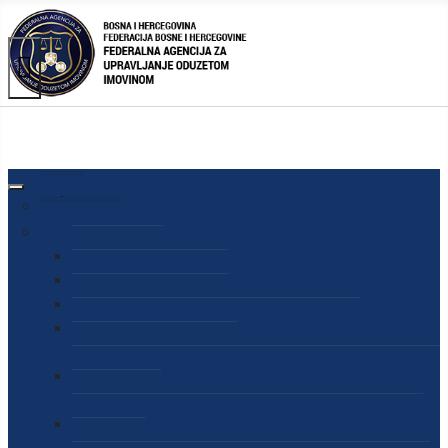
AGENCIJA
O AGENCIJI
DIREKTOR AGENCIJE
SEKRETAR AGENCIJE
SEKTOR ZA PREUZIMANJE I UPRAVLJANJE
ODUZETOM IMOVINOM
SEKTOR ZA STRATEŠKO PLANIRANJE, INFORMISANJE
I EDUKACIJU
SEKTOR ZA LJUDSKE POTENCIJALE, PRAVNE I OPĆE
POSLOVE