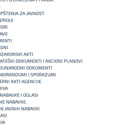
I
PŠTENJA ZA JAVNOST
ERVJUI
ORI
AVE
MENTI
KONI
ZAKONSKI AKTI
ATEŠKI DOKUMENTI I AKCIONI PLANOVI
ĐUNARODNI DOKUMENTI
MORANDUMI I SPORAZUMI
ERNI AKTI AGENCIJE
IVA
 NABAVKE I OGLASI
NE NABAVKE
N JAVNIH NABAVKI
ASI
IJA