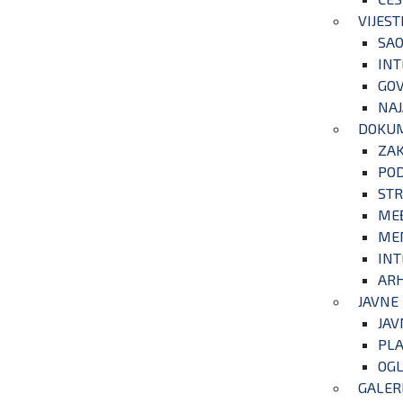
VIJEST
SAO
INT
GOV
NAJ
DOKU
ZA
POD
STR
ME
ME
INT
ARH
JAVNE
JAV
PLA
OGL
GALER