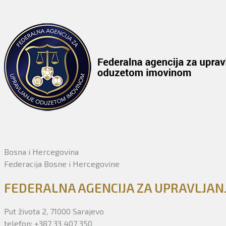
Bosna i Hercegovina
Federacija Bosne i Hercegovine
FEDERALNA AGENCIJA ZA UPRAVLJA
Put života 2, 71000 Sarajevo
telefon: +387 33 407 350