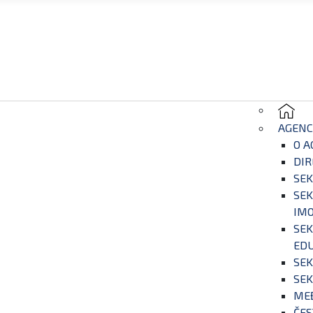
AGENC
O A
DIR
SEK
SEK
IM
SEK
EDU
SEK
SEK
ME
ČES