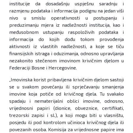
institucije da dosadašnju uspješnu saradnju i
razmjenu podataka i informacija podignu na jedan viši
nivo u smislu operativnosti u postupanju i
preduzimanju mjera iz nadležnosti institucija, kao i
međusobnom ustupanju raspoloživih podataka i
informacija do kojih dođu tokom provođenja
aktivnosti iz vlastitih nadležnosti, a koje se tiču
finansijskih istraga i oduzimanja, odnosno upravljanja
nezakonito stečenom imovinom krivičnim djelom u
Federaciji Bosne i Hercegovine.
„Imovinska korist pribavljena krivičnim djelom sastoji
se u svakom povećanju ili sprječavanju smanjenja
imovine koja potiče od krivičnog djela. Tu svakako
spadaju i nematerijalni oblici imovine, odnosno,
vrijednosni papiri (dionice, obveznice, certifikati,
trezorski zapisi i sl.), a koji mogu biti u vlasništu,
posjedu ili pod kontrolom učinioca krivičnog djela ili
povezanih osoba. Komisija za vrijednosne papire ima