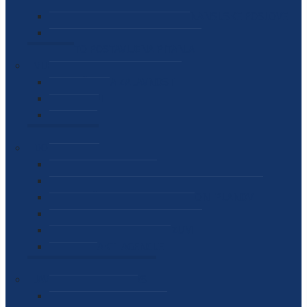
SEKTOR ZA MATERIJALNO-FINANSIJSKE POSLOVE
MEĐUNARODNA SURADNJA
ČESTO POSTAVLJENA PITANJA
VIJESTI
SAOPŠTENJA ZA JAVNOST
INTERVJUI
GOVORI
NAJAVE
DOKUMENTI
ZAKONI
PODZAKONSKI AKTI
STRATEŠKI DOKUMENTI I AKCIONI PLANOVI
MEĐUNARODNI DOKUMENTI
MEMORANDUMI I SPORAZUMI
INTERNI AKTI AGENCIJE
ARHIVA
JAVNE NABAVKE I OGLASI
JAVNE NABAVKE