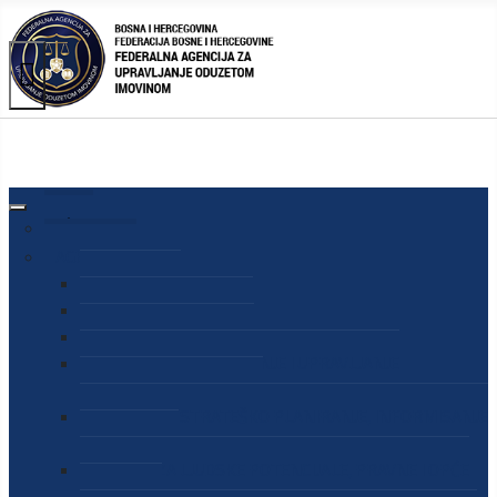
AGENCIJA
O AGENCIJI
DIREKTOR AGENCIJE
SEKRETAR AGENCIJE
SEKTOR ZA PREUZIMANJE I UPRAVLJANJE
ODUZETOM IMOVINOM
SEKTOR ZA STRATEŠKO PLANIRANJE, INFORMISANJE
I EDUKACIJU
SEKTOR ZA LJUDSKE POTENCIJALE, PRAVNE I OPĆE
POSLOVE