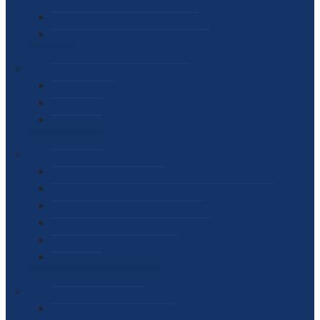
SEKTOR ZA MATERIJALNO-FINANSIJSKE POSLOVE
MEĐUNARODNA SURADNJA
ČESTO POSTAVLJENA PITANJA
VIJESTI
SAOPŠTENJA ZA JAVNOST
INTERVJUI
GOVORI
NAJAVE
DOKUMENTI
ZAKONI
PODZAKONSKI AKTI
STRATEŠKI DOKUMENTI I AKCIONI PLANOVI
MEĐUNARODNI DOKUMENTI
MEMORANDUMI I SPORAZUMI
INTERNI AKTI AGENCIJE
ARHIVA
JAVNE NABAVKE I OGLASI
JAVNE NABAVKE