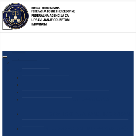
AGENCIJA
O AGENCIJI
DIREKTOR AGENCIJE
SEKRETAR AGENCIJE
SEKTOR ZA PREUZIMANJE I UPRAVLJANJE
ODUZETOM IMOVINOM
SEKTOR ZA STRATEŠKO PLANIRANJE, INFORMISANJE
I EDUKACIJU
SEKTOR ZA LJUDSKE POTENCIJALE, PRAVNE I OPĆE
POSLOVE