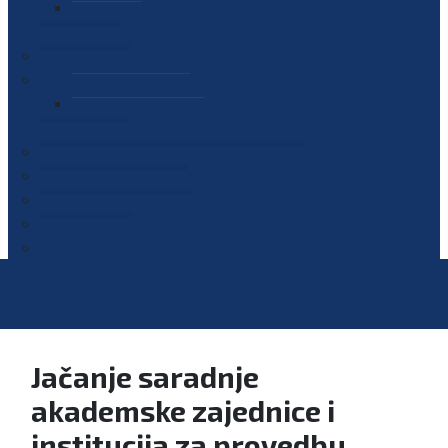
PLAN JAVNIH NABAVKI
OGLASI
GALERIJA
EDUKACIJE
PREZENTACIJE
PLAN EDUKACIJA
KONTAKT
VODIČ ZA PRISTUP INFORMACIJAMA
PRIJAVI KORUPCIJU
DIGITALNI KATALOG
KONKURSI
Jačanje saradnje
akademske zajednice i
institucija za provedbu