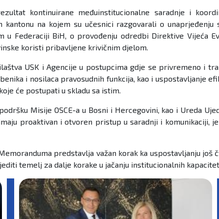
zultat kontinuirane međuinstitucionalne saradnje i koordi
m kantonu na kojem su učesnici razgovarali o unaprjeđenju
 u Federaciji BiH, o provođenju odredbi Direktive Vijeća Ev
vinske koristi pribavljene krivičnim djelom.
aštva USK i Agencije u postupcima gdje se privremeno i traj
lužbenika i nosilaca pravosudnih funkcija, kao i uspostavljanj
koje će postupati u skladu sa istim.
dršku Misije OSCE-a u Bosni i Hercegovini, kao i Ureda Ujedi
 imaju proaktivan i otvoren pristup u saradnji i komunikaciji, 
 Memoranduma predstavlja važan korak ka uspostavljanju još čvr
jediti temelj za dalje korake u jačanju institucionalnih kapaci