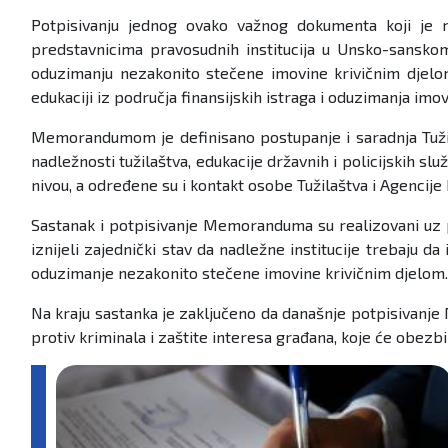
Potpisivanju jednog ovako važnog dokumenta koji je re
predstavnicima pravosudnih institucija u Unsko-sansko
oduzimanju nezakonito stečene imovine krivičnim djelom
edukaciji iz područja finansijskih istraga i oduzimanja imo
Memorandumom je definisano postupanje i saradnja Tužil
nadležnosti tužilaštva, edukacije državnih i policijskih s
nivou, a određene su i kontakt osobe Tužilaštva i Agencije 
Sastanak i potpisivanje Memoranduma su realizovani uz po
iznijeli zajednički stav da nadležne institucije trebaju da
oduzimanje nezakonito stečene imovine krivičnim djelom.
Na kraju sastanka je zaključeno da današnje potpisivanje
protiv kriminala i zaštite interesa građana, koje će obezbi