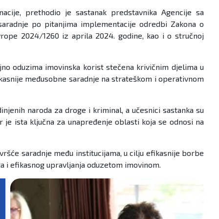
nacije, prethodio je sastanak predstavnika Agencije sa
 saradnje po pitanjima implementacije odredbi Zakona o
rope 2024/1260 iz aprila 2024. godine, kao i o stručnoj
no oduzima imovinska korist stečena krivičnim djelima u
e efikasnije međusobne saradnje na strateškom i operativnom
njenih naroda za droge i kriminal, a učesnici sastanka su
jer je ista ključna za unapređenje oblasti koja se odnosi na
šće saradnje među institucijama, u cilju efikasnije borbe
teta i efikasnog upravljanja oduzetom imovinom.