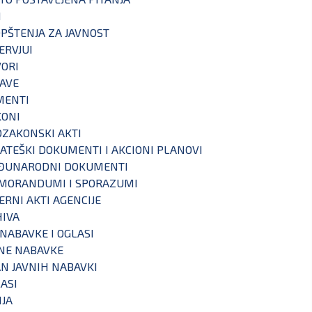
I
PŠTENJA ZA JAVNOST
ERVJUI
ORI
AVE
MENTI
KONI
ZAKONSKI AKTI
ATEŠKI DOKUMENTI I AKCIONI PLANOVI
ĐUNARODNI DOKUMENTI
MORANDUMI I SPORAZUMI
ERNI AKTI AGENCIJE
IVA
 NABAVKE I OGLASI
NE NABAVKE
N JAVNIH NABAVKI
ASI
IJA