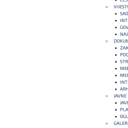
VIJEST
SAO
INT
GOV
NAJ
DOKU
ZA
POD
STR
ME
ME
INT
ARH
JAVNE
JAV
PLA
OGL
GALER