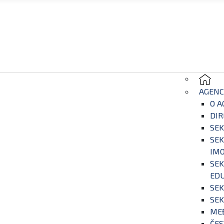
AGENC
O A
DIR
SEK
SEK
IM
SEK
EDU
SEK
SEK
ME
ČES