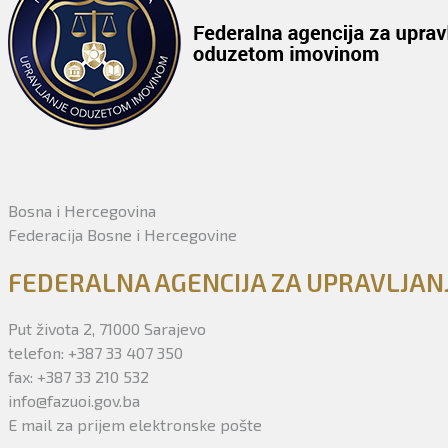
Bosna i Hercegovina
Federacija Bosne i Hercegovine
FEDERALNA AGENCIJA ZA UPRAVLJA
Put života 2, 71000 Sarajevo
telefon: +387 33 407 350
fax: +387 33 210 532
info@fazuoi.gov.ba
E mail za prijem elektronske pošte