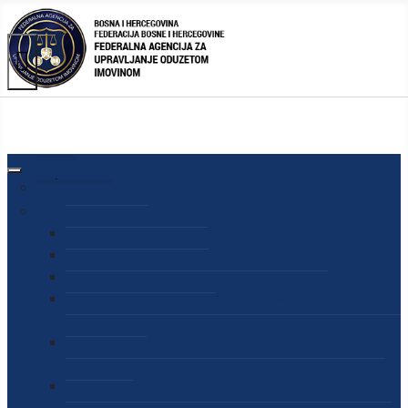
AGENCIJA
O AGENCIJI
DIREKTOR AGENCIJE
SEKRETAR AGENCIJE
SEKTOR ZA PREUZIMANJE I UPRAVLJANJE
ODUZETOM IMOVINOM
SEKTOR ZA STRATEŠKO PLANIRANJE, INFORMISANJE
I EDUKACIJU
SEKTOR ZA LJUDSKE POTENCIJALE, PRAVNE I OPĆE
POSLOVE