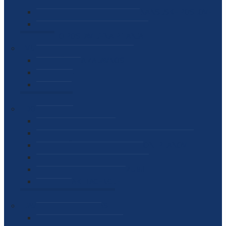
SEKTOR ZA MATERIJALNO-FINANSIJSKE POSLOVE
MEĐUNARODNA SURADNJA
ČESTO POSTAVLJENA PITANJA
VIJESTI
SAOPŠTENJA ZA JAVNOST
INTERVJUI
GOVORI
NAJAVE
DOKUMENTI
ZAKONI
PODZAKONSKI AKTI
STRATEŠKI DOKUMENTI I AKCIONI PLANOVI
MEĐUNARODNI DOKUMENTI
MEMORANDUMI I SPORAZUMI
INTERNI AKTI AGENCIJE
ARHIVA
JAVNE NABAVKE I OGLASI
JAVNE NABAVKE