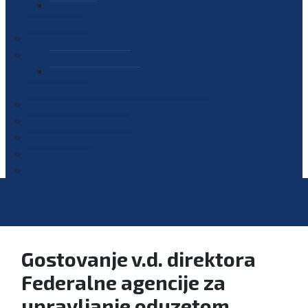
PLAN JAVNIH NABAVKI
OGLASI
GALERIJA
EDUKACIJE
PREZENTACIJE
PLAN EDUKACIJA
KONTAKT
VODIČ ZA PRISTUP INFORMACIJAMA
PRIJAVI KORUPCIJU
DIGITALNI KATALOG
KONKURSI
Gostovanje v.d. direktora
Federalne agencije za
upravljanje oduzetom