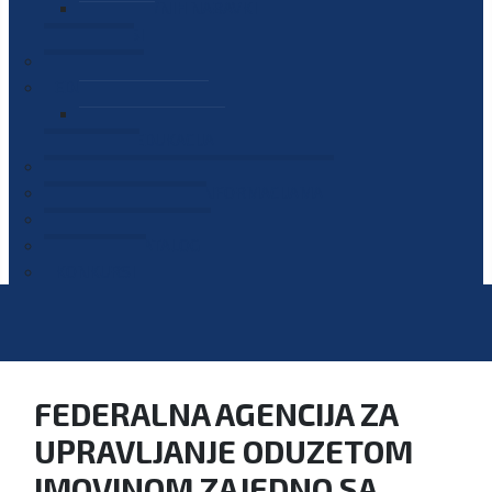
PLAN JAVNIH NABAVKI
OGLASI
GALERIJA
EDUKACIJE
PREZENTACIJE
PLAN EDUKACIJA
KONTAKT
VODIČ ZA PRISTUP INFORMACIJAMA
PRIJAVI KORUPCIJU
DIGITALNI KATALOG
KONKURSI
FEDERALNA AGENCIJA ZA
UPRAVLJANJE ODUZETOM
IMOVINOM ZAJEDNO SA