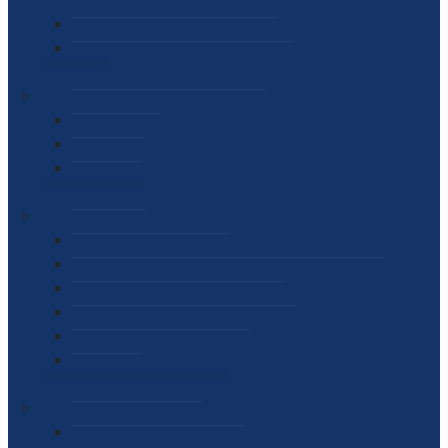
SEKTOR ZA MATERIJALNO-FINANSIJSKE POSLOVE
MEĐUNARODNA SURADNJA
ČESTO POSTAVLJENA PITANJA
VIJESTI
SAOPŠTENJA ZA JAVNOST
INTERVJUI
GOVORI
NAJAVE
DOKUMENTI
ZAKONI
PODZAKONSKI AKTI
STRATEŠKI DOKUMENTI I AKCIONI PLANOVI
MEĐUNARODNI DOKUMENTI
MEMORANDUMI I SPORAZUMI
INTERNI AKTI AGENCIJE
ARHIVA
JAVNE NABAVKE I OGLASI
JAVNE NABAVKE