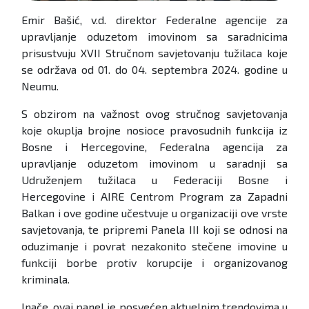
Emir Bašić, v.d. direktor Federalne agencije za
upravljanje oduzetom imovinom sa saradnicima
prisustvuju XVII Stručnom savjetovanju tužilaca koje
se održava od 01. do 04. septembra 2024. godine u
Neumu.
S obzirom na važnost ovog stručnog savjetovanja
koje okuplja brojne nosioce pravosudnih funkcija iz
Bosne i Hercegovine, Federalna agencija za
upravljanje oduzetom imovinom u saradnji sa
Udruženjem tužilaca u Federaciji Bosne i
Hercegovine i AIRE Centrom Program za Zapadni
Balkan i ove godine učestvuje u organizaciji ove vrste
savjetovanja, te pripremi Panela III koji se odnosi na
oduzimanje i povrat nezakonito stečene imovine u
funkciji borbe protiv korupcije i organizovanog
kriminala.
Inače, ovaj panel je posvećen aktuelnim trendovima u