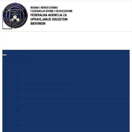
AGENCIJA
O AGENCIJI
DIREKTOR AGENCIJE
SEKRETAR AGENCIJE
SEKTOR ZA PREUZIMANJE I UPRAVLJANJE
ODUZETOM IMOVINOM
SEKTOR ZA STRATEŠKO PLANIRANJE, INFORMISANJE
I EDUKACIJU
SEKTOR ZA LJUDSKE POTENCIJALE, PRAVNE I OPĆE
POSLOVE