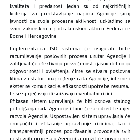
kvaliteta i predanost jedan su od najkritičnijih
kriterija za predstavljanje napora Agencije široj
javnosti da svoje procesne aktivnosti uskladimo sa
svim zakonskim i podzakonskim aktima Federacije
Bosne i Hercegovine.
Implementacija ISO sistema će osigurati bolje
razumijevanje poslovnih procesa unutar Agencije i
zahtjevat će efektivniju posvećenost i jasnu definiciju
odgovornosti i ovlaštenja, čime se stvara poslovna
klima za stalno unapređenje rada Agencije, interne i
eksterne komunikacije, efikasnosti upotrebe resursa,
te se sprječavaju ili snižavaju eventualni rizici.
Efikasan sistem upravljanja će biti osnova stalnog
poboljšanja rada Agencije i time će se odrediti smjer
razvoja Agencije. Uspostavljen sistem upravljanja će
omogućiti i efikasnije upravljanje rizicima, kao i
transparentniji proces podržavanja provođenja svih
poslovnih procesa u Agenciji, a pružit će povjerenje,