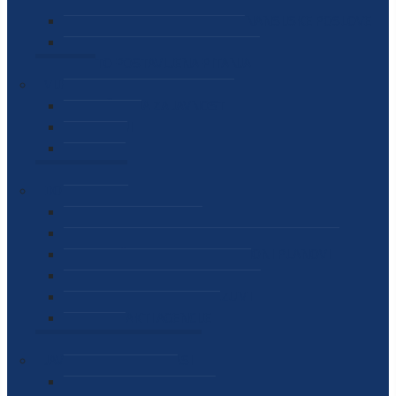
SEKTOR ZA MATERIJALNO-FINANSIJSKE POSLOVE
MEĐUNARODNA SURADNJA
ČESTO POSTAVLJENA PITANJA
VIJESTI
SAOPŠTENJA ZA JAVNOST
INTERVJUI
GOVORI
NAJAVE
DOKUMENTI
ZAKONI
PODZAKONSKI AKTI
STRATEŠKI DOKUMENTI I AKCIONI PLANOVI
MEĐUNARODNI DOKUMENTI
MEMORANDUMI I SPORAZUMI
INTERNI AKTI AGENCIJE
ARHIVA
JAVNE NABAVKE I OGLASI
JAVNE NABAVKE