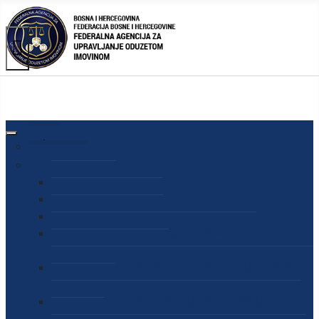
AGENCIJA
O AGENCIJI
DIREKTOR AGENCIJE
SEKRETAR AGENCIJE
SEKTOR ZA PREUZIMANJE I UPRAVLJANJE
ODUZETOM IMOVINOM
SEKTOR ZA STRATEŠKO PLANIRANJE, INFORMISANJE
I EDUKACIJU
SEKTOR ZA LJUDSKE POTENCIJALE, PRAVNE I OPĆE
POSLOVE