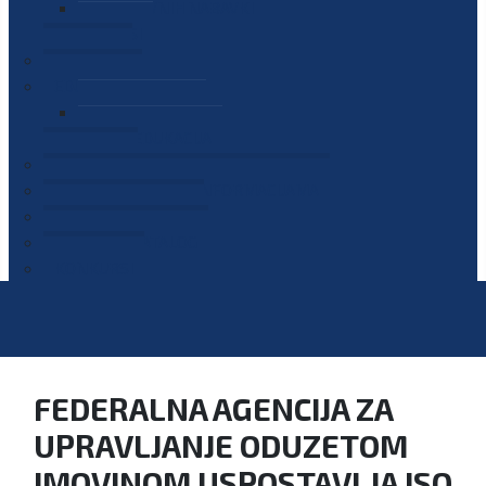
PLAN JAVNIH NABAVKI
OGLASI
GALERIJA
EDUKACIJE
PREZENTACIJE
PLAN EDUKACIJA
KONTAKT
VODIČ ZA PRISTUP INFORMACIJAMA
PRIJAVI KORUPCIJU
DIGITALNI KATALOG
KONKURSI
FEDERALNA AGENCIJA ZA
UPRAVLJANJE ODUZETOM
IMOVINOM USPOSTAVLJA ISO