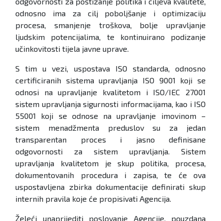
odgovornosti za postizanje politika i ciljeva kvalitete,
odnosno ima za cilj poboljšanje i optimizaciju
procesa, smanjenje troškova, bolje upravljanje
ljudskim potencijalima, te kontinuirano podizanje
učinkovitosti tijela javne uprave.
S tim u vezi, uspostava ISO standarda, odnosno
certificiranih sistema upravljanja ISO 9001 koji se
odnosi na upravljanje kvalitetom i ISO/IEC 27001
sistem upravljanja sigurnosti informacijama, kao i ISO
55001 koji se odnose na upravljanje imovinom –
sistem menadžmenta preduslov su za jedan
transparentan proces i jasno definisane
odgovornosti za sistem upravljanja. Sistem
upravljanja kvalitetom je skup politika, procesa,
dokumentovanih procedura i zapisa, te će ova
uspostavljena zbirka dokumentacije definirati skup
internih pravila koje će propisivati Agencija.
Želeći unaprijediti poslovanje Agencije, pouzdana