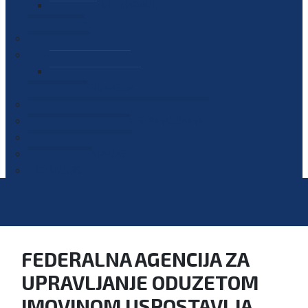
PLAN JAVNIH NABAVKI
OGLASI
GALERIJA
EDUKACIJE
PREZENTACIJE
PLAN EDUKACIJA
KONTAKT
VODIČ ZA PRISTUP INFORMACIJAMA
PRIJAVI KORUPCIJU
DIGITALNI KATALOG
KONKURSI
FEDERALNA AGENCIJA ZA
UPRAVLJANJE ODUZETOM
IMOVINOM USPOSTAVLJA