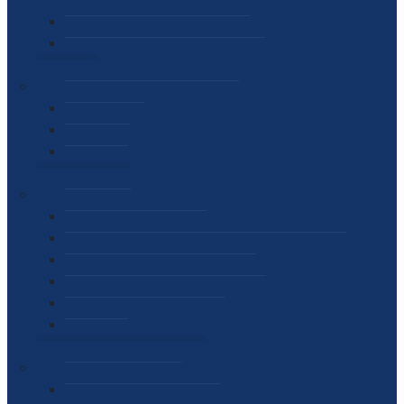
SEKTOR ZA MATERIJALNO-FINANSIJSKE POSLOVE
MEĐUNARODNA SURADNJA
ČESTO POSTAVLJENA PITANJA
VIJESTI
SAOPŠTENJA ZA JAVNOST
INTERVJUI
GOVORI
NAJAVE
DOKUMENTI
ZAKONI
PODZAKONSKI AKTI
STRATEŠKI DOKUMENTI I AKCIONI PLANOVI
MEĐUNARODNI DOKUMENTI
MEMORANDUMI I SPORAZUMI
INTERNI AKTI AGENCIJE
ARHIVA
JAVNE NABAVKE I OGLASI
JAVNE NABAVKE