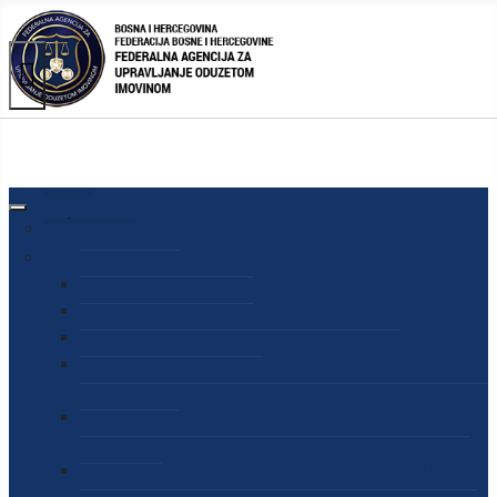
AGENCIJA
O AGENCIJI
DIREKTOR AGENCIJE
SEKRETAR AGENCIJE
SEKTOR ZA PREUZIMANJE I UPRAVLJANJE
ODUZETOM IMOVINOM
SEKTOR ZA STRATEŠKO PLANIRANJE, INFORMISANJE
I EDUKACIJU
SEKTOR ZA LJUDSKE POTENCIJALE, PRAVNE I OPĆE
POSLOVE