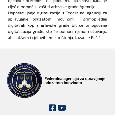
njihovu spremnost da poduzmu aktivnosti kada je
riječ o pomoći u zaštiti arhivske građe Agencije.
Uspostavljanje digitalizacije u Federalnoj agenciji za
upravljanje oduzetom imovinom i primopredaji
digitalnih kopija arhivske građe bit će omogućena
digitalizacija građe, što će pomoći njenom očuvanju,
ali i lakšem i cjelovitijem korištenju, kazao je Bašić.