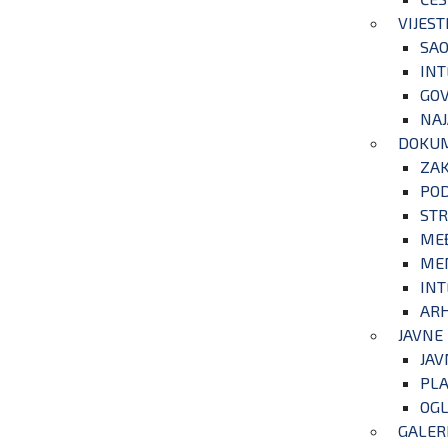
VIJEST
SAO
INT
GOV
NAJ
DOKU
ZA
POD
STR
ME
ME
INT
ARH
JAVNE
JAV
PLA
OGL
GALER