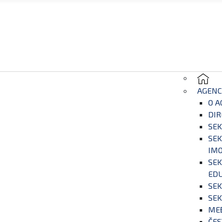
AGENC
O A
DIR
SEK
SEK
IM
SEK
EDU
SEK
SEK
ME
ČES