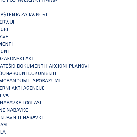
I
PŠTENJA ZA JAVNOST
ERVJUI
ORI
AVE
MENTI
KONI
ZAKONSKI AKTI
ATEŠKI DOKUMENTI I AKCIONI PLANOVI
ĐUNARODNI DOKUMENTI
MORANDUMI I SPORAZUMI
ERNI AKTI AGENCIJE
IVA
 NABAVKE I OGLASI
NE NABAVKE
N JAVNIH NABAVKI
ASI
IJA