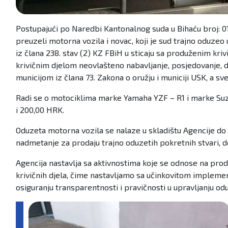
Postupajući po Naredbi Kantonalnog suda u Bihaću broj: 0
preuzeli motorna vozila i novac, koji je sud trajno oduze
iz člana 238. stav (2) KZ FBiH u sticaju sa produženim kriv
krivičnim djelom neovlašteno nabavljanje, posjedovanje, dr
municijom iz člana 73. Zakona o oružju i municiji USK, a sv
Radi se o motociklima marke Yamaha YZF – R1 i marke Suz
i 200,00 HRK.
Oduzeta motorna vozila se nalaze u skladištu Agencije do
nadmetanje za prodaju trajno oduzetih pokretnih stvari, 
Agencija nastavlja sa aktivnostima koje se odnose na pr
krivičnih djela, čime nastavljamo sa učinkovitom impleme
osiguranju transparentnosti i pravičnosti u upravljanju 