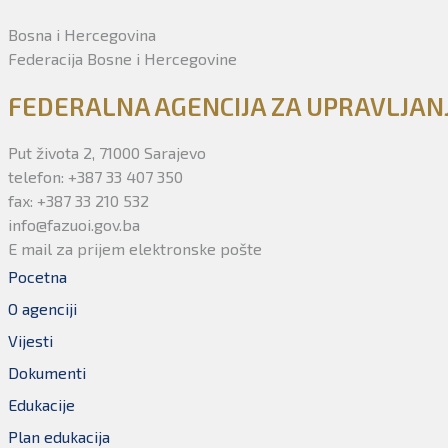
Bosna i Hercegovina
Federacija Bosne i Hercegovine
FEDERALNA AGENCIJA ZA UPRAVLJA
Put života 2, 71000 Sarajevo
telefon: +387 33 407 350
fax: +387 33 210 532
info@fazuoi.gov.ba
E mail za prijem elektronske pošte
Pocetna
O agenciji
Vijesti
Dokumenti
Edukacije
Plan edukacija