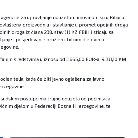
e agencije za upravljanje oduzetom imovinom su u Bihaću
eovlaštena proizvodnja i stavljanje u promet opojnih droga
nih droga iz člana 238. stav (1) KZ FBiH i sticaju sa
ljanje i posjedovanje oružjem, bitnim djelovima i
cegovine.
anim sredstvima u iznosu od 3.665,00 EUR-a, 9.331,10 KM
jenitelja, kada će biti javno oglašena za javno
ercegovine.
m sudskim postupcima trajno oduzeta od počinilaca
ičnim djelom u Federaciji Bosne i Hercegovine, te