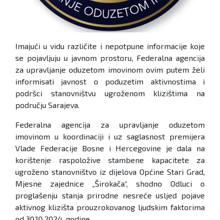
Imajući u vidu različite i nepotpune informacije koje
se pojavljuju u javnom prostoru, Federalna agencija
za upravljanje oduzetom imovinom ovim putem želi
informisati javnost o poduzetim aktivnostima i
podršci stanovništvu ugroženom klizištima na
području Sarajeva.
Federalna agencija za upravljanje oduzetom
imovinom u koordinaciji i uz saglasnost premijera
Vlade Federacije Bosne i Hercegovine je dala na
korištenje raspoložive stambene kapacitete za
ugroženo stanovništvo iz dijelova Općine Stari Grad,
Mjesne zajednice „Širokača“, shodno Odluci o
proglašenju stanja prirodne nesreće usljed pojave
aktivnog klizišta prouzrokovanog ljudskim faktorima
od 30.10.2024. godine.