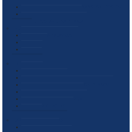
SEKTOR ZA MATERIJALNO-FINANSIJSKE POSLOVE
MEĐUNARODNA SURADNJA
ČESTO POSTAVLJENA PITANJA
VIJESTI
SAOPŠTENJA ZA JAVNOST
INTERVJUI
GOVORI
NAJAVE
DOKUMENTI
ZAKONI
PODZAKONSKI AKTI
STRATEŠKI DOKUMENTI I AKCIONI PLANOVI
MEĐUNARODNI DOKUMENTI
MEMORANDUMI I SPORAZUMI
INTERNI AKTI AGENCIJE
ARHIVA
JAVNE NABAVKE I OGLASI
JAVNE NABAVKE