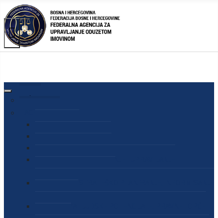
AGENCIJA
O AGENCIJI
DIREKTOR AGENCIJE
SEKRETAR AGENCIJE
SEKTOR ZA PREUZIMANJE I UPRAVLJANJE
ODUZETOM IMOVINOM
SEKTOR ZA STRATEŠKO PLANIRANJE, INFORMISANJE
I EDUKACIJU
SEKTOR ZA LJUDSKE POTENCIJALE, PRAVNE I OPĆE
POSLOVE