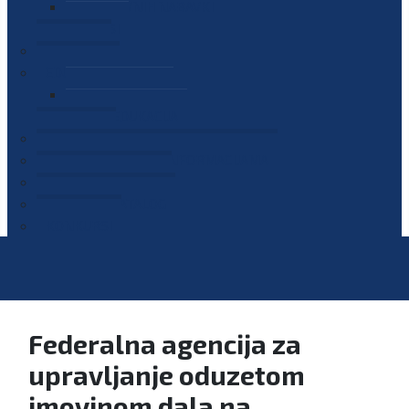
PLAN JAVNIH NABAVKI
OGLASI
GALERIJA
EDUKACIJE
PREZENTACIJE
PLAN EDUKACIJA
KONTAKT
VODIČ ZA PRISTUP INFORMACIJAMA
PRIJAVI KORUPCIJU
DIGITALNI KATALOG
KONKURSI
Federalna agencija za
upravljanje oduzetom
imovinom dala na