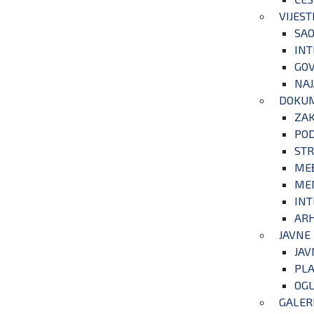
VIJEST
SAO
INT
GOV
NAJ
DOKU
ZA
POD
STR
ME
ME
INT
ARH
JAVNE
JAV
PLA
OGL
GALER