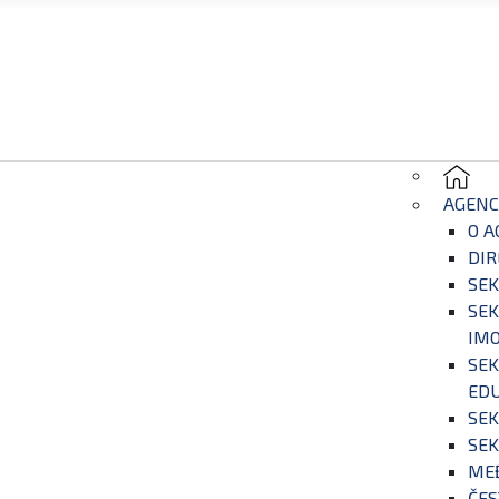
AGENC
O A
DIR
SEK
SEK
IM
SEK
EDU
SEK
SEK
ME
ČES