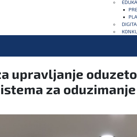
EDUKA
PRE
PLA
DIGIT
KONKU
za upravljanje oduzet
 sistema za oduzimanj