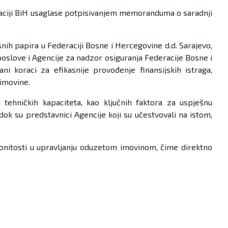
eraciji BiH usaglase potpisivanjem memoranduma o saradnji
ih papira u Federaciji Bosne i Hercegovine d.d. Sarajevo,
slove i Agencije za nadzor osiguranja Federacije Bosne i
i koraci za efikasnije provođenje finansijskih istraga,
 imovine.
 tehničkih kapaciteta, kao ključnih faktora za uspješnu
k su predstavnici Agencije koji su učestvovali na istom,
onitosti u upravljanju oduzetom imovinom, čime direktno