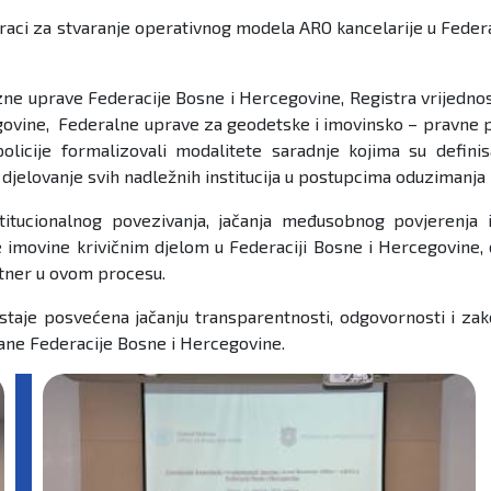
 koraci za stvaranje operativnog modela ARO kancelarije u Fed
e uprave Federacije Bosne i Hercegovine, Registra vrijednosn
govine, Federalne uprave za geodetske i imovinsko – pravne po
cije formalizovali modalitete saradnje kojima su definisan
 djelovanje svih nadležnih institucija u postupcima oduzimanja
titucionalnog povezivanja, jačanja međusobnog povjerenja i
movine krivičnim djelom u Federaciji Bosne i Hercegovine, do
rtner u ovom procesu.
taje posvećena jačanju transparentnosti, odgovornosti i zak
ađane Federacije Bosne i Hercegovine.