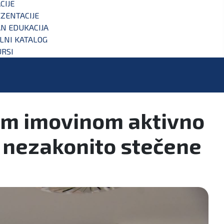
CIJE
ZENTACIJE
N EDUKACIJA
ALNI KATALOG
RSI
om imovinom aktivno
e nezakonito stečene