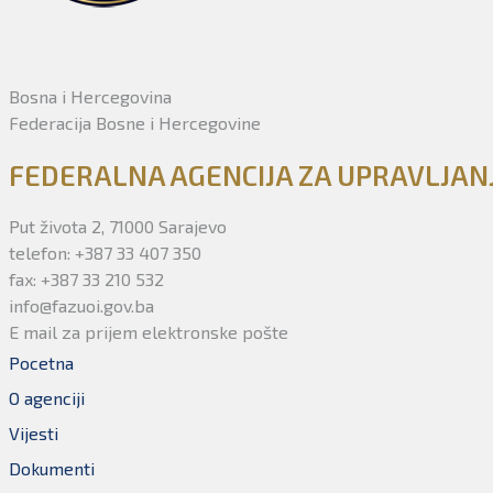
Bosna i Hercegovina
Federacija Bosne i Hercegovine
FEDERALNA AGENCIJA ZA UPRAVLJA
Put života 2, 71000 Sarajevo
telefon: +387 33 407 350
fax: +387 33 210 532
info@fazuoi.gov.ba
E mail za prijem elektronske pošte
Pocetna
O agenciji
Vijesti
Dokumenti