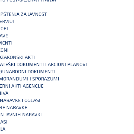
I
PŠTENJA ZA JAVNOST
ERVJUI
ORI
AVE
MENTI
KONI
ZAKONSKI AKTI
ATEŠKI DOKUMENTI I AKCIONI PLANOVI
ĐUNARODNI DOKUMENTI
MORANDUMI I SPORAZUMI
ERNI AKTI AGENCIJE
IVA
 NABAVKE I OGLASI
NE NABAVKE
N JAVNIH NABAVKI
ASI
IJA