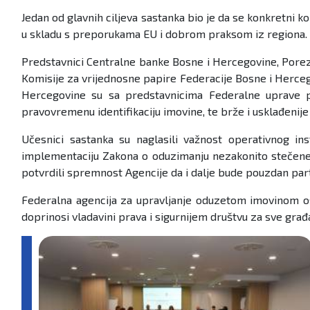
Jedan od glavnih ciljeva sastanka bio je da se konkretni
u skladu s preporukama EU i dobrom praksom iz regiona.
Predstavnici Centralne banke Bosne i Hercegovine, Porezn
Komisije za vrijednosne papire Federacije Bosne i Herce
Hercegovine su sa predstavnicima Federalne uprave poli
pravovremenu identifikaciju imovine, te brže i usklađenije
Učesnici sastanka su naglasili važnost operativnog ins
implementaciju Zakona o oduzimanju nezakonito stečene i
potvrdili spremnost Agencije da i dalje bude pouzdan pa
Federalna agencija za upravljanje oduzetom imovinom os
doprinosi vladavini prava i sigurnijem društvu za sve gr