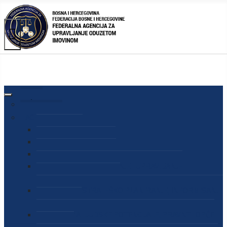
AGENCIJA
O AGENCIJI
DIREKTOR AGENCIJE
SEKRETAR AGENCIJE
SEKTOR ZA PREUZIMANJE I UPRAVLJANJE
ODUZETOM IMOVINOM
SEKTOR ZA STRATEŠKO PLANIRANJE, INFORMISANJE
I EDUKACIJU
SEKTOR ZA LJUDSKE POTENCIJALE, PRAVNE I OPĆE
POSLOVE