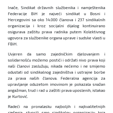
Inače, Sindikat državnih službenika i namještenika
Federacije BiH je najveći sindikat u Bosni i
Hercegovini sa oko 14.000 članova i 237 sindikalnih
organizacija i kroz socijalni dijalog kontinuirano
osigurava zaštitu prava radnika putem Kolektivnog
ugovora za službenike organa uprave i sudske vlasti u
FBiH.
Uvjeren da samo zajedničkim djelovanjem i
solidarnošću možemo postići i održati nivo prava koji
naši članovi zaslužuju, nikada nećemo i ne smijemo
odustati od sindikalnog zajedništva i ustrajne borbe
za prava naših članova. Federalna agencija za
upravljanje oduzetom imovinom je pokazala snažan
angažman, trud i rad u zaštiti prava uposlenih, istakao
je Kurtović.
Radeći na pronalasku najboljih i najkvalitetnijih
rješenja, stvorili smo sindikalnu organizaciju koja