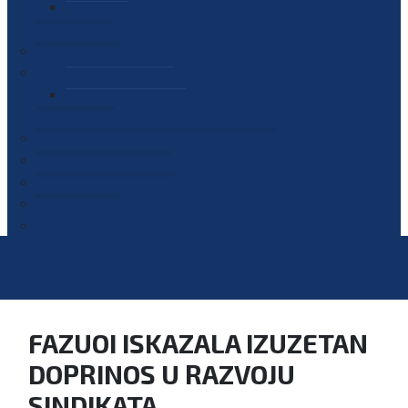
PLAN JAVNIH NABAVKI
OGLASI
GALERIJA
EDUKACIJE
PREZENTACIJE
PLAN EDUKACIJA
KONTAKT
VODIČ ZA PRISTUP INFORMACIJAMA
PRIJAVI KORUPCIJU
DIGITALNI KATALOG
KONKURSI
FAZUOI ISKAZALA IZUZETAN
DOPRINOS U RAZVOJU
SINDIKATA