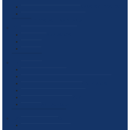
SEKTOR ZA MATERIJALNO-FINANSIJSKE POSLOVE
MEĐUNARODNA SURADNJA
ČESTO POSTAVLJENA PITANJA
VIJESTI
SAOPŠTENJA ZA JAVNOST
INTERVJUI
GOVORI
NAJAVE
DOKUMENTI
ZAKONI
PODZAKONSKI AKTI
STRATEŠKI DOKUMENTI I AKCIONI PLANOVI
MEĐUNARODNI DOKUMENTI
MEMORANDUMI I SPORAZUMI
INTERNI AKTI AGENCIJE
ARHIVA
JAVNE NABAVKE I OGLASI
JAVNE NABAVKE