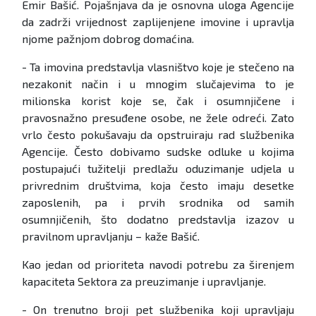
Emir Bašić. Pojašnjava da je osnovna uloga Agencije
da zadrži vrijednost zaplijenjene imovine i upravlja
njome pažnjom dobrog domaćina.
- Ta imovina predstavlja vlasništvo koje je stečeno na
nezakonit način i u mnogim slučajevima to je
milionska korist koje se, čak i osumnjičene i
pravosnažno presuđene osobe, ne žele odreći. Zato
vrlo često pokušavaju da opstruiraju rad službenika
Agencije. Često dobivamo sudske odluke u kojima
postupajući tužitelji predlažu oduzimanje udjela u
privrednim društvima, koja često imaju desetke
zaposlenih, pa i prvih srodnika od samih
osumnjičenih, što dodatno predstavlja izazov u
pravilnom upravljanju – kaže Bašić.
Kao jedan od prioriteta navodi potrebu za širenjem
kapaciteta Sektora za preuzimanje i upravljanje.
- On trenutno broji pet službenika koji upravljaju