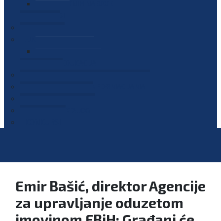
PLAN JAVNIH NABAVKI
OGLASI
GALERIJA
EDUKACIJE
PREZENTACIJE
PLAN EDUKACIJA
KONTAKT
VODIČ ZA PRISTUP INFORMACIJAMA
PRIJAVI KORUPCIJU
DIGITALNI KATALOG
KONKURSI
Emir Bašić, direktor Agencije
za upravljanje oduzetom
imovinom FBiH: Građani će