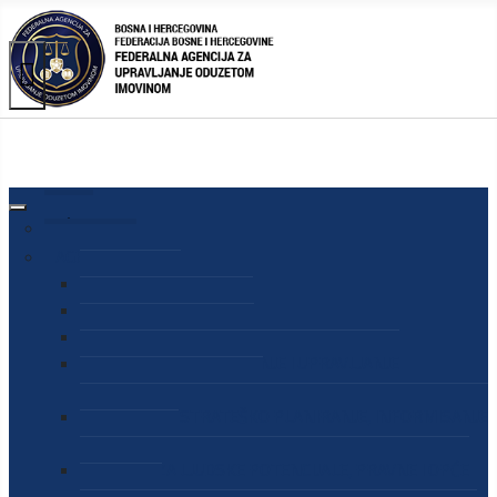
AGENCIJA
O AGENCIJI
DIREKTOR AGENCIJE
SEKRETAR AGENCIJE
SEKTOR ZA PREUZIMANJE I UPRAVLJANJE
ODUZETOM IMOVINOM
SEKTOR ZA STRATEŠKO PLANIRANJE, INFORMISANJE
I EDUKACIJU
SEKTOR ZA LJUDSKE POTENCIJALE, PRAVNE I OPĆE
POSLOVE