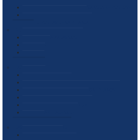
SEKTOR ZA MATERIJALNO-FINANSIJSKE POSLOVE
MEĐUNARODNA SURADNJA
ČESTO POSTAVLJENA PITANJA
VIJESTI
SAOPŠTENJA ZA JAVNOST
INTERVJUI
GOVORI
NAJAVE
DOKUMENTI
ZAKONI
PODZAKONSKI AKTI
STRATEŠKI DOKUMENTI I AKCIONI PLANOVI
MEĐUNARODNI DOKUMENTI
MEMORANDUMI I SPORAZUMI
INTERNI AKTI AGENCIJE
ARHIVA
JAVNE NABAVKE I OGLASI
JAVNE NABAVKE