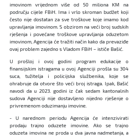
imovinom vrijednom više od 50 miliona KM na
području cijele FBiH. Ima i vrlo skroman budžet koji
često nije dostatan za sve troškove koje imamo kod
upravljanja imovinom. S obzirom na veći broj sudskih
rješenja i povećane troškove upravljanja oduzetom
imovinom, Agencija će tražiti način kako da prevaziđe
ovaj problem zajedno s Vladom FBiH – ističe Bašić.
U prošloj i ovoj godini program edukacije o
finansijskim istragama u ovoj Agenciji prošla su 304
suca, tužitelja i policijska službenika, koje se
ohrabruje da otvore što veći broj istraga. Ipak, Bašić
navodi da u 2023. godini iz čak sedam kantonalnih
sudova Agenciji nije dostavljeno nijedno rješenje o
privremenom oduzimanju imovine.
- U narednom periodu Agencija će intenzivirati
prodaju trajno oduzete imovine. Ako se trajno
oduzeta imovina ne proda u dva javna nadmetanja, a