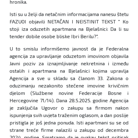
hronika.
Isti su u želji da netačnim informacijama nanesu štetu
FAZUOI objavili NETAČAN I NEISTINIT TEKST " Ko
stoji iza oduzetih apartmana na Bjelašnici: Da li su
tender dobile osobe bliske Ibri Berilu?".
U to smislu informišemo javnost da je Federalna
agencija za upravljanje oduzetom imovinom objavila
Javni poziv za iznajmljivanje nekretnina i između
ostalih i apartmana na Bjelašnici kojima upravlja
Agencija a sve u skladu sa članom 33. Zakona o
oduzimanju nezakonito stečene imovine krivičnim
djelom (Službene novine Federacije Bosne i
Hercegovine 71/14). Dana 28.5.2025. godine Agencija
je zaključila Ugovor o zakupu sa firmom nakon
ispunjenja svih uvjeta traženim oglasom, a dan poslije
pristigla je još jedna ponuda. Isti apartmani su se od
strane treće firme nalazili u zakupu od decembra
2024. godine. Smatramo da je ovakav tekst pritisak