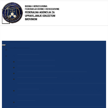
AGENCIJA
O AGENCIJI
DIREKTOR AGENCIJE
SEKRETAR AGENCIJE
SEKTOR ZA PREUZIMANJE I UPRAVLJANJE
ODUZETOM IMOVINOM
SEKTOR ZA STRATEŠKO PLANIRANJE, INFORMISANJE
I EDUKACIJU
SEKTOR ZA LJUDSKE POTENCIJALE, PRAVNE I OPĆE
POSLOVE