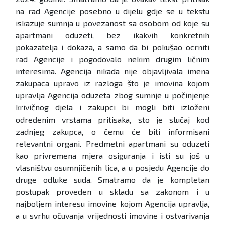
na rad Agencije posebno u dijelu gdje se u tekstu
iskazuje sumnja u povezanost sa osobom od koje su
apartmani oduzeti, bez ikakvih konkretnih
pokazatelja i dokaza, a samo da bi pokušao ocrniti
rad Agencije i pogodovalo nekim drugim ličnim
interesima. Agencija nikada nije objavljivala imena
zakupaca upravo iz razloga što je imovina kojom
upravlja Agencija oduzeta zbog sumnje u počinjenje
krivičnog djela i zakupci bi mogli biti izloženi
određenim vrstama pritisaka, sto je slučaj kod
zadnjeg zakupca, o čemu će biti informisani
relevantni organi. Predmetni apartmani su oduzeti
kao privremena mjera osiguranja i isti su još u
vlasništvu osumnjičenih lica, a u posjedu Agencije do
druge odluke suda. Smatramo da je kompletan
postupak proveden u skladu sa zakonom i u
najboljem interesu imovine kojom Agencija upravlja,
a u svrhu očuvanja vrijednosti imovine i ostvarivanja