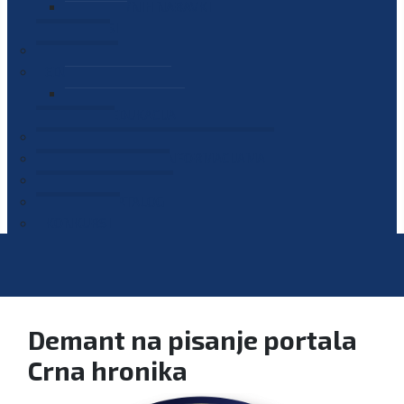
PLAN JAVNIH NABAVKI
OGLASI
GALERIJA
EDUKACIJE
PREZENTACIJE
PLAN EDUKACIJA
KONTAKT
VODIČ ZA PRISTUP INFORMACIJAMA
PRIJAVI KORUPCIJU
DIGITALNI KATALOG
KONKURSI
Demant na pisanje portala
Crna hronika