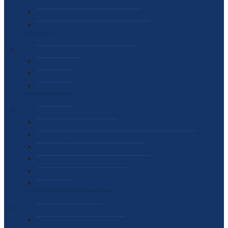
SEKTOR ZA MATERIJALNO-FINANSIJSKE POSLOVE
MEĐUNARODNA SURADNJA
ČESTO POSTAVLJENA PITANJA
VIJESTI
SAOPŠTENJA ZA JAVNOST
INTERVJUI
GOVORI
NAJAVE
DOKUMENTI
ZAKONI
PODZAKONSKI AKTI
STRATEŠKI DOKUMENTI I AKCIONI PLANOVI
MEĐUNARODNI DOKUMENTI
MEMORANDUMI I SPORAZUMI
INTERNI AKTI AGENCIJE
ARHIVA
JAVNE NABAVKE I OGLASI
JAVNE NABAVKE