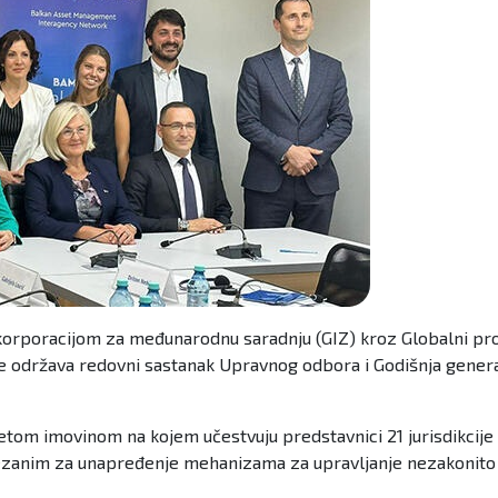
korporacijom za međunarodnu saradnju (GIZ) kroz Globalni prog
ine održava redovni sastanak Upravnog odbora i Godišnja gen
etom imovinom na kojem učestvuju predstavnici 21 jurisdikcij
ezanim za unapređenje mehanizama za upravljanje nezakonito