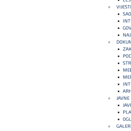
VIJEST
SAO
INT
GOV
NAJ
DOKU
ZA
POD
STR
ME
ME
INT
ARH
JAVNE
JAV
PLA
OGL
GALER