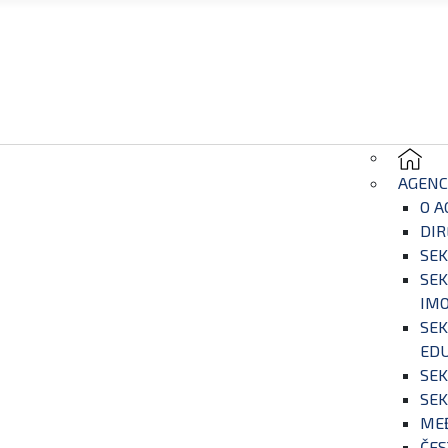
AGENC
O A
DIR
SEK
SEK
IM
SEK
EDU
SEK
SEK
ME
ČES