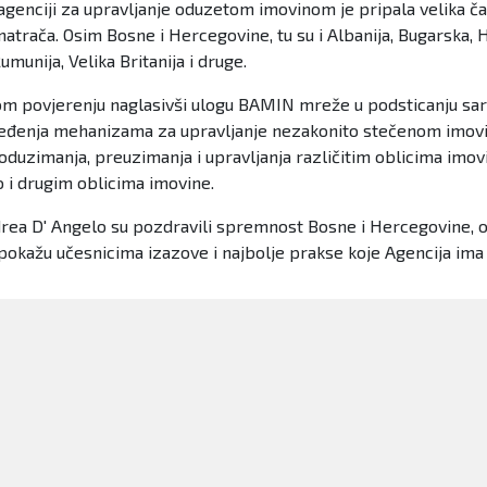
enciji za upravljanje oduzetom imovinom je pripala velika 
trača. Osim Bosne i Hercegovine, tu su i Albanija, Bugarska, 
umunija, Velika Britanija i druge.
anom povjerenju naglasivši ulogu BAMIN mreže u podsticanju sar
ređenja mehanizama za upravljanje nezakonito stečenom imovins
 oduzimanja, preuzimanja i upravljanja različitim oblicima imov
 i drugim oblicima imovine.
drea D' Angelo su pozdravili spremnost Bosne i Hercegovine,
žu učesnicima izazove i najbolje prakse koje Agencija ima u r