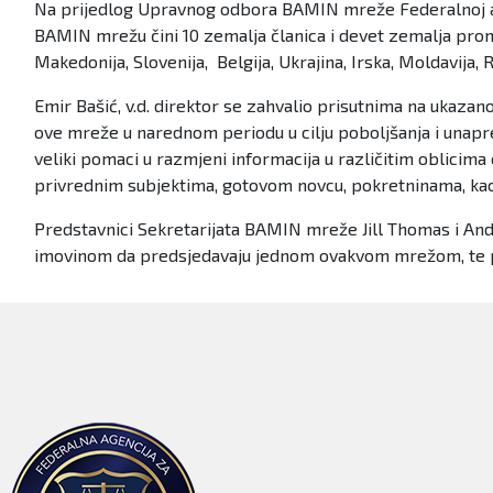
Na prijedlog Upravnog odbora BAMIN mreže Federalnoj ag
BAMIN mrežu čini 10 zemalja članica i devet zemalja proma
Makedonija, Slovenija, Belgija, Ukrajina, Irska, Moldavija, R
Emir Bašić, v.d. direktor se zahvalio prisutnima na ukaz
ove mreže u narednom periodu u cilju poboljšanja i unap
veliki pomaci u razmjeni informacija u različitim oblicima
privrednim subjektima, gotovom novcu, pokretninama, kao
Predstavnici Sekretarijata BAMIN mreže Jill Thomas i An
imovinom da predsjedavaju jednom ovakvom mrežom, te poka