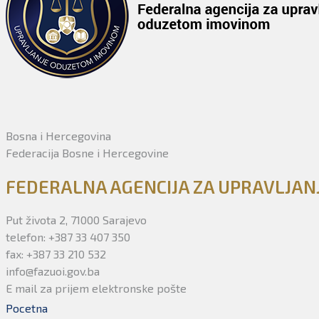
Bosna i Hercegovina
Federacija Bosne i Hercegovine
FEDERALNA AGENCIJA ZA UPRAVLJA
Put života 2, 71000 Sarajevo
telefon: +387 33 407 350
fax: +387 33 210 532
info@fazuoi.gov.ba
E mail za prijem elektronske pošte
Pocetna