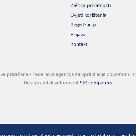
Zaštita privatnosti
Uvjeti korištenja
Registracija
Prijava
Kontakt
ava pridržana - Federalna agencija za upravljanje oduzetom i
Design and development
SIK computers
 i ugodnije surfanje. Korištenjem web stranice slažete se sa uvjetima