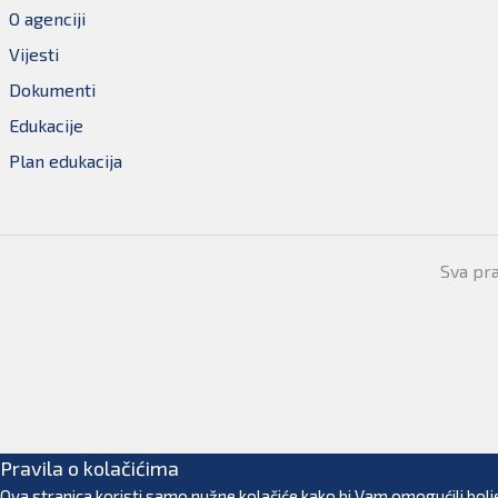
O agenciji
Vijesti
Dokumenti
Edukacije
Plan edukacija
Sva pr
Pravila o kolačićima
Ova stranica koristi samo nužne kolačiće kako bi Vam omogućili bolje