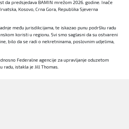
čast da predsjedava BAMIN mrežom 2026. godine. Inače
Hrvatska, Kosovo, Crna Gora, Republika Sjeverna
adnje među jurisdikcijama, te iskazao punu podršku radu
kom koristi u regionu. Svi smo saglasni da su ostvareni
ine, bilo da se radi o nekretninama, poslovnim udjelima,
 odnosno Federalne agencije za upravljanje oduzetom
adu, istakla je Jill Thomas.