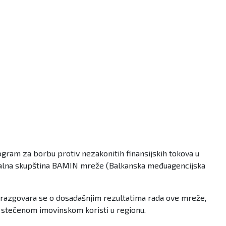
ram za borbu protiv nezakonitih finansijskih tokova u
eralna skupština BAMIN mreže (Balkanska međuagencijska
e razgovara se o dosadašnjim rezultatima rada ove mreže,
 stečenom imovinskom koristi u regionu.