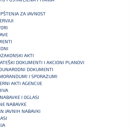
I
PŠTENJA ZA JAVNOST
ERVJUI
ORI
AVE
MENTI
KONI
ZAKONSKI AKTI
ATEŠKI DOKUMENTI I AKCIONI PLANOVI
ĐUNARODNI DOKUMENTI
MORANDUMI I SPORAZUMI
ERNI AKTI AGENCIJE
IVA
 NABAVKE I OGLASI
NE NABAVKE
N JAVNIH NABAVKI
ASI
IJA