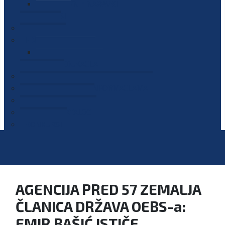
PLAN JAVNIH NABAVKI
OGLASI
GALERIJA
EDUKACIJE
PREZENTACIJE
PLAN EDUKACIJA
KONTAKT
VODIČ ZA PRISTUP INFORMACIJAMA
PRIJAVI KORUPCIJU
DIGITALNI KATALOG
KONKURSI
AGENCIJA PRED 57 ZEMALJA
ČLANICA DRŽAVA OEBS-a:
EMIR BAŠIĆ ISTIČE