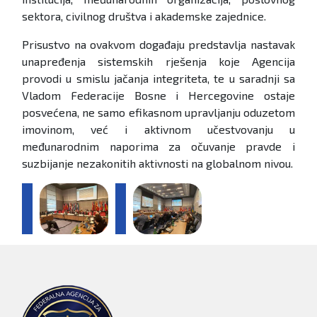
sektora, civilnog društva i akademske zajednice.
Prisustvo na ovakvom događaju predstavlja nastavak
unapređenja sistemskih rješenja koje Agencija
provodi u smislu jačanja integriteta, te u saradnji sa
Vladom Federacije Bosne i Hercegovine ostaje
posvećena, ne samo efikasnom upravljanju oduzetom
imovinom, već i aktivnom učestvovanju u
međunarodnim naporima za očuvanje pravde i
suzbijanje nezakonitih aktivnosti na globalnom nivou.