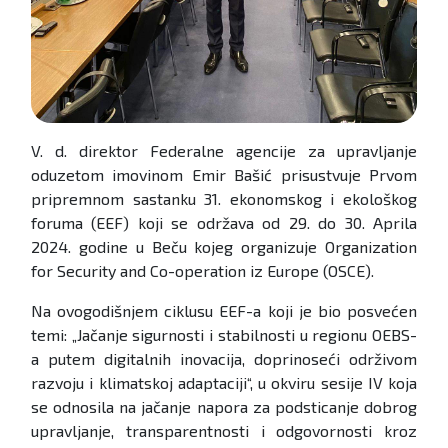
V. d. direktor Federalne agencije za upravljanje
oduzetom imovinom Emir Bašić prisustvuje Prvom
pripremnom sastanku 31. ekonomskog i ekološkog
foruma (EEF) koji se održava od 29. do 30. Aprila
2024. godine u Beču kojeg organizuje Organization
for Security and Co-operation iz Europe (OSCE).
Na ovogodišnjem ciklusu EEF-a koji je bio posvećen
temi: „Jačanje sigurnosti i stabilnosti u regionu OEBS-
a putem digitalnih inovacija, doprinoseći održivom
razvoju i klimatskoj adaptaciji“, u okviru sesije IV koja
se odnosila na jačanje napora za podsticanje dobrog
upravljanje, transparentnosti i odgovornosti kroz