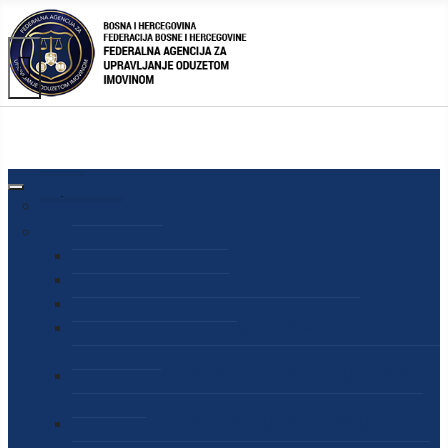
AGENCIJA
O AGENCIJI
DIREKTOR AGENCIJE
SEKRETAR AGENCIJE
SEKTOR ZA PREUZIMANJE I UPRAVLJANJE
ODUZETOM IMOVINOM
SEKTOR ZA STRATEŠKO PLANIRANJE, INFORMISANJE
I EDUKACIJU
SEKTOR ZA LJUDSKE POTENCIJALE, PRAVNE I OPĆE
POSLOVE