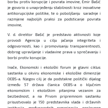
borbu protiv korupcije i povrata imovine, Emir Bašić
je govorio o unaprjeđenju stabilnosti kroz inovativne
antikorupcijske politike, te o poboljšanju saradnje i
razmjene najboljih praksi za podsticanje povrata
imovine,
V. d. direktor Bašić je predstavio aktivnosti koje
provodi Agencija u cilju jačanja integriteta i
odgovornosti, kao i promovisanju transparentnosti,
dobrog upravljanje i vladavine prava u sprečavanju i
borbi protiv korupcije.
Inače, Ekonomski i ekološki forum je glavni ciklus
sastanka u okviru ekonomske i ekološke dimenzije
OEBS-a. Njegov cilj je da podstakne politički dijalog
između 57 država članica OEBS-a o ključnim
ekonomskim i ekološkim pitanjima vezanim za
bezbednost, a na Prvom pripremnom sastanku
prisustvovalo je 150 predstavnika vlada i državnih
institucija, međunarodnih organizacija, poslovnog