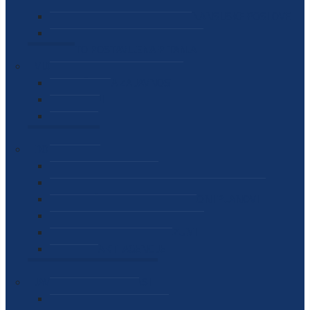
SEKTOR ZA MATERIJALNO-FINANSIJSKE POSLOVE
MEĐUNARODNA SURADNJA
ČESTO POSTAVLJENA PITANJA
VIJESTI
SAOPŠTENJA ZA JAVNOST
INTERVJUI
GOVORI
NAJAVE
DOKUMENTI
ZAKONI
PODZAKONSKI AKTI
STRATEŠKI DOKUMENTI I AKCIONI PLANOVI
MEĐUNARODNI DOKUMENTI
MEMORANDUMI I SPORAZUMI
INTERNI AKTI AGENCIJE
ARHIVA
JAVNE NABAVKE I OGLASI
JAVNE NABAVKE