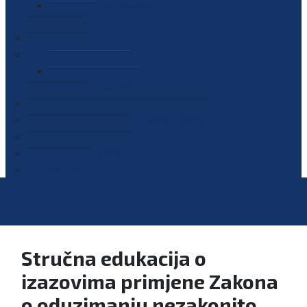
PLAN JAVNIH NABAVKI
OGLASI
GALERIJA
EDUKACIJE
PREZENTACIJE
PLAN EDUKACIJA
KONTAKT
VODIČ ZA PRISTUP INFORMACIJAMA
PRIJAVI KORUPCIJU
DIGITALNI KATALOG
KONKURSI
Stručna edukacija o
izazovima primjene Zakona
o oduzimanju nezakonito