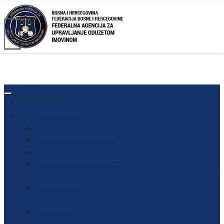
AGENCIJA
O AGENCIJI
DIREKTOR AGENCIJE
SEKRETAR AGENCIJE
SEKTOR ZA PREUZIMANJE I UPRAVLJANJE
ODUZETOM IMOVINOM
SEKTOR ZA STRATEŠKO PLANIRANJE, INFORMISANJE
I EDUKACIJU
SEKTOR ZA LJUDSKE POTENCIJALE, PRAVNE I OPĆE
POSLOVE