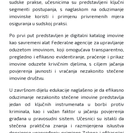
sudske prakse, učesnicima su predstavljeni ključni
segmenti postupanja, s naglaskom na oduzimanje
imovinske koristi i primjenu privremenih mjera
osiguranja u sudskoj praksi.
Po prvi put predstavljen je digitalni katalog imovine
kao savremeni alat Federalne agencije za upravljanje
oduzetom imovinom, koji omogućava transparentno,
pregledno i efikasno evidentiranje, praćenje i prikaz
imovine oduzete krivičnim djelima, s ciljem jačanja
povjerenja javnosti i vraćanja nezakonito stečene
imovine društvu.
U završnom dijelu edukacije naglašeno je da efikasno
oduzimanje nezakonito stečene imovine predstavlja
jedan od ključnih instrumenata u borbi protiv
kriminala, kao i važan faktor u jačanju povjerenja
građana u pravosudni sistem. Učesnici su istakli da
stečena praktična znanja i razmijenjena iskustva
doprinose unapređenju primjene Zakona i efikasnijoj