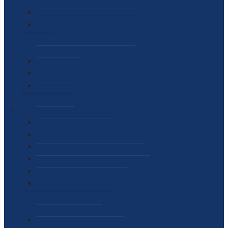
SEKTOR ZA MATERIJALNO-FINANSIJSKE POSLOVE
MEĐUNARODNA SURADNJA
ČESTO POSTAVLJENA PITANJA
VIJESTI
SAOPŠTENJA ZA JAVNOST
INTERVJUI
GOVORI
NAJAVE
DOKUMENTI
ZAKONI
PODZAKONSKI AKTI
STRATEŠKI DOKUMENTI I AKCIONI PLANOVI
MEĐUNARODNI DOKUMENTI
MEMORANDUMI I SPORAZUMI
INTERNI AKTI AGENCIJE
ARHIVA
JAVNE NABAVKE I OGLASI
JAVNE NABAVKE